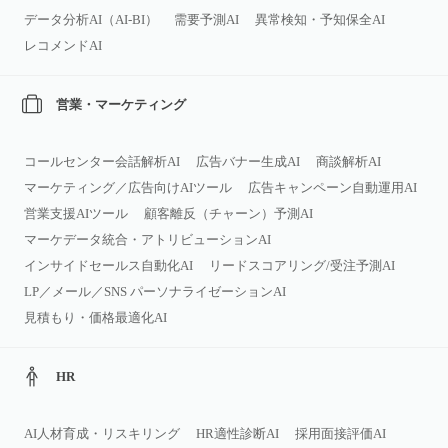
データ分析AI（AI‑BI）
需要予測AI
異常検知・予知保全AI
レコメンドAI
営業・マーケティング
コールセンター会話解析AI
広告バナー生成AI
商談解析AI
マーケティング／広告向けAIツール
広告キャンペーン自動運用AI
営業支援AIツール
顧客離反（チャーン）予測AI
マーケデータ統合・アトリビューションAI
インサイドセールス自動化AI
リードスコアリング/受注予測AI
LP／メール／SNS パーソナライゼーションAI
見積もり・価格最適化AI
HR
AI人材育成・リスキリング
HR適性診断AI
採用面接評価AI