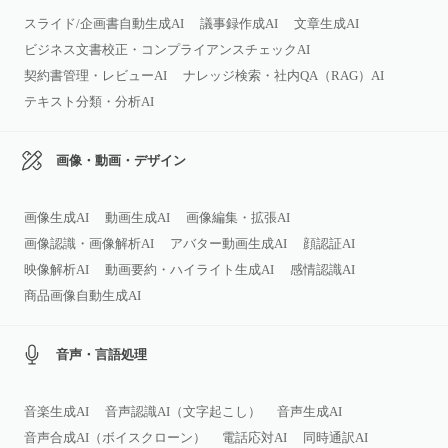
スライド/企画書自動生成AI
議事録作成AI
文章生成AI
ビジネス文書校正・コンプライアンスチェックAI
契約書管理・レビューAI
ナレッジ検索・社内QA（RAG）AI
テキスト分類・分析AI
画像・動画・デザイン
画像生成AI
動画生成AI
画像編集・拡張AI
画像認識・画像解析AI
アバター動画生成AI
顔認証AI
映像解析AI
動画要約・ハイライト生成AI
感情認識AI
商品画像自動生成AI
音声・言語処理
音楽生成AI
音声認識AI（文字起こし）
音声生成AI
音声合成AI（ボイスクローン）
電話応対AI
同時通訳AI