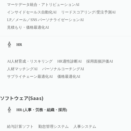
マーケデータ統合・アトリビューションAI
インサイドセールス自動化AI
リードスコアリング/受注予測AI
LP／メール／SNS パーソナライゼーションAI
見積もり・価格最適化AI
HR
AI人材育成・リスキリング
HR適性診断AI
採用面接評価AI
人材マッチングAI
パーソナルコーチングAI
サプライチェーン最適化AI
価格最適化AI
ソフトウェア(Saas)
HR (人事・労務・組織・採用)
給与計算ソフト
勤怠管理システム
人事システム