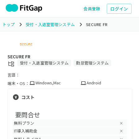
ログイン
会員登録
トップ
受付・入退室管理システム
SECURE FR
SECURE FR
受付・入退室管理システム
勤怠管理システム
言語：
Windows
,
Mac
Android
端末・OS：
コスト
要問合せ
無料プラン
×
IT導入補助金
×