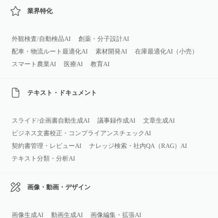
業界特化
外観検査/自動検品AI
創薬・分子設計AI
配車・物流ルート最適化AI
素材開発AI
在庫最適化AI（小売）
スマート農業AI
医療AI
教育AI
テキスト・ドキュメント
スライド/企画書自動生成AI
議事録作成AI
文章生成AI
ビジネス文書校正・コンプライアンスチェックAI
契約書管理・レビューAI
ナレッジ検索・社内QA（RAG）AI
テキスト分類・分析AI
画像・動画・デザイン
画像生成AI
動画生成AI
画像編集・拡張AI