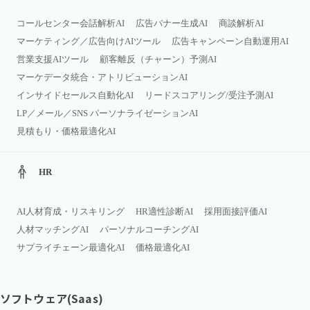
コールセンター会話解析AI
広告バナー生成AI
商談解析AI
マーケティング／広告向けAIツール
広告キャンペーン自動運用AI
営業支援AIツール
顧客離反（チャーン）予測AI
マーケデータ統合・アトリビューションAI
インサイドセールス自動化AI
リードスコアリング/受注予測AI
LP／メール／SNS パーソナライゼーションAI
見積もり・価格最適化AI
HR
AI人材育成・リスキリング
HR適性診断AI
採用面接評価AI
人材マッチングAI
パーソナルコーチングAI
サプライチェーン最適化AI
価格最適化AI
ソフトウェア(Saas)