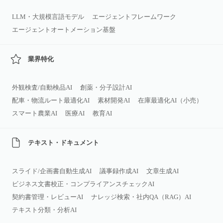
LLM・大規模言語モデル
エージェントフレームワーク
エージェントオートメーション基盤
業界特化
外観検査/自動検品AI
創薬・分子設計AI
配車・物流ルート最適化AI
素材開発AI
在庫最適化AI（小売）
スマート農業AI
医療AI
教育AI
テキスト・ドキュメント
スライド/企画書自動生成AI
議事録作成AI
文章生成AI
ビジネス文書校正・コンプライアンスチェックAI
契約書管理・レビューAI
ナレッジ検索・社内QA（RAG）AI
テキスト分類・分析AI