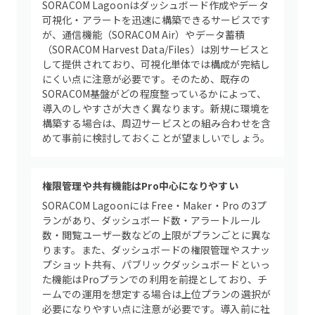
SORACOM Lagoonはダッシュボード作成やデータ
可視化・アラートを迅速に構築できるサービスです
が、通信機能（SORACOM Air）やデータ蓄積
（SORACOM Harvest Data/Files）は別サービスと
して提供されており、可視化単体では構成が完結し
にくい点に注意が必要です。そのため、既存の
SORACOM基盤がどの程度整っているかによって、
導入のしやすさが大きく異なります。新規に環境を
構築する場合は、周辺サービスとの組み合わせを含
めて事前に検討しておくことが望ましいでしょう。
権限管理や共有機能はPro中心になりやすい
SORACOM Lagoonには Free・Maker・Pro の3プ
ランがあり、ダッシュボード数・アラートルール
数・閲覧ユーザー数などの上限がプランごとに異な
ります。また、ダッシュボードの権限管理やスナッ
プショット共有、パブリックダッシュボードといっ
た機能はProプランでの利用を前提としており、チ
ームでの運用を想定する場合は上位プランの選択が
必要になりやすい点に注意が必要です。導入前に社