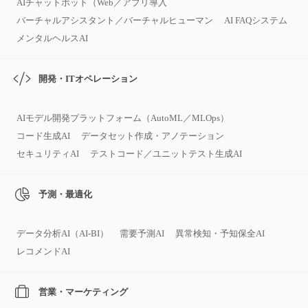
AIチャットボット（Web／アプリ導入
バーチャルアシスタント／バーチャルヒューマン
AI FAQシステム
メンタルヘルスAI
開発・ITオペレーション
AIモデル開発プラットフォーム（AutoML／MLOps）
コード生成AI
データセット作成・アノテーション
セキュリティAI
テストコード／ユニットテスト生成AI
予測・最適化
データ分析AI（AI‑BI）
需要予測AI
異常検知・予知保全AI
レコメンドAI
営業・マーケティング