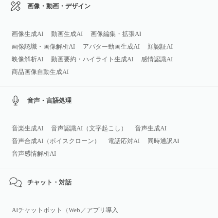
画像・動画・デザイン
画像生成AI
動画生成AI
画像編集・拡張AI
画像認識・画像解析AI
アバター動画生成AI
顔認証AI
映像解析AI
動画要約・ハイライト生成AI
感情認識AI
商品画像自動生成AI
音声・言語処理
音楽生成AI
音声認識AI（文字起こし）
音声生成AI
音声合成AI（ボイスクローン）
電話応対AI
同時通訳AI
音声感情解析AI
チャット・対話
AIチャットボット（Web／アプリ導入