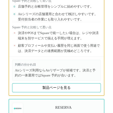
Square 予約
と比較して良い点
○
店舗予約と台帳管理をシンプルに始めやすいです。
○
Airシリーズの店舗運用と合わせて検討しやすいです。
受付担当者の作業にも取り入れやすいです。
Square 予約
と比較して悪い点
×
決済やPOSまでSquareで統一したい場合は、レジや決済
端末を別サービスで揃える手間が増えます。
×
顧客プロフィールや支払い履歴を同じ画面で使う用途で
は、決済データとの連携範囲が見極めどころです。
判断の分かれ目
Airシリーズ利用ならAirリザーブが候補です。決済と予
約の一体運用ではSquare 予約が合います。
製品ページを見る
RESERVA