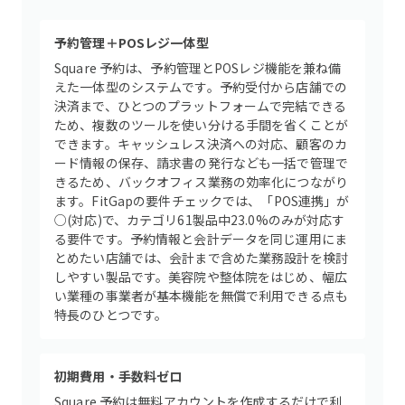
予約管理＋POSレジ一体型
Square 予約は、予約管理とPOSレジ機能を兼ね備
えた一体型のシステムです。予約受付から店舗での
決済まで、ひとつのプラットフォームで完結できる
ため、複数のツールを使い分ける手間を省くことが
できます。キャッシュレス決済への対応、顧客のカ
ード情報の保存、請求書の発行なども一括で管理で
きるため、バックオフィス業務の効率化につながり
ます。FitGapの要件チェックでは、「POS連携」が
○(対応)で、カテゴリ61製品中23.0%のみが対応す
る要件です。予約情報と会計データを同じ運用にま
とめたい店舗では、会計まで含めた業務設計を検討
しやすい製品です。美容院や整体院をはじめ、幅広
い業種の事業者が基本機能を無償で利用できる点も
特長のひとつです。
初期費用・手数料ゼロ
Square 予約は無料アカウントを作成するだけで利