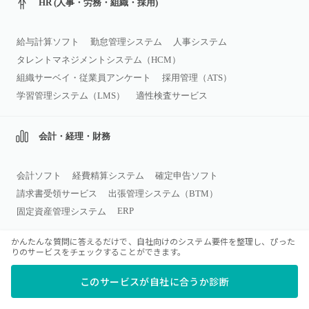
HR (人事・労務・組織・採用)
給与計算ソフト
勤怠管理システム
人事システム
タレントマネジメントシステム（HCM）
組織サーベイ・従業員アンケート
採用管理（ATS）
学習管理システム（LMS）
適性検査サービス
会計・経理・財務
会計ソフト
経費精算システム
確定申告ソフト
請求書受領サービス
出張管理システム（BTM）
ERP
固定資産管理システム
かんたんな質問に答えるだけで、自社向けのシステム要件を整理し、ぴった
りのサービスをチェックすることができます。
営業・マーケティング
このサービスが自社に合うか診断
CRMツール
名刺管理ソフト
営業支援ツール（SFA）