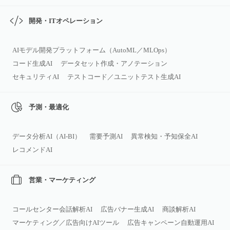
開発・ITオペレーション
AIモデル開発プラットフォーム（AutoML／MLOps）
コード生成AI
データセット作成・アノテーション
セキュリティAI
テストコード／ユニットテスト生成AI
予測・最適化
データ分析AI（AI‑BI）
需要予測AI
異常検知・予知保全AI
レコメンドAI
営業・マーケティング
コールセンター会話解析AI
広告バナー生成AI
商談解析AI
マーケティング／広告向けAIツール
広告キャンペーン自動運用AI