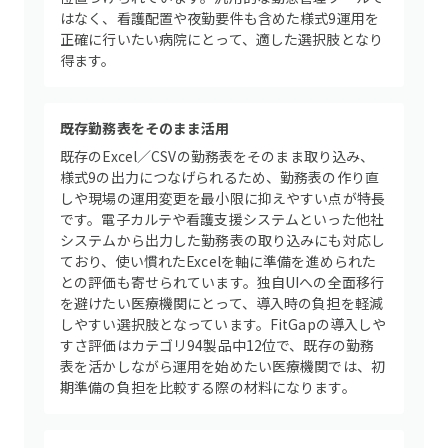
はなく、看護配置や夜勤要件も含めた様式9運用を
正確に行いたい病院にとって、適した選択肢となり
得ます。
既存勤務表をそのまま活用
既存のExcel／CSVの勤務表をそのまま取り込み、
様式9の出力につなげられるため、勤務表の作り直
しや現場の運用変更を最小限に抑えやすい点が特長
です。電子カルテや看護支援システムといった他社
システムから出力した勤務表の取り込みにも対応し
ており、使い慣れたExcelを軸に準備を進められた
との評価も寄せられています。独自UIへの全面移行
を避けたい医療機関にとって、導入時の負担を軽減
しやすい選択肢となっています。FitGapの導入しや
すさ評価はカテゴリ94製品中12位で、既存の勤務
表を活かしながら運用を始めたい医療機関では、初
期準備の負担を比較する際の材料になります。