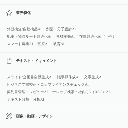
業界特化
外観検査/自動検品AI
創薬・分子設計AI
配車・物流ルート最適化AI
素材開発AI
在庫最適化AI（小売）
スマート農業AI
医療AI
教育AI
テキスト・ドキュメント
スライド/企画書自動生成AI
議事録作成AI
文章生成AI
ビジネス文書校正・コンプライアンスチェックAI
契約書管理・レビューAI
ナレッジ検索・社内QA（RAG）AI
テキスト分類・分析AI
画像・動画・デザイン