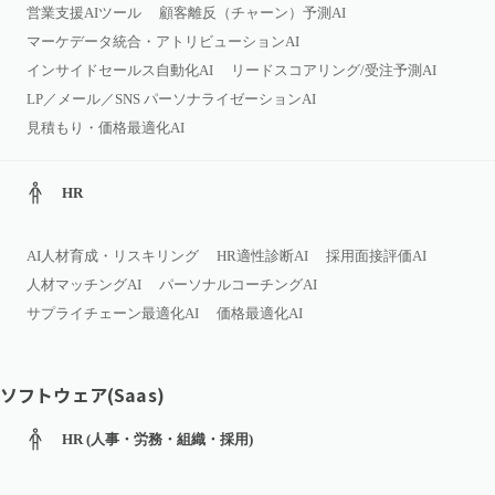
営業支援AIツール
顧客離反（チャーン）予測AI
マーケデータ統合・アトリビューションAI
インサイドセールス自動化AI
リードスコアリング/受注予測AI
LP／メール／SNS パーソナライゼーションAI
見積もり・価格最適化AI
HR
AI人材育成・リスキリング
HR適性診断AI
採用面接評価AI
人材マッチングAI
パーソナルコーチングAI
サプライチェーン最適化AI
価格最適化AI
ソフトウェア(Saas)
HR (人事・労務・組織・採用)