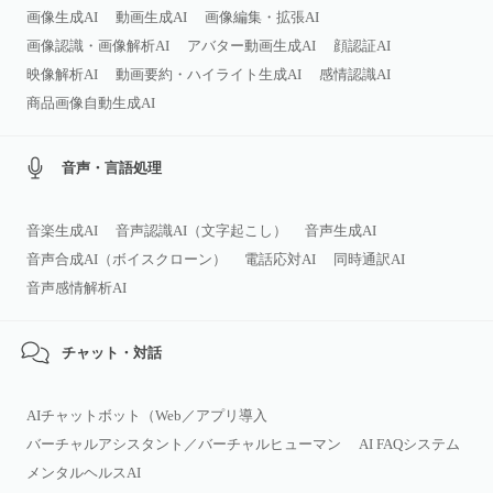
画像生成AI
動画生成AI
画像編集・拡張AI
画像認識・画像解析AI
アバター動画生成AI
顔認証AI
映像解析AI
動画要約・ハイライト生成AI
感情認識AI
商品画像自動生成AI
音声・言語処理
音楽生成AI
音声認識AI（文字起こし）
音声生成AI
音声合成AI（ボイスクローン）
電話応対AI
同時通訳AI
音声感情解析AI
チャット・対話
AIチャットボット（Web／アプリ導入
バーチャルアシスタント／バーチャルヒューマン
AI FAQシステム
メンタルヘルスAI