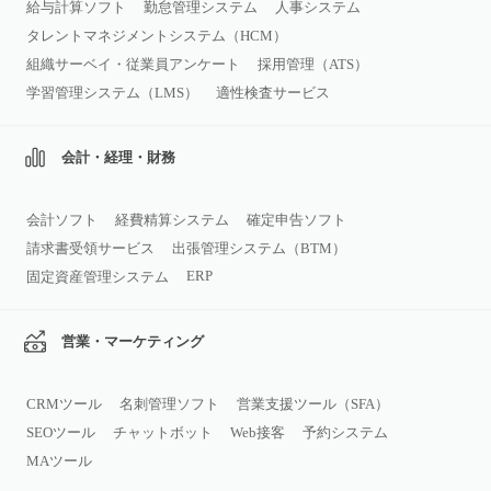
給与計算ソフト
勤怠管理システム
人事システム
タレントマネジメントシステム（HCM）
組織サーベイ・従業員アンケート
採用管理（ATS）
学習管理システム（LMS）
適性検査サービス
会計・経理・財務
会計ソフト
経費精算システム
確定申告ソフト
請求書受領サービス
出張管理システム（BTM）
ERP
固定資産管理システム
営業・マーケティング
CRMツール
名刺管理ソフト
営業支援ツール（SFA）
SEOツール
チャットボット
Web接客
予約システム
MAツール