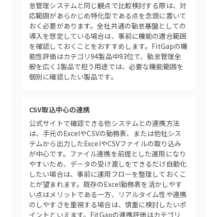
怠管理システムと同じ観点で比較検討する際は、対
応範囲があらかじめ特化型である点を念頭に置いて
おく必要があります。全社共通の勤怠基盤としての
導入を想定している場合は、事前に機能の適合範囲
を確認しておくことをおすすめします。FitGapの機
能性評価はカテゴリ94製品中93位で、勤怠管理全
般を広く1製品で担う用途では、必要な機能範囲を
個別に確認したい製品です。
CSV取込中心の連携
公式サイトで確認できる他システムとの連携方法
は、手元のExcelやCSVの勤務表、または他社シス
テムから出力したExcelやCSVファイルの取り込み
が中心です。ファイル連携を前提とした運用になり
やすいため、データの受け渡しをできるだけ自動化
したい場合は、事前に運用フローを整理しておくこ
とが望まれます。既存のExcel勤務表を活かしやす
い点はメリットである一方、リアルタイム性や連携
のしやすさを重視する場合は、慎重に検討したいポ
イントといえます。FitGapの連携評価はカテゴリ