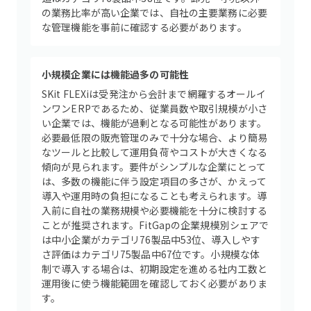
の業務比率が高い企業では、自社の主要業務に必要
な管理機能を事前に確認する必要があります。
小規模企業には機能過多の可能性
SKit FLEXiは受発注から会計まで網羅するオールイ
ンワンERPであるため、従業員数や取引規模が小さ
い企業では、機能が過剰となる可能性があります。
必要最低限の販売管理のみで十分な場合、より簡易
なツールと比較して運用負荷やコストが大きくなる
傾向が見られます。要件がシンプルな企業にとって
は、多数の機能に伴う設定項目の多さが、かえって
導入や運用時の負担になることも考えられます。導
入前に自社の業務規模や必要機能を十分に検討する
ことが推奨されます。FitGapの企業規模別シェアで
は中小企業がカテゴリ76製品中53位、導入しやす
さ評価はカテゴリ75製品中67位です。小規模な体
制で導入する場合は、初期設定を進める社内工数と
運用後に使う機能範囲を確認しておく必要がありま
す。