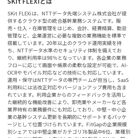
SKit FLEXi
とは
SKit FLEXiは、NTTデータ先端システム株式会社が提
供するクラウド型の統合基幹業務システムです。販
売・仕入・在庫管理をはじめ、会計、経費精算、勤怠
管理など、企業運営に必要な複数の業務機能を標準で
搭載しています。20年以上のクラウド運用実績を持
ち、NTTデータ水準のセキュリティ体制を備えてお
り、継続利用率は98％となっています。各企業の業務
フローに応じて画面や帳票の柔軟な設定が可能で、AI-
OCRやモバイル対応などの技術にも対応しています。
運用・保守はNTTデータの専門チームが担当し、SaaS
利用料には法改正対応やバージョンアップ費用も含ま
れています。利用企業からのフィードバックを活用し
た継続的な機能改善により、卸売業やメーカーなど各
業界特有の業務要件にも対応しており、中堅・中小企
業の基幹システム更新を長期的にサポートするパッケ
ージとして位置づけられています。FitGapの企業規模
別シェアでは中堅企業がカテゴリ76製品中6位、業種別