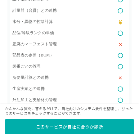
計量器（台貫）との連携
水分・異物の控除計算
品位/等級ランクの単価
産廃のマニフェスト管理
部品表の参照（BOM）
製番ごとの管理
所要量計算との連携
生産実績との連携
外注加工と支給材の管理
かんたんな質問に答えるだけで、自社向けのシステム要件を整理し、ぴった
製番/ロット別の原価集計
りのサービスをチェックすることができます。
期間での料金計算（レンタル）
このサービスが自社に合うか診断
時間での料金計算（レンタル）