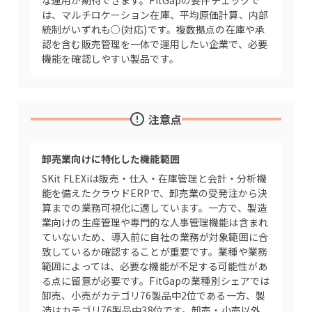
な運用が期待できます。FitGapの要件チェックで
は、マルチロケーション在庫、平均原価計算、内部
統制がいずれも○(対応)です。複数拠点の在庫や承
認を含む販売管理を一体で運用したい企業で、必要
機能を確認しやすい製品です。
注意点
卸売業向けに特化した機能範囲
SKit FLEXiは販売・仕入・在庫管理と会計・分析機
能を備えたクラウドERPで、卸売業の受発注から決
算までの業務可視化に適しています。一方で、製造
業向けの生産管理や専門的な人事管理機能は含まれ
ていないため、導入前に自社の業務が対象範囲に合
致しているか確認することが重要です。業種や業務
範囲によっては、必要な機能が不足する可能性があ
る点に留意が必要です。FitGapの業種別シェアでは
卸売、小売がカテゴリ76製品中2位である一方、製
造はカテゴリ76製品中38位です。卸売・小売以外