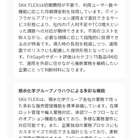
SKit FLEXiは初期費用が不要で、利用ユーザー数や
機能に応じた月額課金制を採用しています。ITイン
フラからアプリケーション運用まで委託できるサー
ビス形態により、社内のIT人材不足やTCO増大とい
った課題への対応が期待できます。不測のコストを
抑えながら、必要な規模に応じて段階的に投資でき
る点が特長です。導入時の負担を軽減しつつ、運用
面でのリスクにも配慮した提供形態となっていま
す。FitGapのサポート評価はカテゴリ75製品中6位
で、運用を外部に任せながら基幹業務を継続したい
企業にとって判断材料になります。
積水化学グループノウハウによる多彩な機能
SKit FLEXiは、積水化学グループ各社の業務で培っ
た多彩な販売管理機能を標準装備しています。在庫
ロット管理や輸入業務対応、承認ワークフローなど
のオプション機能も備えており、多様な業務要件に
対応可能です。また、企業独自の業務プロセスにも
カスタマイズで対応できる設計となっており、柔軟