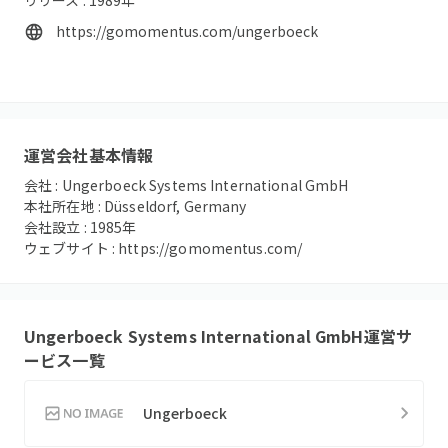
https://gomomentus.com/ungerboeck
運営会社基本情報
会社 :
Ungerboeck Systems International GmbH
本社所在地 :
Düsseldorf, Germany
会社設立 :
1985
年
ウェブサイト :
https://gomomentus.com/
Ungerboeck Systems International GmbH
運営サ
ービス一覧
Ungerboeck