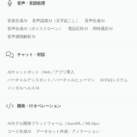
音声・言語処理
音楽生成AI
音声認識AI（文字起こし）
音声生成AI
音声合成AI（ボイスクローン）
電話応対AI
同時通訳AI
音声感情解析AI
チャット・対話
AIチャットボット（Web／アプリ導入
バーチャルアシスタント／バーチャルヒューマン
AI FAQシステム
メンタルヘルスAI
開発・ITオペレーション
AIモデル開発プラットフォーム（AutoML／MLOps）
コード生成AI
データセット作成・アノテーション