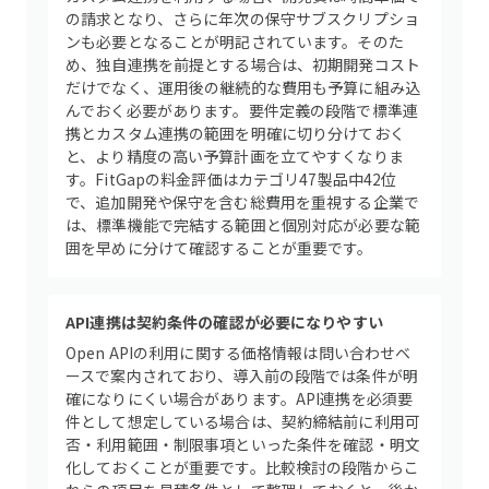
の請求となり、さらに年次の保守サブスクリプショ
ンも必要となることが明記されています。そのた
め、独自連携を前提とする場合は、初期開発コスト
だけでなく、運用後の継続的な費用も予算に組み込
んでおく必要があります。要件定義の段階で標準連
携とカスタム連携の範囲を明確に切り分けておく
と、より精度の高い予算計画を立てやすくなりま
す。FitGapの料金評価はカテゴリ47製品中42位
で、追加開発や保守を含む総費用を重視する企業で
は、標準機能で完結する範囲と個別対応が必要な範
囲を早めに分けて確認することが重要です。
API連携は契約条件の確認が必要になりやすい
Open APIの利用に関する価格情報は問い合わせベ
ースで案内されており、導入前の段階では条件が明
確になりにくい場合があります。API連携を必須要
件として想定している場合は、契約締結前に利用可
否・利用範囲・制限事項といった条件を確認・明文
化しておくことが重要です。比較検討の段階からこ