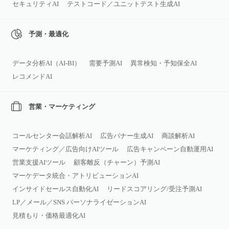
セキュリティAI
テストコード／ユニットテスト生成AI
予測・最適化
データ分析AI（AI‑BI）
需要予測AI
異常検知・予知保全AI
レコメンドAI
営業・マーケティング
コールセンター会話解析AI
広告バナー生成AI
商談解析AI
マーケティング／広告向けAIツール
広告キャンペーン自動運用AI
営業支援AIツール
顧客離反（チャーン）予測AI
マーケデータ統合・アトリビューションAI
インサイドセールス自動化AI
リードスコアリング/受注予測AI
LP／メール／SNS パーソナライゼーションAI
見積もり・価格最適化AI