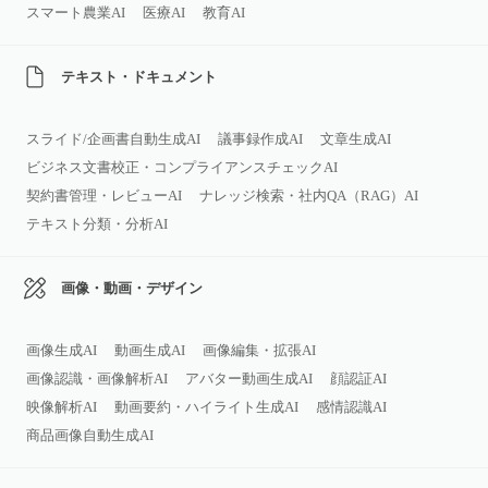
スマート農業AI
医療AI
教育AI
テキスト・ドキュメント
スライド/企画書自動生成AI
議事録作成AI
文章生成AI
ビジネス文書校正・コンプライアンスチェックAI
契約書管理・レビューAI
ナレッジ検索・社内QA（RAG）AI
テキスト分類・分析AI
画像・動画・デザイン
画像生成AI
動画生成AI
画像編集・拡張AI
画像認識・画像解析AI
アバター動画生成AI
顔認証AI
映像解析AI
動画要約・ハイライト生成AI
感情認識AI
商品画像自動生成AI