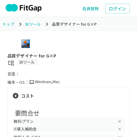
ログイン
会員登録
トップ
BIツール
品質デザイナー for G×P
品質デザイナー for G×P
BIツール
言語：
Windows
,
Mac
端末・OS：
コスト
要問合せ
無料プラン
×
IT導入補助金
×