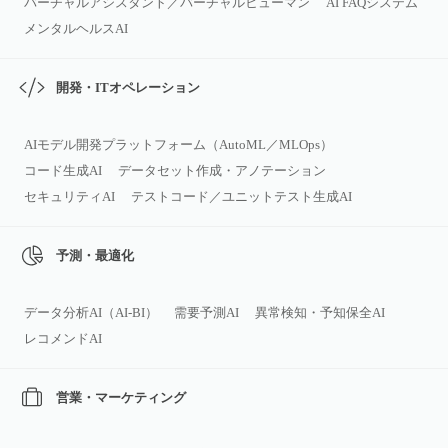
バーチャルアシスタント／バーチャルヒューマン
AI FAQシステム
メンタルヘルスAI
開発・ITオペレーション
AIモデル開発プラットフォーム（AutoML／MLOps）
コード生成AI
データセット作成・アノテーション
セキュリティAI
テストコード／ユニットテスト生成AI
予測・最適化
データ分析AI（AI‑BI）
需要予測AI
異常検知・予知保全AI
レコメンドAI
営業・マーケティング