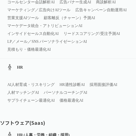
コールセンター会話解析AI
広告バナー生成AI
商談解析AI
マーケティング／広告向けAIツール
広告キャンペーン自動運用AI
営業支援AIツール
顧客離反（チャーン）予測AI
マーケデータ統合・アトリビューションAI
インサイドセールス自動化AI
リードスコアリング/受注予測AI
LP／メール／SNS パーソナライゼーションAI
見積もり・価格最適化AI
HR
AI人材育成・リスキリング
HR適性診断AI
採用面接評価AI
人材マッチングAI
パーソナルコーチングAI
サプライチェーン最適化AI
価格最適化AI
ソフトウェア(Saas)
HR (人事・労務・組織・採用)