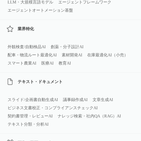
LLM・大規模言語モデル
エージェントフレームワーク
エージェントオートメーション基盤
業界特化
外観検査/自動検品AI
創薬・分子設計AI
配車・物流ルート最適化AI
素材開発AI
在庫最適化AI（小売）
スマート農業AI
医療AI
教育AI
テキスト・ドキュメント
スライド/企画書自動生成AI
議事録作成AI
文章生成AI
ビジネス文書校正・コンプライアンスチェックAI
契約書管理・レビューAI
ナレッジ検索・社内QA（RAG）AI
テキスト分類・分析AI