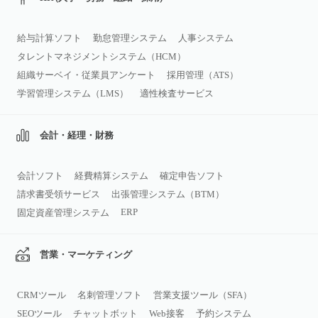
給与計算ソフト
勤怠管理システム
人事システム
タレントマネジメントシステム（HCM）
組織サーベイ・従業員アンケート
採用管理（ATS）
学習管理システム（LMS）
適性検査サービス
会計・経理・財務
会計ソフト
経費精算システム
確定申告ソフト
請求書受領サービス
出張管理システム（BTM）
ERP
固定資産管理システム
営業・マーケティング
CRMツール
名刺管理ソフト
営業支援ツール（SFA）
SEOツール
チャットボット
Web接客
予約システム