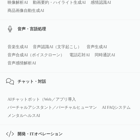
映像解析AI
動画要約・ハイライト生成AI
感情認識AI
商品画像自動生成AI
音声・言語処理
音楽生成AI
音声認識AI（文字起こし）
音声生成AI
音声合成AI（ボイスクローン）
電話応対AI
同時通訳AI
音声感情解析AI
チャット・対話
AIチャットボット（Web／アプリ導入
バーチャルアシスタント／バーチャルヒューマン
AI FAQシステム
メンタルヘルスAI
開発・ITオペレーション