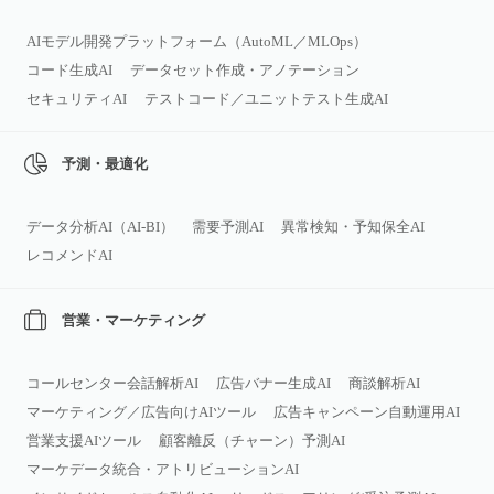
AIモデル開発プラットフォーム（AutoML／MLOps）
コード生成AI
データセット作成・アノテーション
セキュリティAI
テストコード／ユニットテスト生成AI
予測・最適化
データ分析AI（AI‑BI）
需要予測AI
異常検知・予知保全AI
レコメンドAI
営業・マーケティング
コールセンター会話解析AI
広告バナー生成AI
商談解析AI
マーケティング／広告向けAIツール
広告キャンペーン自動運用AI
営業支援AIツール
顧客離反（チャーン）予測AI
マーケデータ統合・アトリビューションAI