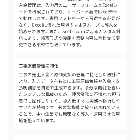
入金管理は、入力用のユーザーフォームとExcelシ
ートで構成されており、サーバー不要でExcel単体
で動作します。専用ソフトを一から習得する必要が
なく、Excelに慣れた環境のままスムーズに導入を
始められます。また、Soft-j.comによるカスタム対
応により、帳票形式や機能を業務内容に合わせて変
更できる柔軟性も備えています。
工事原価管理に特化
工事の売上入金と原価支払の管理に特化した設計に
より、入力データをもとに工事原価台帳や入金・支
払明細書を自動で生成できます。余分な機能を省い
たシンプルな構成のため、建設業務に不慣れな担当
者でも操作しやすく、導入後すぐに実務へ移行しや
すい点が特徴です。必要な機能に絞り込まれている
ことで、中小企業でも無理なく導入・運用できる環
境を整えています。