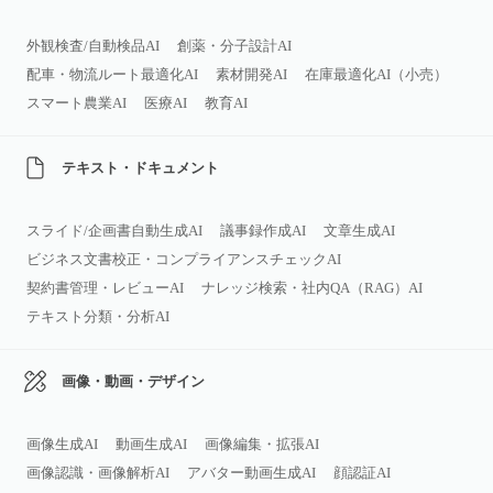
外観検査/自動検品AI
創薬・分子設計AI
配車・物流ルート最適化AI
素材開発AI
在庫最適化AI（小売）
スマート農業AI
医療AI
教育AI
テキスト・ドキュメント
スライド/企画書自動生成AI
議事録作成AI
文章生成AI
ビジネス文書校正・コンプライアンスチェックAI
契約書管理・レビューAI
ナレッジ検索・社内QA（RAG）AI
テキスト分類・分析AI
画像・動画・デザイン
画像生成AI
動画生成AI
画像編集・拡張AI
画像認識・画像解析AI
アバター動画生成AI
顔認証AI