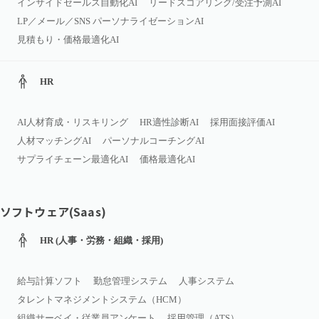
インサイドセールス自動化AI
リードスコアリング/受注予測AI
LP／メール／SNS パーソナライゼーションAI
見積もり・価格最適化AI
HR
AI人材育成・リスキリング
HR適性診断AI
採用面接評価AI
人材マッチングAI
パーソナルコーチングAI
サプライチェーン最適化AI
価格最適化AI
ソフトウェア(Saas)
HR (人事・労務・組織・採用)
給与計算ソフト
勤怠管理システム
人事システム
タレントマネジメントシステム（HCM）
組織サーベイ・従業員アンケート
採用管理（ATS）