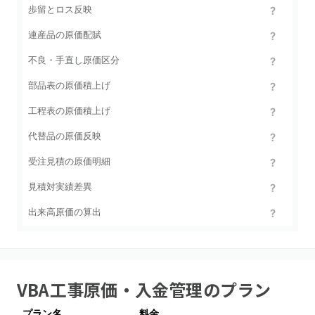
歩留とロス反映
連産品の原価配賦
不良・手直し原価区分
部品表の原価積上げ
工程表の原価積上げ
代替品の原価反映
受注見積の原価明細
見積対実績差異
出来高原価の算出
VBA工事原価・入金管理
のプラン
プラン名
料金