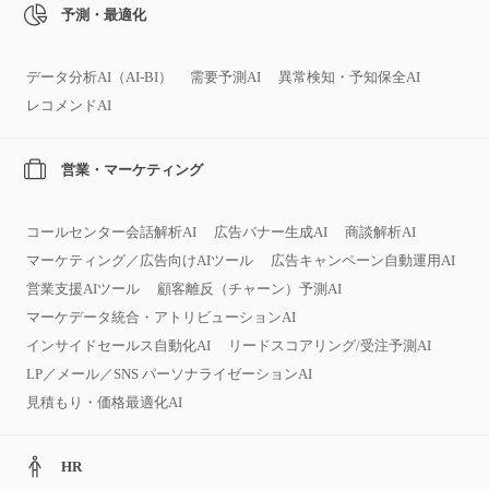
予測・最適化
データ分析AI（AI‑BI）
需要予測AI
異常検知・予知保全AI
レコメンドAI
営業・マーケティング
コールセンター会話解析AI
広告バナー生成AI
商談解析AI
マーケティング／広告向けAIツール
広告キャンペーン自動運用AI
営業支援AIツール
顧客離反（チャーン）予測AI
マーケデータ統合・アトリビューションAI
インサイドセールス自動化AI
リードスコアリング/受注予測AI
LP／メール／SNS パーソナライゼーションAI
見積もり・価格最適化AI
HR