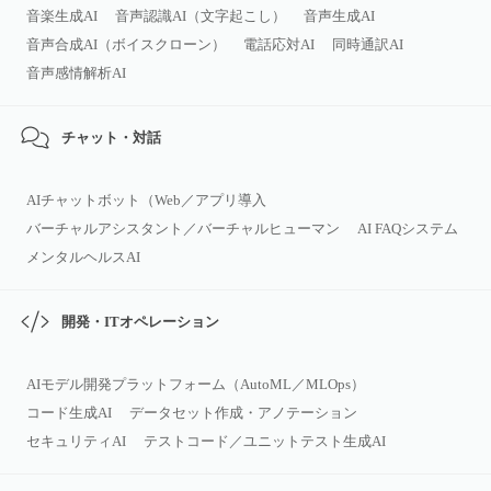
音楽生成AI
音声認識AI（文字起こし）
音声生成AI
音声合成AI（ボイスクローン）
電話応対AI
同時通訳AI
音声感情解析AI
チャット・対話
AIチャットボット（Web／アプリ導入
バーチャルアシスタント／バーチャルヒューマン
AI FAQシステム
メンタルヘルスAI
開発・ITオペレーション
AIモデル開発プラットフォーム（AutoML／MLOps）
コード生成AI
データセット作成・アノテーション
セキュリティAI
テストコード／ユニットテスト生成AI