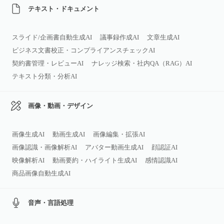
テキスト・ドキュメント
スライド/企画書自動生成AI
議事録作成AI
文章生成AI
ビジネス文書校正・コンプライアンスチェックAI
契約書管理・レビューAI
ナレッジ検索・社内QA（RAG）AI
テキスト分類・分析AI
画像・動画・デザイン
画像生成AI
動画生成AI
画像編集・拡張AI
画像認識・画像解析AI
アバター動画生成AI
顔認証AI
映像解析AI
動画要約・ハイライト生成AI
感情認識AI
商品画像自動生成AI
音声・言語処理