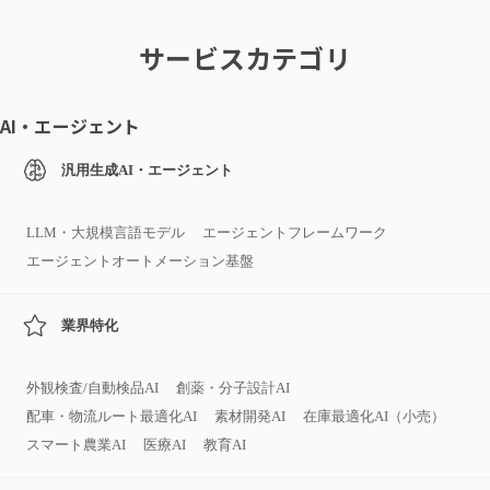
サービスカテゴリ
AI・エージェント
汎用生成AI・エージェント
LLM・大規模言語モデル
エージェントフレームワーク
エージェントオートメーション基盤
業界特化
外観検査/自動検品AI
創薬・分子設計AI
配車・物流ルート最適化AI
素材開発AI
在庫最適化AI（小売）
スマート農業AI
医療AI
教育AI