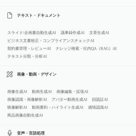
テキスト・ドキュメント
スライド/企画書自動生成AI
議事録作成AI
文章生成AI
ビジネス文書校正・コンプライアンスチェックAI
契約書管理・レビューAI
ナレッジ検索・社内QA（RAG）AI
テキスト分類・分析AI
画像・動画・デザイン
画像生成AI
動画生成AI
画像編集・拡張AI
画像認識・画像解析AI
アバター動画生成AI
顔認証AI
映像解析AI
動画要約・ハイライト生成AI
感情認識AI
商品画像自動生成AI
音声・言語処理