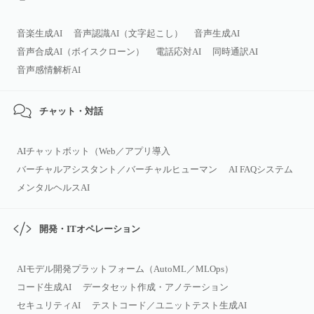
音楽生成AI
音声認識AI（文字起こし）
音声生成AI
音声合成AI（ボイスクローン）
電話応対AI
同時通訳AI
音声感情解析AI
チャット・対話
AIチャットボット（Web／アプリ導入
バーチャルアシスタント／バーチャルヒューマン
AI FAQシステム
メンタルヘルスAI
開発・ITオペレーション
AIモデル開発プラットフォーム（AutoML／MLOps）
コード生成AI
データセット作成・アノテーション
セキュリティAI
テストコード／ユニットテスト生成AI