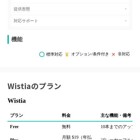
-
提供形態
-
対応サポート
機能
オプション/条件付き
非対応
標準対応
Wistia
のプラン
Wistia
プラン
料金
主な機能・備考
Free
無料
10本までのアップ
月額 $19（年払