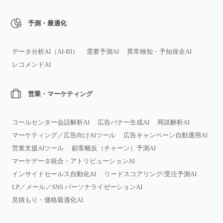
予測・最適化
データ分析AI（AI‑BI）
需要予測AI
異常検知・予知保全AI
レコメンドAI
営業・マーケティング
コールセンター会話解析AI
広告バナー生成AI
商談解析AI
マーケティング／広告向けAIツール
広告キャンペーン自動運用AI
営業支援AIツール
顧客離反（チャーン）予測AI
マーケデータ統合・アトリビューションAI
インサイドセールス自動化AI
リードスコアリング/受注予測AI
LP／メール／SNS パーソナライゼーションAI
見積もり・価格最適化AI