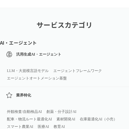
サービスカテゴリ
AI・エージェント
汎用生成AI・エージェント
LLM・大規模言語モデル
エージェントフレームワーク
エージェントオートメーション基盤
業界特化
外観検査/自動検品AI
創薬・分子設計AI
配車・物流ルート最適化AI
素材開発AI
在庫最適化AI（小売）
スマート農業AI
医療AI
教育AI