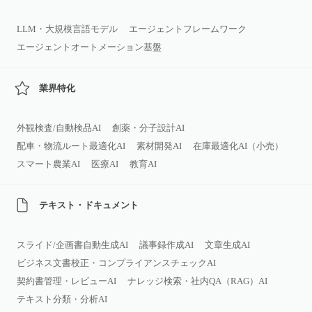
LLM・大規模言語モデル
エージェントフレームワーク
エージェントオートメーション基盤
業界特化
外観検査/自動検品AI
創薬・分子設計AI
配車・物流ルート最適化AI
素材開発AI
在庫最適化AI（小売）
スマート農業AI
医療AI
教育AI
テキスト・ドキュメント
スライド/企画書自動生成AI
議事録作成AI
文章生成AI
ビジネス文書校正・コンプライアンスチェックAI
契約書管理・レビューAI
ナレッジ検索・社内QA（RAG）AI
テキスト分類・分析AI