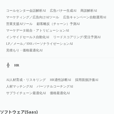
コールセンター会話解析AI
広告バナー生成AI
商談解析AI
マーケティング／広告向けAIツール
広告キャンペーン自動運用AI
営業支援AIツール
顧客離反（チャーン）予測AI
マーケデータ統合・アトリビューションAI
インサイドセールス自動化AI
リードスコアリング/受注予測AI
LP／メール／SNS パーソナライゼーションAI
見積もり・価格最適化AI
HR
AI人材育成・リスキリング
HR適性診断AI
採用面接評価AI
人材マッチングAI
パーソナルコーチングAI
サプライチェーン最適化AI
価格最適化AI
ソフトウェア(Saas)