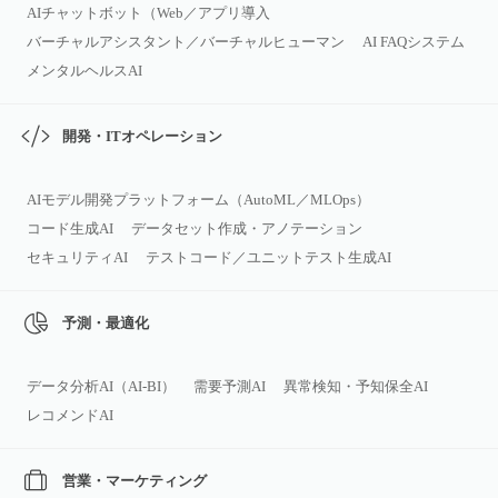
AIチャットボット（Web／アプリ導入
バーチャルアシスタント／バーチャルヒューマン
AI FAQシステム
メンタルヘルスAI
開発・ITオペレーション
AIモデル開発プラットフォーム（AutoML／MLOps）
コード生成AI
データセット作成・アノテーション
セキュリティAI
テストコード／ユニットテスト生成AI
予測・最適化
データ分析AI（AI‑BI）
需要予測AI
異常検知・予知保全AI
レコメンドAI
営業・マーケティング