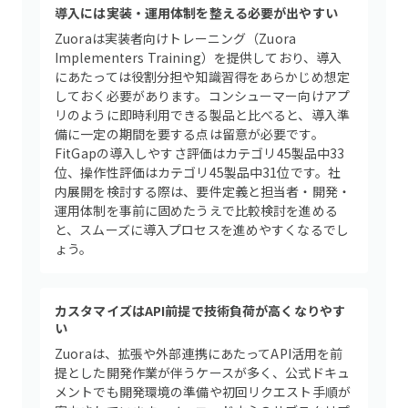
導入には実装・運用体制を整える必要が出やすい
Zuoraは実装者向けトレーニング（Zuora
Implementers Training）を提供しており、導入
にあたっては役割分担や知識習得をあらかじめ想定
しておく必要があります。コンシューマー向けアプ
リのように即時利用できる製品と比べると、導入準
備に一定の期間を要する点は留意が必要です。
FitGapの導入しやすさ評価はカテゴリ45製品中33
位、操作性評価はカテゴリ45製品中31位です。社
内展開を検討する際は、要件定義と担当者・開発・
運用体制を事前に固めたうえで比較検討を進める
と、スムーズに導入プロセスを進めやすくなるでし
ょう。
カスタマイズはAPI前提で技術負荷が高くなりやす
い
Zuoraは、拡張や外部連携にあたってAPI活用を前
提とした開発作業が伴うケースが多く、公式ドキュ
メントでも開発環境の準備や初回リクエスト手順が