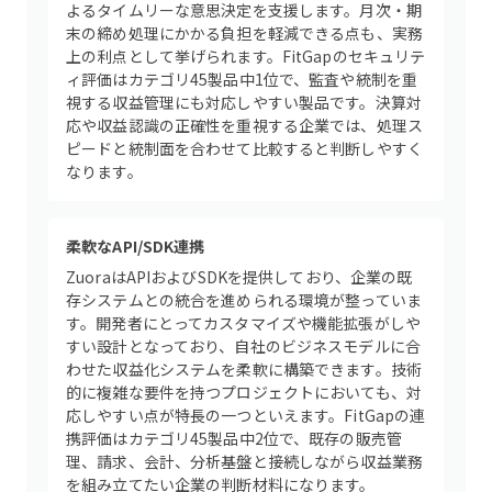
よるタイムリーな意思決定を支援します。月次・期
末の締め処理にかかる負担を軽減できる点も、実務
上の利点として挙げられます。FitGapのセキュリテ
ィ評価はカテゴリ45製品中1位で、監査や統制を重
視する収益管理にも対応しやすい製品です。決算対
応や収益認識の正確性を重視する企業では、処理ス
ピードと統制面を合わせて比較すると判断しやすく
なります。
柔軟なAPI/SDK連携
ZuoraはAPIおよびSDKを提供しており、企業の既
存システムとの統合を進められる環境が整っていま
す。開発者にとってカスタマイズや機能拡張がしや
すい設計となっており、自社のビジネスモデルに合
わせた収益化システムを柔軟に構築できます。技術
的に複雑な要件を持つプロジェクトにおいても、対
応しやすい点が特長の一つといえます。FitGapの連
携評価はカテゴリ45製品中2位で、既存の販売管
理、請求、会計、分析基盤と接続しながら収益業務
を組み立てたい企業の判断材料になります。