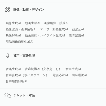
画像・動画・デザイン
画像生成AI
動画生成AI
画像編集・拡張AI
画像認識・画像解析AI
アバター動画生成AI
顔認証AI
映像解析AI
動画要約・ハイライト生成AI
感情認識AI
商品画像自動生成AI
音声・言語処理
音楽生成AI
音声認識AI（文字起こし）
音声生成AI
音声合成AI（ボイスクローン）
電話応対AI
同時通訳AI
音声感情解析AI
チャット・対話