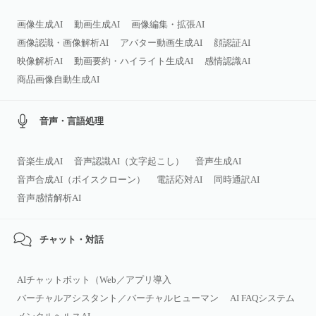
画像生成AI
動画生成AI
画像編集・拡張AI
画像認識・画像解析AI
アバター動画生成AI
顔認証AI
映像解析AI
動画要約・ハイライト生成AI
感情認識AI
商品画像自動生成AI
音声・言語処理
音楽生成AI
音声認識AI（文字起こし）
音声生成AI
音声合成AI（ボイスクローン）
電話応対AI
同時通訳AI
音声感情解析AI
チャット・対話
AIチャットボット（Web／アプリ導入
バーチャルアシスタント／バーチャルヒューマン
AI FAQシステム