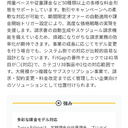
用量ベースや従量課金など50種類以上の多様な料金形
態をサポートしています。割引やキャンペーンへの柔
軟な対応が可能で、期間限定オファーの自動適用や課
金開始トリガー設定により、高度な価格戦略の実現を
支援します。請求書の自動生成やスケジュール請求機
能を備えているため、煩雑になりがちな請求業務の効
率化が期待できます。事業の成長に応じてモデル変更
を行う場合でも、システム側での対応が比較的容易な
設計となっています。FitGapの要件チェックでは41項
目が○(対応)で、カテゴリ38製品中1位の対応範囲で
す。大規模かつ複雑なサブスクリプション事業で、請
求・契約変更・料金改定まで広く管理したい企業向け
のソリューションとして位置付けられます。
強み
多彩な課金モデル対応
Zuora Billingは、定額課金や従量課金、プリペイ