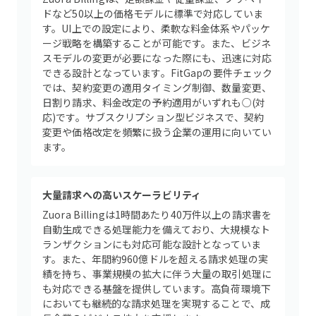
ドなど50以上の価格モデルに標準で対応していま
す。UI上での設定により、柔軟な料金体系やパッケ
ージ戦略を構築することが可能です。また、ビジネ
スモデルの変更が必要になった際にも、迅速に対応
できる設計となっています。FitGapの要件チェック
では、契約変更の適用タイミング制御、数量変更、
日割り請求、料金改定の予約適用がいずれも○(対
応)です。サブスクリプション型ビジネスで、契約
変更や価格改定を頻繁に扱う企業の運用に向いてい
ます。
大量請求への高いスケーラビリティ
Zuora Billingは1時間あたり40万件以上の請求書を
自動生成できる処理能力を備えており、大規模なト
ランザクションにも対応可能な設計となっていま
す。また、年間約960億ドルを超える請求処理の実
績を持ち、事業規模の拡大に伴う大量の取引処理に
も対応できる基盤を提供しています。高負荷環境下
においても継続的な請求処理を実現することで、成