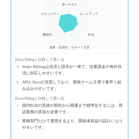
使いやすさ
セキュリティ
セットアップ
機能性
料金
連携・拡張性
サポート充実
Zuora Billing
と比較して良い点
○
Stripe Billingは決済と請求が一体で、従量課金や海外決
済に対応しやすいです。
○
APIとDocsが充実しており、開発チーム主導で素早く組
み込みやすいです。
Zuora Billing
と比較して悪い点
×
国内B2Bの見積や契約から開通まで標準化するには、周
辺業務の実装が必要です。
×
業務部門だけで運用するより、開発者前提の設計になり
やすいです。