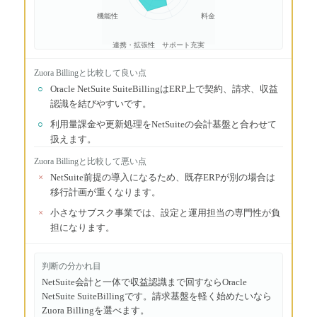
機能性
料金
連携・拡張性
サポート充実
Zuora Billing
と比較して良い点
○
Oracle NetSuite SuiteBillingはERP上で契約、請求、収益
認識を結びやすいです。
○
利用量課金や更新処理をNetSuiteの会計基盤と合わせて
扱えます。
Zuora Billing
と比較して悪い点
×
NetSuite前提の導入になるため、既存ERPが別の場合は
移行計画が重くなります。
×
小さなサブスク事業では、設定と運用担当の専門性が負
担になります。
判断の分かれ目
NetSuite会計と一体で収益認識まで回すならOracle
NetSuite SuiteBillingです。請求基盤を軽く始めたいなら
Zuora Billingを選べます。