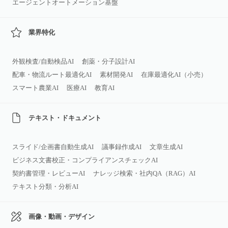
エージェントオートメーション基盤
業界特化
外観検査/自動検品AI
創薬・分子設計AI
配車・物流ルート最適化AI
素材開発AI
在庫最適化AI（小売）
スマート農業AI
医療AI
教育AI
テキスト・ドキュメント
スライド/企画書自動生成AI
議事録作成AI
文章生成AI
ビジネス文書校正・コンプライアンスチェックAI
契約書管理・レビューAI
ナレッジ検索・社内QA（RAG）AI
テキスト分類・分析AI
画像・動画・デザイン