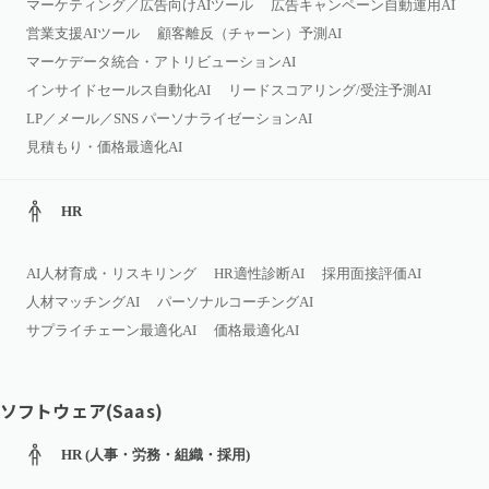
マーケティング／広告向けAIツール
広告キャンペーン自動運用AI
営業支援AIツール
顧客離反（チャーン）予測AI
マーケデータ統合・アトリビューションAI
インサイドセールス自動化AI
リードスコアリング/受注予測AI
LP／メール／SNS パーソナライゼーションAI
見積もり・価格最適化AI
HR
AI人材育成・リスキリング
HR適性診断AI
採用面接評価AI
人材マッチングAI
パーソナルコーチングAI
サプライチェーン最適化AI
価格最適化AI
ソフトウェア(Saas)
HR (人事・労務・組織・採用)