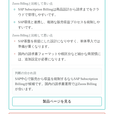
Zuora Billing
と比較して良い点
○
SAP Subscription Billingは商品設計から請求までをクラ
ウドで管理しやすいです。
○
SAP環境と連携し、複雑な販売収益プロセスを統制しや
すいです。
Zuora Billing
と比較して悪い点
×
SAP基盤を前提にした設計になりやすく、単体導入では
準備が重くなります。
×
国内の請求書フォーマットや税区分など細かな商習慣に
は、追加設定が必要になります。
判断の分かれ目
SAP中心で販売から収益を統制するならSAP Subscription
Billingが候補です。国内の請求書運用ではZuora Billing
が合います。
製品ページを見る