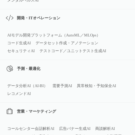
メンタルヘルスAI
開発・ITオペレーション
AIモデル開発プラットフォーム（AutoML／MLOps）
コード生成AI
データセット作成・アノテーション
セキュリティAI
テストコード／ユニットテスト生成AI
予測・最適化
データ分析AI（AI‑BI）
需要予測AI
異常検知・予知保全AI
レコメンドAI
営業・マーケティング
コールセンター会話解析AI
広告バナー生成AI
商談解析AI