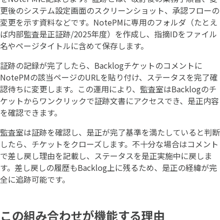
更後のシステム設定画面のスクリーンショット、承認フローの
変更を示す資料などです。NotePMに専用のフォルダ（たとえ
ば内部監査是正証跡/2025年度）を作成し、指摘IDをファイル
名やページタイトルに含めて保存します。
証跡の記録が完了したら、Backlogチケットのコメントに
NotePMの該当ページのURLを貼り付け、ステータスを完了確
認待ちに変更します。この運用により、監査室はBacklogのチ
ケットからワンクリックで証跡文書にアクセスでき、是正内容
を確認できます。
監査室は証跡を確認し、是正が完了基準を満たしていると判断
したら、チケットをクローズします。不十分な場合はコメント
で差し戻し理由を記載し、ステータスを是正実施中に戻しま
す。差し戻しの履歴もBacklog上に残るため、是正の経緯が完
全に追跡可能です。
この組み合わせが機能する理由