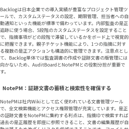
Backlogは日本企業での導入実績が豊富なプロジェクト管理ツ
ールで、カスタムステータスの設定、期限管理、担当者への自
動通知といった機能が標準で備わっています。内部監査の是正
追跡に使う場合、5段階のカスタムステータスを設定すること
で、指摘事項がどの段階で滞留しているかをボード上で視覚的
に把握できます。親子チケット機能により、1つの指摘に対す
る複数の是正アクションも構造的に管理できます。注意点とし
て、Backlog単体では監査調書の作成や証跡文書の版管理には
向かないため、AuditBoardとNotePMとの役割分担が重要で
す。
NotePM：証跡文書の蓄積と検索性を確保する
NotePMは社内Wikiとして広く使われている文書管理ツール
で、全文検索機能とアクセス権限管理が充実しています。是正
の証跡文書をNotePMに集約する利点は、指摘IDで検索すれば
過去の是正履歴を即座に参照できること、文書の編集履歴が自
動で残るため改ざんリスクを低減できることです。ファイルサ