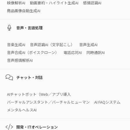
映像解析AI
動画要約・ハイライト生成AI
感情認識AI
商品画像自動生成AI
音声・言語処理
音楽生成AI
音声認識AI（文字起こし）
音声生成AI
音声合成AI（ボイスクローン）
電話応対AI
同時通訳AI
音声感情解析AI
チャット・対話
AIチャットボット（Web／アプリ導入
バーチャルアシスタント／バーチャルヒューマン
AI FAQシステム
メンタルヘルスAI
開発・ITオペレーション