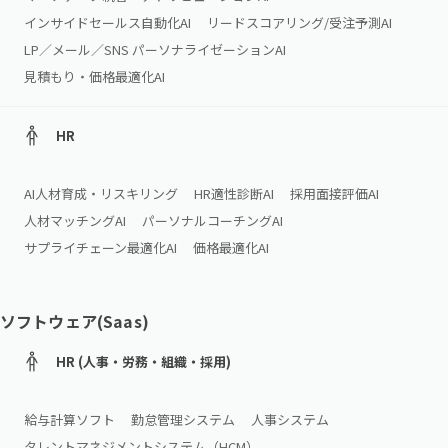
インサイドセールス自動化AI
リードスコアリング/受注予測AI
LP／メール／SNS パーソナライゼーションAI
見積もり・価格最適化AI
HR
AI人材育成・リスキリング
HR適性診断AI
採用面接評価AI
人材マッチングAI
パーソナルコーチングAI
サプライチェーン最適化AI
価格最適化AI
ソフトウェア(Saas)
HR (人事・労務・組織・採用)
給与計算ソフト
勤怠管理システム
人事システム
タレントマネジメントシステム（HCM）