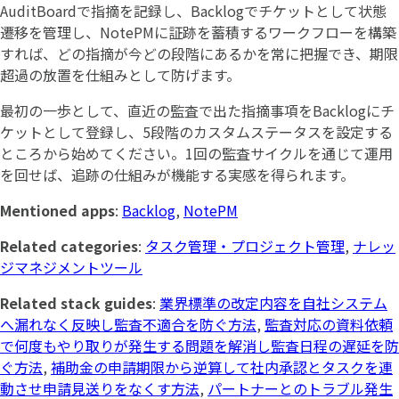
AuditBoardで指摘を記録し、Backlogでチケットとして状態
遷移を管理し、NotePMに証跡を蓄積するワークフローを構築
すれば、どの指摘が今どの段階にあるかを常に把握でき、期限
超過の放置を仕組みとして防げます。
最初の一歩として、直近の監査で出た指摘事項をBacklogにチ
ケットとして登録し、5段階のカスタムステータスを設定する
ところから始めてください。1回の監査サイクルを通じて運用
を回せば、追跡の仕組みが機能する実感を得られます。
Mentioned apps
:
Backlog
,
NotePM
Related categories
:
タスク管理・プロジェクト管理
,
ナレッ
ジマネジメントツール
Related stack guides
:
業界標準の改定内容を自社システム
へ漏れなく反映し監査不適合を防ぐ方法
,
監査対応の資料依頼
で何度もやり取りが発生する問題を解消し監査日程の遅延を防
ぐ方法
,
補助金の申請期限から逆算して社内承認とタスクを連
動させ申請見送りをなくす方法
,
パートナーとのトラブル発生