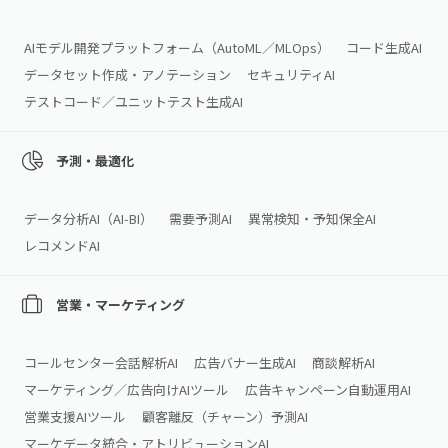
AIモデル開発プラットフォーム（AutoML／MLOps）
コード生成AI
データセット作成・アノテーション
セキュリティAI
テストコード／ユニットテスト生成AI
予測・最適化
データ分析AI（AI‑BI）
需要予測AI
異常検知・予知保全AI
レコメンドAI
営業・マーケティング
コールセンター会話解析AI
広告バナー生成AI
商談解析AI
マーケティング／広告向けAIツール
広告キャンペーン自動運用AI
営業支援AIツール
顧客離反（チャーン）予測AI
マーケデータ統合・アトリビューションAI