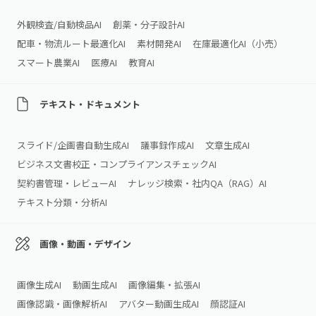
外観検査/自動検品AI
創薬・分子設計AI
配車・物流ルート最適化AI
素材開発AI
在庫最適化AI（小売）
スマート農業AI
医療AI
教育AI
テキスト・ドキュメント
スライド/企画書自動生成AI
議事録作成AI
文章生成AI
ビジネス文書校正・コンプライアンスチェックAI
契約書管理・レビューAI
ナレッジ検索・社内QA（RAG）AI
テキスト分類・分析AI
画像・動画・デザイン
画像生成AI
動画生成AI
画像編集・拡張AI
画像認識・画像解析AI
アバター動画生成AI
顔認証AI