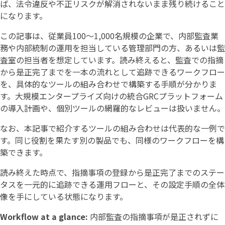
ば、法令違反や不正リスクが解消されないまま残り続けること
になります。
この記事は、従業員100〜1,000名規模の企業で、内部監査業
務や内部統制の運用を担当している管理部門の方、あるいは監
査室の担当者を想定しています。読み終えると、監査での指摘
から是正完了までを一本の流れとして追跡できるワークフロー
を、具体的なツールの組み合わせで構築する手順が分かりま
す。大規模エンタープライズ向けの統合GRCプラットフォーム
の導入計画や、個別ツールの網羅的なレビューは扱いません。
なお、本記事で紹介するツールの組み合わせは代表的な一例で
す。同じ役割を果たす別の製品でも、同様のワークフローを構
築できます。
読み終えた時点で、指摘事項の登録から是正完了までのステー
タスを一元的に追跡できる運用フローと、その設定手順の全体
像を手にしている状態になります。
Workflow at a glance:
内部監査の指摘事項が是正されずに