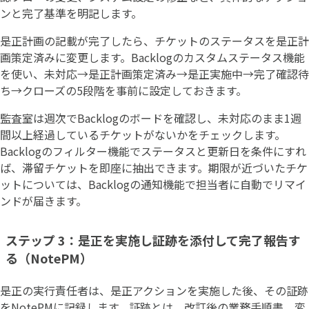
ンと完了基準を明記します。
是正計画の記載が完了したら、チケットのステータスを是正計
画策定済みに変更します。Backlogのカスタムステータス機能
を使い、未対応→是正計画策定済み→是正実施中→完了確認待
ち→クローズの5段階を事前に設定しておきます。
監査室は週次でBacklogのボードを確認し、未対応のまま1週
間以上経過しているチケットがないかをチェックします。
Backlogのフィルター機能でステータスと更新日を条件にすれ
ば、滞留チケットを即座に抽出できます。期限が近づいたチケ
ットについては、Backlogの通知機能で担当者に自動でリマイ
ンドが届きます。
ステップ 3：是正を実施し証跡を添付して完了報告す
る（NotePM）
是正の実行責任者は、是正アクションを実施した後、その証跡
をNotePMに記録します。証跡とは、改訂後の業務手順書、変