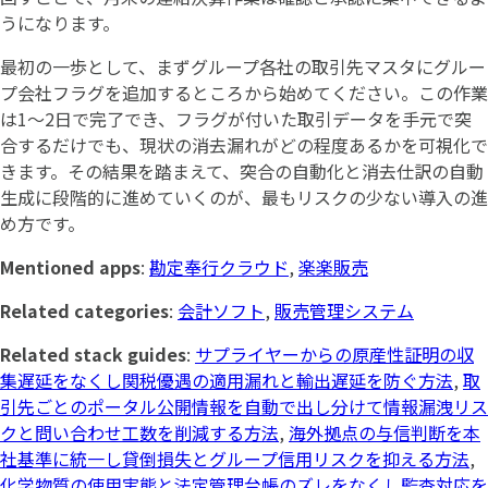
うになります。
最初の一歩として、まずグループ各社の取引先マスタにグルー
プ会社フラグを追加するところから始めてください。この作業
は1〜2日で完了でき、フラグが付いた取引データを手元で突
合するだけでも、現状の消去漏れがどの程度あるかを可視化で
きます。その結果を踏まえて、突合の自動化と消去仕訳の自動
生成に段階的に進めていくのが、最もリスクの少ない導入の進
め方です。
Mentioned apps
:
勘定奉行クラウド
,
楽楽販売
Related categories
:
会計ソフト
,
販売管理システム
Related stack guides
:
サプライヤーからの原産性証明の収
集遅延をなくし関税優遇の適用漏れと輸出遅延を防ぐ方法
,
取
引先ごとのポータル公開情報を自動で出し分けて情報漏洩リス
クと問い合わせ工数を削減する方法
,
海外拠点の与信判断を本
社基準に統一し貸倒損失とグループ信用リスクを抑える方法
,
化学物質の使用実態と法定管理台帳のズレをなくし監査対応を