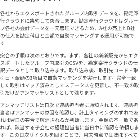
各社からエクスポートされたグループ内取引データを、勘定奉
行クラウドに集約して突合します。勘定奉行クラウドはグルー
プ各社の会計データを一元管理できるため、A社の売上とB社
の仕入を勘定科目と金額で自動マッチングする運用が可能で
す。
突合の手順は次のとおりです。まず、各社の楽楽販売からエク
スポートしたグループ内取引のCSVを、勘定奉行クラウドの仕
訳データとして取り込みます。取り込み後、取引先コード・取
引日・金額の3項目で自動マッチングを実行します。完全一致
した取引はマッチ済みとしてステータスを更新し、不一致の取
引だけがアンマッチリストとして残ります。
アンマッチリストは日次で連結担当者に通知されます。連結担
当者はアンマッチの原因を確認し、計上タイミングのずれであ
れば翌日の突合で解消されるか判断します。金額の不一致であ
れば、該当する子会社の経理担当者に当日中に確認を依頼しま
す。この日次サイクルを回すことで、月末時点ではほぼすべて