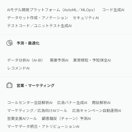
AIモデル開発プラットフォーム（AutoML／MLOps）
コード生成AI
データセット作成・アノテーション
セキュリティAI
テストコード／ユニットテスト生成AI
予測・最適化
データ分析AI（AI‑BI）
需要予測AI
異常検知・予知保全AI
レコメンドAI
営業・マーケティング
コールセンター会話解析AI
広告バナー生成AI
商談解析AI
マーケティング／広告向けAIツール
広告キャンペーン自動運用AI
営業支援AIツール
顧客離反（チャーン）予測AI
マーケデータ統合・アトリビューションAI