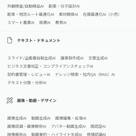
外観検査/自動検品AI
創薬・分子設計AI
配車・物流ルート最適化AI
素材開発AI
在庫最適化AI（小売）
スマート農業AI
医療AI
教育AI
テキスト・ドキュメント
スライド/企画書自動生成AI
議事録作成AI
文章生成AI
ビジネス文書校正・コンプライアンスチェックAI
契約書管理・レビューAI
ナレッジ検索・社内QA（RAG）AI
テキスト分類・分析AI
画像・動画・デザイン
画像生成AI
動画生成AI
画像編集・拡張AI
画像認識・画像解析AI
アバター動画生成AI
顔認証AI
映像解析AI
動画要約・ハイライト生成AI
感情認識AI