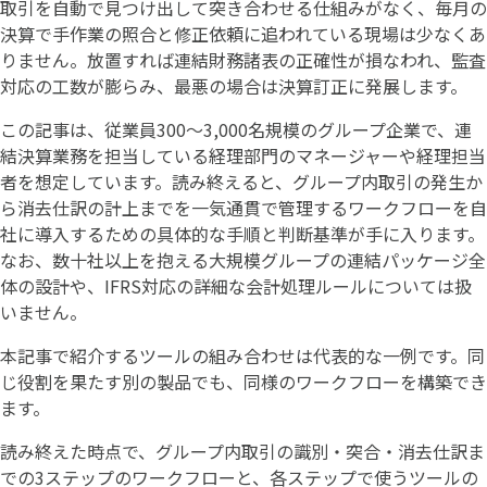
取引を自動で見つけ出して突き合わせる仕組みがなく、毎月の
決算で手作業の照合と修正依頼に追われている現場は少なくあ
りません。放置すれば連結財務諸表の正確性が損なわれ、監査
対応の工数が膨らみ、最悪の場合は決算訂正に発展します。
この記事は、従業員300〜3,000名規模のグループ企業で、連
結決算業務を担当している経理部門のマネージャーや経理担当
者を想定しています。読み終えると、グループ内取引の発生か
ら消去仕訳の計上までを一気通貫で管理するワークフローを自
社に導入するための具体的な手順と判断基準が手に入ります。
なお、数十社以上を抱える大規模グループの連結パッケージ全
体の設計や、IFRS対応の詳細な会計処理ルールについては扱
いません。
本記事で紹介するツールの組み合わせは代表的な一例です。同
じ役割を果たす別の製品でも、同様のワークフローを構築でき
ます。
読み終えた時点で、グループ内取引の識別・突合・消去仕訳ま
での3ステップのワークフローと、各ステップで使うツールの