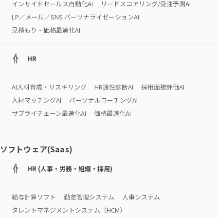
インサイドセールス自動化AI
リードスコアリング/受注予測AI
LP／メール／SNS パーソナライゼーションAI
見積もり・価格最適化AI
HR
AI人材育成・リスキリング
HR適性診断AI
採用面接評価AI
人材マッチングAI
パーソナルコーチングAI
サプライチェーン最適化AI
価格最適化AI
ソフトウェア(Saas)
HR (人事・労務・組織・採用)
給与計算ソフト
勤怠管理システム
人事システム
タレントマネジメントシステム（HCM）