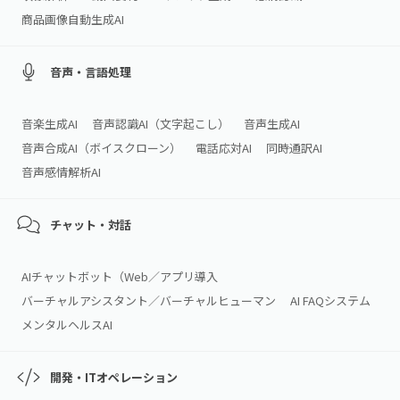
商品画像自動生成AI
音声・言語処理
音楽生成AI
音声認識AI（文字起こし）
音声生成AI
音声合成AI（ボイスクローン）
電話応対AI
同時通訳AI
音声感情解析AI
チャット・対話
AIチャットボット（Web／アプリ導入
バーチャルアシスタント／バーチャルヒューマン
AI FAQシステム
メンタルヘルスAI
開発・ITオペレーション