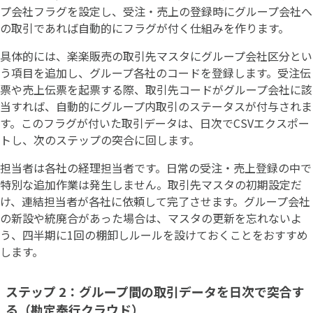
プ会社フラグを設定し、受注・売上の登録時にグループ会社へ
の取引であれば自動的にフラグが付く仕組みを作ります。
具体的には、楽楽販売の取引先マスタにグループ会社区分とい
う項目を追加し、グループ各社のコードを登録します。受注伝
票や売上伝票を起票する際、取引先コードがグループ会社に該
当すれば、自動的にグループ内取引のステータスが付与されま
す。このフラグが付いた取引データは、日次でCSVエクスポー
トし、次のステップの突合に回します。
担当者は各社の経理担当者です。日常の受注・売上登録の中で
特別な追加作業は発生しません。取引先マスタの初期設定だ
け、連結担当者が各社に依頼して完了させます。グループ会社
の新設や統廃合があった場合は、マスタの更新を忘れないよ
う、四半期に1回の棚卸しルールを設けておくことをおすすめ
します。
ステップ 2：グループ間の取引データを日次で突合す
る（勘定奉行クラウド）