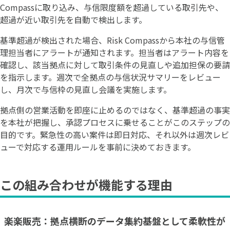
Compassに取り込み、与信限度額を超過している取引先や、
超過が近い取引先を自動で検出します。
基準超過が検出された場合、Risk Compassから本社の与信管
理担当者にアラートが通知されます。担当者はアラート内容を
確認し、該当拠点に対して取引条件の見直しや追加担保の要請
を指示します。週次で全拠点の与信状況サマリーをレビュー
し、月次で与信枠の見直し会議を実施します。
拠点側の営業活動を即座に止めるのではなく、基準超過の事実
を本社が把握し、承認プロセスに乗せることがこのステップの
目的です。緊急性の高い案件は即日対応、それ以外は週次レビ
ューで対応する運用ルールを事前に決めておきます。
この組み合わせが機能する理由
楽楽販売：拠点横断のデータ集約基盤として柔軟性が