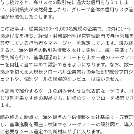
与し続けると、高リスクの取引先に過大な信用を与えてしま
い、貸倒損失が突然発生したり、グループ全体の信用リスク管
理が形骸化したりします。
この記事は、従業員300〜3,000名規模の企業で、海外に1〜5
拠点程度を持ち、経理・財務部門や経営管理部門で与信管理を
兼務している担当者やマネージャーを想定しています。読み終
えると、海外拠点の取引先情報を本社に集約し、統一基準で与
信判断を行い、基準超過時にアラートを出す一連のワークフロ
ーを自社に当てはめて設計できるようになります。なお、数十
拠点を抱える大規模グローバル企業向けの全社ERP統合プロジ
ェクトや、個別ツールの網羅的なレビューは扱いません。
本記事で紹介するツールの組み合わせは代表的な一例です。同
じ役割を果たす別の製品でも、同様のワークフローを構築でき
ます。
読み終えた時点で、海外拠点の与信情報を本社基準で一元管理
し、基準逸脱を即座に検知するワークフローの設計図と、導入
に必要なツール選定の判断材料が手に入ります。