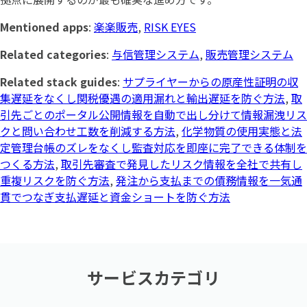
Mentioned apps
:
楽楽販売
,
RISK EYES
Related categories
:
与信管理システム
,
販売管理システム
Related stack guides
:
サプライヤーからの原産性証明の収
集遅延をなくし関税優遇の適用漏れと輸出遅延を防ぐ方法
,
取
引先ごとのポータル公開情報を自動で出し分けて情報漏洩リス
クと問い合わせ工数を削減する方法
,
化学物質の使用実態と法
定管理台帳のズレをなくし監査対応を即座に完了できる体制を
つくる方法
,
取引先審査で発見したリスク情報を全社で共有し
重複リスクを防ぐ方法
,
発注から支払までの債務情報を一気通
貫でつなぎ支払遅延と資金ショートを防ぐ方法
サービスカテゴリ