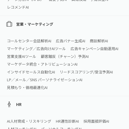
レコメンドAI
営業・マーケティング
コールセンター会話解析AI
広告バナー生成AI
商談解析AI
マーケティング／広告向けAIツール
広告キャンペーン自動運用AI
営業支援AIツール
顧客離反（チャーン）予測AI
マーケデータ統合・アトリビューションAI
インサイドセールス自動化AI
リードスコアリング/受注予測AI
LP／メール／SNS パーソナライゼーションAI
見積もり・価格最適化AI
HR
AI人材育成・リスキリング
HR適性診断AI
採用面接評価AI
人材マッチングAI
パーソナルコーチングAI