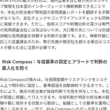
RISK EYESの最大の利点は、海外企業を含む取引先のネガティ
ブ情報を日本語のインターフェースで横断検索できることで
す。本社の担当者が現地語の信用調査レポートを翻訳する手間
がなくなり、反社チェックやコンプライアンスチェックも同時
に実施できます。ただし、信用スコアや財務分析の深さは専門
の信用調査会社には及ばないため、大口取引先については別途
詳細な信用調査を依頼する判断が必要です。また、検索件数に
応じた従量課金のため、取引先数が数百社を超える場合はコス
トが膨らむ点に注意が必要です。
Risk Compass：与信基準の設定とアラートで判断の
属人化を防ぐ
Risk Compassの強みは、与信限度額やリスクランクをシステ
ム上で明示的に設定し、基準超過を自動検知できる点です。こ
れにより、拠点の担当者が独自判断で与信を供与しても、本社
が即座に把握して介入できます。与信判断が特定の担当者の経
験や勘に依存する状態から脱却し、組織としての基準を運用に
落とし込めます。一方で、Risk Compassへのデータ投入は現