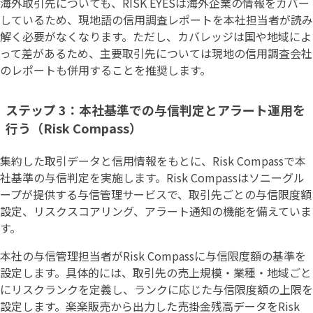
海外取引先についても、RISK EYESは海外企業の情報をカバー
しているため、現地語の信用調査レポートを本社担当者が読み
解く必要がなくなります。ただし、カバレッジは国や地域によ
って差があるため、主要取引先については現地の信用調査会社
のレポートも併用することを推奨します。
ステップ 3：本社基準での与信判定とアラート運用を
行う（Risk Compass）
集約した取引データと信用情報をもとに、Risk Compassで本
社基準の与信判定を実施します。Risk Compassはソニーグル
ープが提供する与信管理サービスで、取引先ごとの与信限度額
設定、リスクスコアリング、アラート通知の機能を備えていま
す。
本社の与信管理担当者がRisk Compassに与信限度額の基準を
設定します。具体的には、取引先の売上規模・業種・地域ごと
にリスクランクを定義し、ランクに応じた与信限度額の上限を
設定します。楽楽販売から出力した売掛金残高データをRisk