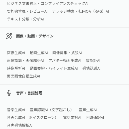
ビジネス文書校正・コンプライアンスチェックAI
契約書管理・レビューAI
ナレッジ検索・社内QA（RAG）AI
テキスト分類・分析AI
画像・動画・デザイン
画像生成AI
動画生成AI
画像編集・拡張AI
画像認識・画像解析AI
アバター動画生成AI
顔認証AI
映像解析AI
動画要約・ハイライト生成AI
感情認識AI
商品画像自動生成AI
音声・言語処理
音楽生成AI
音声認識AI（文字起こし）
音声生成AI
音声合成AI（ボイスクローン）
電話応対AI
同時通訳AI
音声感情解析AI