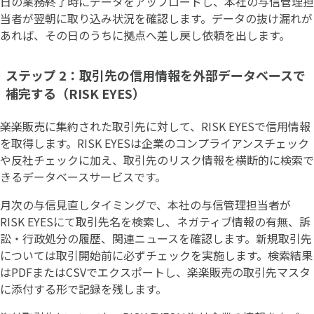
日の業務終了時にデータをアップロードし、本社の与信管理担
当者が翌朝に取り込み状況を確認します。データの抜け漏れが
あれば、その日のうちに拠点へ差し戻し依頼を出します。
ステップ 2：取引先の信用情報を外部データベースで
補完する（RISK EYES）
楽楽販売に集約された取引先に対して、RISK EYESで信用情報
を取得します。RISK EYESは企業のコンプライアンスチェック
や反社チェックに加え、取引先のリスク情報を横断的に検索で
きるデータベースサービスです。
月次の与信見直しタイミングで、本社の与信管理担当者が
RISK EYESにて取引先名を検索し、ネガティブ情報の有無、訴
訟・行政処分の履歴、関連ニュースを確認します。新規取引先
については取引開始前に必ずチェックを実施します。検索結果
はPDFまたはCSVでエクスポートし、楽楽販売の取引先マスタ
に添付する形で記録を残します。