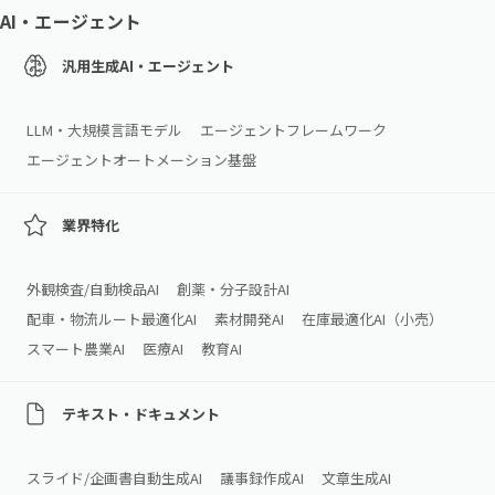
AI・エージェント
汎用生成AI・エージェント
LLM・大規模言語モデル
エージェントフレームワーク
エージェントオートメーション基盤
業界特化
外観検査/自動検品AI
創薬・分子設計AI
配車・物流ルート最適化AI
素材開発AI
在庫最適化AI（小売）
スマート農業AI
医療AI
教育AI
テキスト・ドキュメント
スライド/企画書自動生成AI
議事録作成AI
文章生成AI