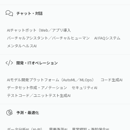
チャット・対話
AIチャットボット（Web／アプリ導入
バーチャルアシスタント／バーチャルヒューマン
AI FAQシステム
メンタルヘルスAI
開発・ITオペレーション
AIモデル開発プラットフォーム（AutoML／MLOps）
コード生成AI
データセット作成・アノテーション
セキュリティAI
テストコード／ユニットテスト生成AI
予測・最適化
データ分析AI（AI‑BI）
需要予測AI
異常検知・予知保全AI