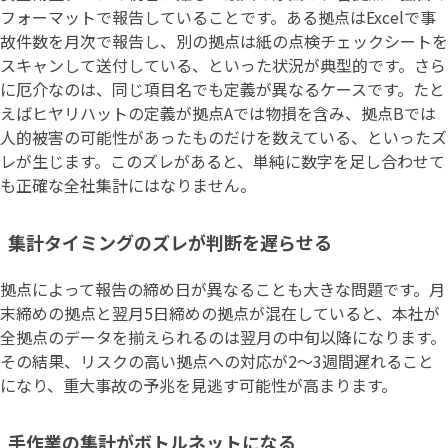
フォーマットで報告していることです。ある拠点はExcelで事
故件数を月次で報告し、別の拠点は紙の点検チェックシートを
スキャンして送付している、といった状況が典型的です。さら
に厄介なのは、同じ項目名でも定義が異なるケースです。たと
えばヒヤリハットの定義が拠点Aでは物損を含み、拠点Bでは
人的被害の可能性があったものだけを数えている、といったズ
レが生じます。このズレがあると、単純に数字を足し合わせて
も正確な全社集計にはなりません。
集計タイミングのズレが判断を遅らせる
拠点によって報告の締め日が異なることも大きな問題です。月
末締めの拠点と翌月5日締めの拠点が混在していると、本社が
全拠点のデータを揃えられるのは翌月の中旬以降になります。
その結果、リスクの高い拠点への対応が2〜3週間遅れること
になり、重大事故の予兆を見逃す可能性が高まります。
手作業の集計がボトルネットになる