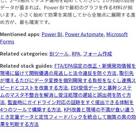
し、2〜3拠点でテスト運用を始めてください。1か月間の回答
データが蓄まれば、Power BIで最初のグラフを作る材料が揃
います。小さく始めて効果を実感してから全拠点に展開する進
め方が、最も確実です。
Mentioned apps
:
Power BI
,
Power Automate
,
Microsoft
Forms
Related categories
:
BIツール
,
RPA
,
フォーム作成
Related stack guides
:
FTA/EPA協定の改正・新規発効情報を
現場に届けて関税優遇の見逃しと法令違反を防ぐ方法
,
取引先
が増えるたびにデータ変換を個別開発する負担をなくし連携ス
ピードとコストを改善する方法
,
EDI受信データと基幹システ
ムのマスタ不整合を解消し受注処理の遅延と誤出荷を防ぐ方
法
,
監査時にガイドライン対応の証跡をすぐ提出できる体制を
4つのツールで構築する方法
,
KPI改善と現場の不満が食い違う
とき定量データと定性フィードバックを統合して施策の真の効
果を判断する方法