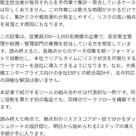
衛生担当者が毎月それらを手作業で集計・突合しているケース
は珍しくありません。この作業には膨大な時間がかかるだけで
なく、集計ミスや報告漏れが発生しやすく、リスクの高い拠点
を見落とす原因にもなります。
この記事は、従業員300〜3,000名規模の企業で、安全衛生管
理や総務・管理部門の業務を担当している方を想定していま
す。読み終えると、各拠点からのデータ収集を統一フォーマッ
トで自動化し、本社でリアルタイムにリスク状況を可視化する
ワークフローを自社に導入できるようになります。なお、大規
模エンタープライズ向けの全社ERPとの統合設計や、法令対応
の詳細な解説は扱いません。
本記事で紹介するツールの組み合わせは代表的な一例です。同
じ役割を果たす別の製品でも、同様のワークフローを構築でき
ます。
読み終えた時点で、拠点別のリスクスコアが一目で分かるダッ
シュボードの設計図と、明日から始められる3ステップの導入
手順が手に入ります。