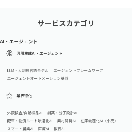
サービスカテゴリ
AI・エージェント
汎用生成AI・エージェント
LLM・大規模言語モデル
エージェントフレームワーク
エージェントオートメーション基盤
業界特化
外観検査/自動検品AI
創薬・分子設計AI
配車・物流ルート最適化AI
素材開発AI
在庫最適化AI（小売）
スマート農業AI
医療AI
教育AI