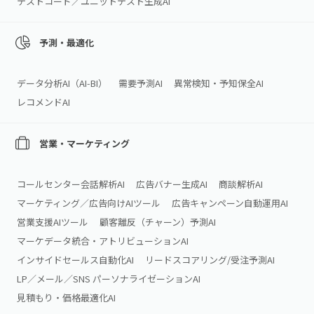
テストコード／ユニットテスト生成AI
予測・最適化
データ分析AI（AI‑BI）
需要予測AI
異常検知・予知保全AI
レコメンドAI
営業・マーケティング
コールセンター会話解析AI
広告バナー生成AI
商談解析AI
マーケティング／広告向けAIツール
広告キャンペーン自動運用AI
営業支援AIツール
顧客離反（チャーン）予測AI
マーケデータ統合・アトリビューションAI
インサイドセールス自動化AI
リードスコアリング/受注予測AI
LP／メール／SNS パーソナライゼーションAI
見積もり・価格最適化AI