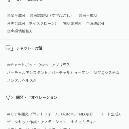
音楽生成AI
音声認識AI（文字起こし）
音声生成AI
音声合成AI（ボイスクローン）
電話応対AI
同時通訳AI
音声感情解析AI
チャット・対話
AIチャットボット（Web／アプリ導入
バーチャルアシスタント／バーチャルヒューマン
AI FAQシステム
メンタルヘルスAI
開発・ITオペレーション
AIモデル開発プラットフォーム（AutoML／MLOps）
コード生成AI
データセット作成・アノテーション
セキュリティAI