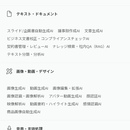
テキスト・ドキュメント
スライド/企画書自動生成AI
議事録作成AI
文章生成AI
ビジネス文書校正・コンプライアンスチェックAI
契約書管理・レビューAI
ナレッジ検索・社内QA（RAG）AI
テキスト分類・分析AI
画像・動画・デザイン
画像生成AI
動画生成AI
画像編集・拡張AI
画像認識・画像解析AI
アバター動画生成AI
顔認証AI
映像解析AI
動画要約・ハイライト生成AI
感情認識AI
商品画像自動生成AI
音声・言語処理