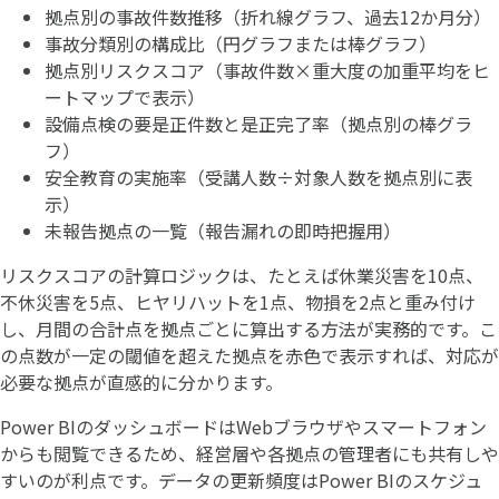
拠点別の事故件数推移（折れ線グラフ、過去12か月分）
事故分類別の構成比（円グラフまたは棒グラフ）
拠点別リスクスコア（事故件数×重大度の加重平均をヒ
ートマップで表示）
設備点検の要是正件数と是正完了率（拠点別の棒グラ
フ）
安全教育の実施率（受講人数÷対象人数を拠点別に表
示）
未報告拠点の一覧（報告漏れの即時把握用）
リスクスコアの計算ロジックは、たとえば休業災害を10点、
不休災害を5点、ヒヤリハットを1点、物損を2点と重み付け
し、月間の合計点を拠点ごとに算出する方法が実務的です。こ
の点数が一定の閾値を超えた拠点を赤色で表示すれば、対応が
必要な拠点が直感的に分かります。
Power BIのダッシュボードはWebブラウザやスマートフォン
からも閲覧できるため、経営層や各拠点の管理者にも共有しや
すいのが利点です。データの更新頻度はPower BIのスケジュ