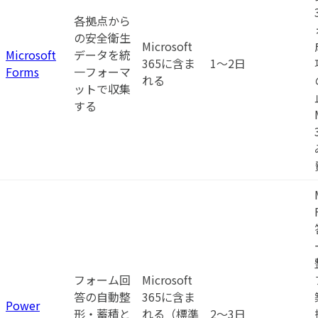
各拠点から
の安全衛生
Microsoft
Microsoft
データを統
365に含ま
1〜2日
Forms
一フォーマ
れる
ットで収集
する
フォーム回
Microsoft
答の自動整
365に含ま
Power
形・蓄積と
れる（標準
2〜3日