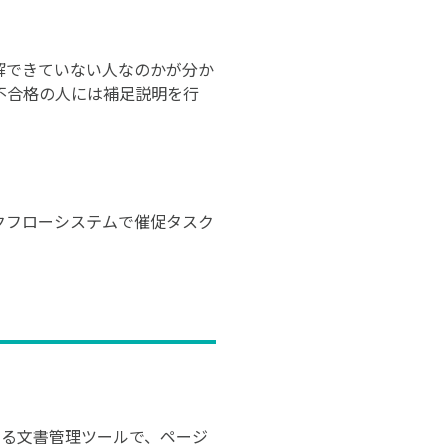
解できていない人なのかが分か
不合格の人には補足説明を行
クフローシステムで催促タスク
能する文書管理ツールで、ページ