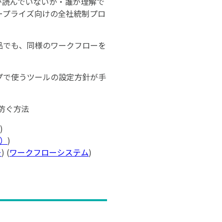
が読んでいないか・誰が理解で
ープライズ向けの全社統制プロ
品でも、同様のワークフローを
プで使うツールの設定方針が手
防ぐ方法
)
S）
)
ー
) (
ワークフローシステム
)