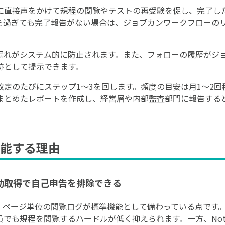
に直接声をかけて規程の閲覧やテストの再受験を促し、完了し
を過ぎても完了報告がない場合は、ジョブカンワークフローの
漏れがシステム的に防止されます。また、フォローの履歴がジ
跡として提示できます。
改定のたびにステップ1〜3を回します。頻度の目安は月1〜2回
まとめたレポートを作成し、経営層や内部監査部門に報告する
能する理由
自動取得で自己申告を排除できる
は、ページ単位の閲覧ログが標準機能として備わっている点です。
員でも規程を閲覧するハードルが低く抑えられます。一方、Not