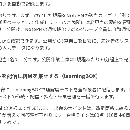
ログを自動で記録します。
りです。まず、改定した規程をNotePMの該当カテゴリ（例
新規ページとして作成します。改定箇所には変更点の要約を冒
。公開後、NotePMの通知機能で対象グループ全員に自動通
画面から確認できます。公開から3営業日を目安に、未読者のリ
の入力データになります。
当1名で十分です。公開作業自体は1規程あたり30分程度で完
を配信し結果を集計する（learningBOX）
、learningBOXで理解度テストを全対象者に配信します。le
、テストの作成・配信・採点・結果管理を一括で行えます。
0問の選択式で作成します。出題のポイントは、改定箇所に絞る
が増えて回答率が下がります。合格ラインは80点（10問中8
すすめです。