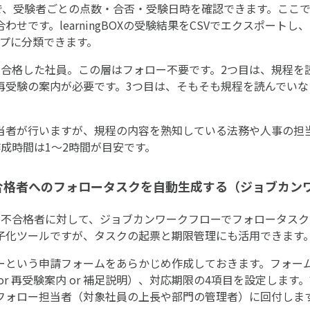
管理画面で、受験者ごとの点数・合否・受験日時を確認できます。ここ
せです。learningBOXの受験結果をCSVでエクスポートし、
ープに分類できます。
に合格した社員。この層はフォロー不要です。2つ目は、規程を
再受験の案内が必要です。3つ目は、そもそも規程を読んでい
当者が行いますが、規程の内容を熟知している法務や人事の担
成時間は1〜2時間が目安です。
不合格者へのフォロータスクを自動生成する（ジョブカン
・不合格者に対して、ジョブカンワークフローでフォロータスク
子化ツールですが、タスクの起票と期限管理にも活用できます
ーという申請フォームをあらかじめ作成しておきます。フォー
or 再受験案内 or 補足説明）、対応期限の4項目を設定します
フォロー担当者（対象社員の上長や部門の管理者）に回付しま