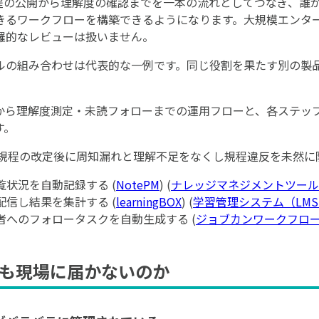
程の公開から理解度の確認までを一本の流れとしてつなぎ、誰
きるワークフローを構築できるようになります。大規模エンタ
羅的なレビューは扱いません。
ルの組み合わせは代表的な一例です。同じ役割を果たす別の製
から理解度測定・未読フォローまでの運用フローと、各ステッ
す。
規程の改定後に周知漏れと理解不足をなくし規程違反を未然に
閲覧状況を自動記録する (
NotePM
) (
ナレッジマネジメントツール
を配信し結果を集計する (
learningBOX
) (
学習管理システム（LM
合格者へのフォロータスクを自動生成する (
ジョブカンワークフロ
も現場に届かないのか