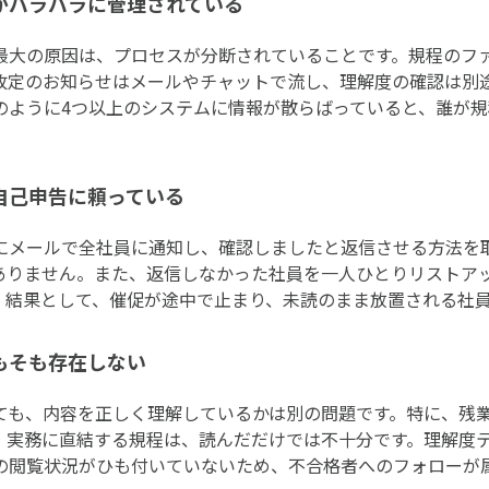
がバラバラに管理されている
最大の原因は、プロセスが分断されていることです。規程のフ
定のお知らせはメールやチャットで流し、理解度の確認は別途E
のように4つ以上のシステムに情報が散らばっていると、誰が
自己申告に頼っている
にメールで全社員に通知し、確認しましたと返信させる方法を
ありません。また、返信しなかった社員を一人ひとりリストア
。結果として、催促が途中で止まり、未読のまま放置される社
もそも存在しない
ても、内容を正しく理解しているかは別の問題です。特に、残
、実務に直結する規程は、読んだだけでは不十分です。理解度
の閲覧状況がひも付いていないため、不合格者へのフォローが