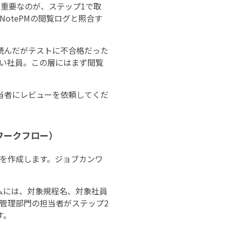
で重要なのが、ステップ1で取
NotePMの閲覧ログと照合す
読んだがテストに不合格だった
ない社員。この層にはまず閲覧
当者にレビューを依頼してくだ
ワークフロー）
を作成します。ジョブカンワ
。
ムには、対象規程名、対象社員
。管理部門の担当者がステップ2
す。