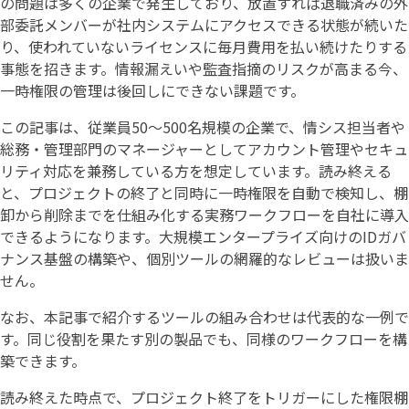
の問題は多くの企業で発生しており、放置すれば退職済みの外
部委託メンバーが社内システムにアクセスできる状態が続いた
り、使われていないライセンスに毎月費用を払い続けたりする
事態を招きます。情報漏えいや監査指摘のリスクが高まる今、
一時権限の管理は後回しにできない課題です。
この記事は、従業員50〜500名規模の企業で、情シス担当者や
総務・管理部門のマネージャーとしてアカウント管理やセキュ
リティ対応を兼務している方を想定しています。読み終える
と、プロジェクトの終了と同時に一時権限を自動で検知し、棚
卸から削除までを仕組み化する実務ワークフローを自社に導入
できるようになります。大規模エンタープライズ向けのIDガバ
ナンス基盤の構築や、個別ツールの網羅的なレビューは扱いま
せん。
なお、本記事で紹介するツールの組み合わせは代表的な一例で
す。同じ役割を果たす別の製品でも、同様のワークフローを構
築できます。
読み終えた時点で、プロジェクト終了をトリガーにした権限棚