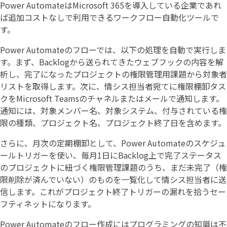
Power AutomateはMicrosoft 365を導入している企業であれ
ば追加コストなしで利用できるワークフロー自動化ツールで
す。
Power Automateのフローでは、以下の処理を自動で実行しま
す。まず、Backlogから送られてきたウェブフックの内容を解
析し、完了になったプロジェクトの権限管理用課題から対象者
リストを取得します。次に、情シス担当者宛てに権限棚卸タス
クをMicrosoft Teamsのチャネルまたはメールで通知します。
通知には、対象メンバー名、対象システム、付与されている権
限の種類、プロジェクト名、プロジェクト終了日を含めます。
さらに、月次の定期棚卸として、Power Automateのスケジュ
ールトリガーを使い、毎月1日にBacklog上で完了ステータス
のプロジェクトに紐づく権限管理課題のうち、まだ未完了（権
限削除が済んでいない）のものを一覧化して情シス担当者に送
信します。これがプロジェクト終了トリガーの漏れを拾うセー
フティネットになります。
Power Automateのフロー作成にはプログラミングの知識は不