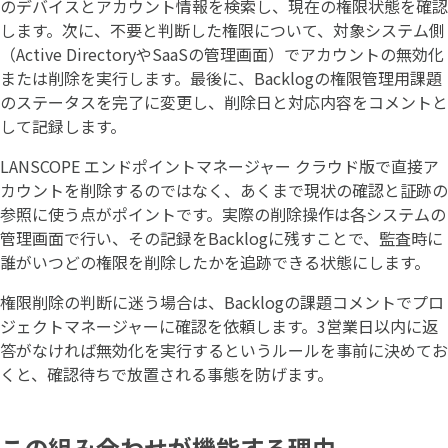
のデバイスとアカウント情報を検索し、現在の権限状態を確認
します。次に、不要と判断した権限について、対象システム側
（Active DirectoryやSaaSの管理画面）でアカウントの無効化
または削除を実行します。最後に、Backlogの権限管理用課題
のステータスを完了に変更し、削除日と対応内容をコメントと
して記録します。
LANSCOPE エンドポイントマネージャー クラウド版で直接ア
カウントを削除するのではなく、あくまで現状の確認と証跡の
参照に使う点がポイントです。実際の削除操作は各システムの
管理画面で行い、その記録をBacklogに残すことで、監査時に
誰がいつどの権限を削除したかを追跡できる状態にします。
権限削除の判断に迷う場合は、Backlogの課題コメントでプロ
ジェクトマネージャーに確認を依頼します。3営業日以内に返
答がなければ無効化を実行するというルールを事前に決めてお
くと、確認待ちで放置される事態を防げます。
この組み合わせが機能する理由