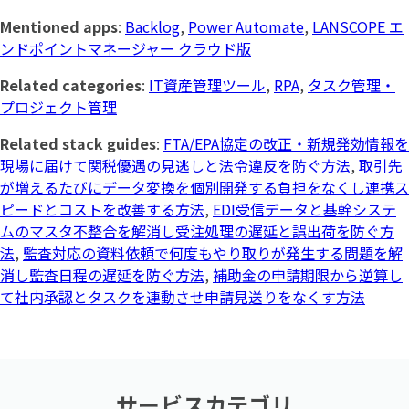
Mentioned apps
:
Backlog
,
Power Automate
,
LANSCOPE エ
ンドポイントマネージャー クラウド版
Related categories
:
IT資産管理ツール
,
RPA
,
タスク管理・
プロジェクト管理
Related stack guides
:
FTA/EPA協定の改正・新規発効情報を
現場に届けて関税優遇の見逃しと法令違反を防ぐ方法
,
取引先
が増えるたびにデータ変換を個別開発する負担をなくし連携ス
ピードとコストを改善する方法
,
EDI受信データと基幹システ
ムのマスタ不整合を解消し受注処理の遅延と誤出荷を防ぐ方
法
,
監査対応の資料依頼で何度もやり取りが発生する問題を解
消し監査日程の遅延を防ぐ方法
,
補助金の申請期限から逆算し
て社内承認とタスクを連動させ申請見送りをなくす方法
サービスカテゴリ