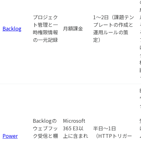
プロジェク
1〜2日（課題テン
ト管理と一
プレートの作成と
Backlog
月額課金
時権限情報
運用ルールの策
の一元記録
定）
Backlogの
Microsoft
ウェブフッ
365 E3以
半日〜1日
Power
ク受信と棚
上に含まれ
（HTTPトリガー