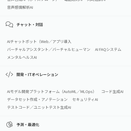
音声感情解析AI
チャット・対話
AIチャットボット（Web／アプリ導入
バーチャルアシスタント／バーチャルヒューマン
AI FAQシステム
メンタルヘルスAI
開発・ITオペレーション
AIモデル開発プラットフォーム（AutoML／MLOps）
コード生成AI
データセット作成・アノテーション
セキュリティAI
テストコード／ユニットテスト生成AI
予測・最適化