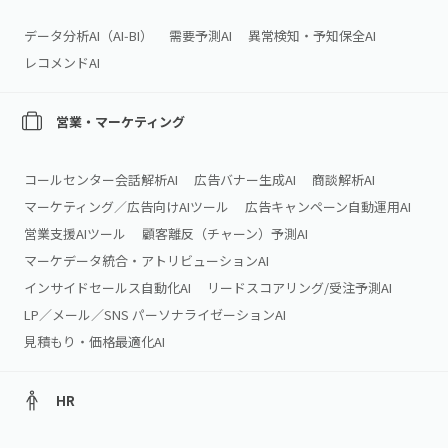
データ分析AI（AI‑BI）
需要予測AI
異常検知・予知保全AI
レコメンドAI
営業・マーケティング
コールセンター会話解析AI
広告バナー生成AI
商談解析AI
マーケティング／広告向けAIツール
広告キャンペーン自動運用AI
営業支援AIツール
顧客離反（チャーン）予測AI
マーケデータ統合・アトリビューションAI
インサイドセールス自動化AI
リードスコアリング/受注予測AI
LP／メール／SNS パーソナライゼーションAI
見積もり・価格最適化AI
HR