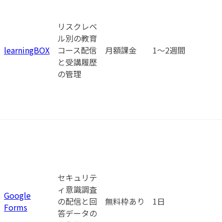
リスクレベ
ル別の教育
learningBOX
コース配信
月額課金
1〜2週間
と受講履歴
の管理
セキュリテ
ィ意識調査
Google
の配信と回
無料枠あり
1日
Forms
答データの