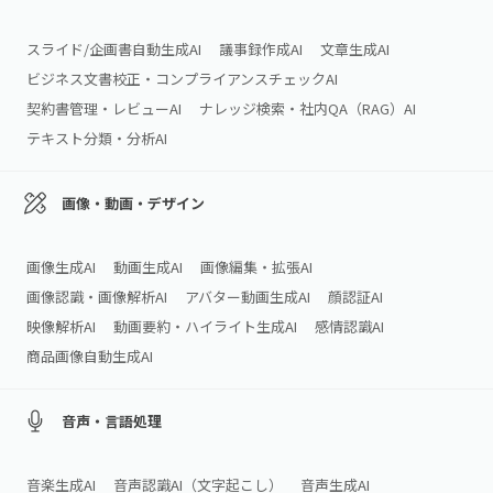
スライド/企画書自動生成AI
議事録作成AI
文章生成AI
ビジネス文書校正・コンプライアンスチェックAI
契約書管理・レビューAI
ナレッジ検索・社内QA（RAG）AI
テキスト分類・分析AI
画像・動画・デザイン
画像生成AI
動画生成AI
画像編集・拡張AI
画像認識・画像解析AI
アバター動画生成AI
顔認証AI
映像解析AI
動画要約・ハイライト生成AI
感情認識AI
商品画像自動生成AI
音声・言語処理
音楽生成AI
音声認識AI（文字起こし）
音声生成AI