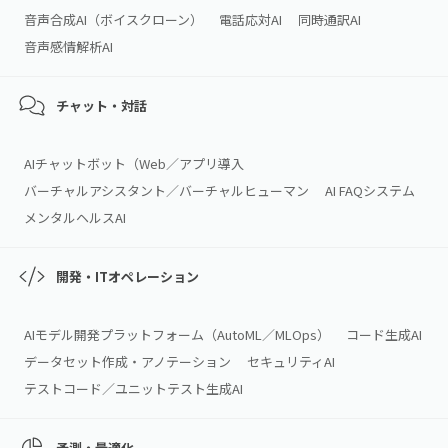
音声合成AI（ボイスクローン）
電話応対AI
同時通訳AI
音声感情解析AI
チャット・対話
AIチャットボット（Web／アプリ導入
バーチャルアシスタント／バーチャルヒューマン
AI FAQシステム
メンタルヘルスAI
開発・ITオペレーション
AIモデル開発プラットフォーム（AutoML／MLOps）
コード生成AI
データセット作成・アノテーション
セキュリティAI
テストコード／ユニットテスト生成AI
予測・最適化