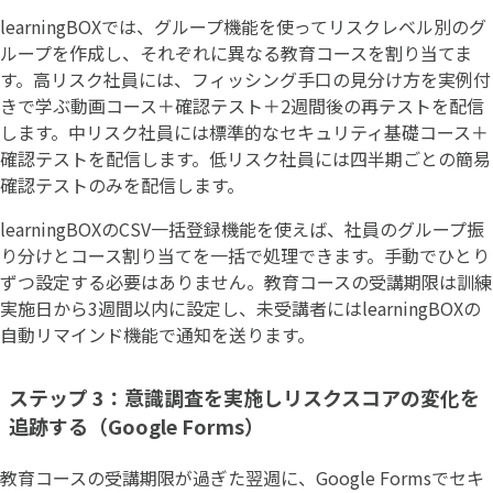
learningBOXでは、グループ機能を使ってリスクレベル別のグ
ループを作成し、それぞれに異なる教育コースを割り当てま
す。高リスク社員には、フィッシング手口の見分け方を実例付
きで学ぶ動画コース＋確認テスト＋2週間後の再テストを配信
します。中リスク社員には標準的なセキュリティ基礎コース＋
確認テストを配信します。低リスク社員には四半期ごとの簡易
確認テストのみを配信します。
learningBOXのCSV一括登録機能を使えば、社員のグループ振
り分けとコース割り当てを一括で処理できます。手動でひとり
ずつ設定する必要はありません。教育コースの受講期限は訓練
実施日から3週間以内に設定し、未受講者にはlearningBOXの
自動リマインド機能で通知を送ります。
ステップ 3：意識調査を実施しリスクスコアの変化を
追跡する（Google Forms）
教育コースの受講期限が過ぎた翌週に、Google Formsでセキ