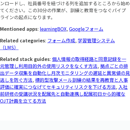
ンロードし、社員番号を紐づける列を追加するところから始め
てください。この30分の作業が、訓練と教育をつなぐパイプ
ラインの起点になります。
Mentioned apps
:
learningBOX
,
Googleフォーム
Related categories
:
フォーム作成
,
学習管理システム
（LMS）
Related stack guides
:
個人情報の取得経路と同意記録を一
元管理し利用目的外の使用リスクをなくす方法
,
拠点ごとの排
出データ収集を自動化し月次モニタリングの遅延と異常値の見
逃しを防ぐ方法
,
標的型攻撃メール訓練の結果を再教育と人事
評価に確実につなげてセキュリティリスクを下げる方法
,
入社
前研修の受講状況を配属先と自動連携し配属初日から的確な
OJT計画を立てる方法