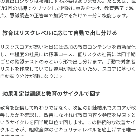
の算出ロジックは複雑にする必要はありません。たとえば、直
近3回の訓練でクリックした回数に重みをつけ、教育完了で減
点、意識調査の正答率で加減するだけで十分に機能します。
教育はリスクレベルに応じて自動で出し分ける
リスクスコアが高い社員には追加の教育コンテンツを自動配信
し、中程度の社員には標準コース、低リスクの社員には四半期
ごとの確認テストのみという形で出し分けます。手動で対象者
リストを作成していては運用が続かないため、スコアに基づく
自動振り分けが鍵になります。
効果測定は訓練と教育のサイクルで回す
教育を配信して終わりではなく、次回の訓練結果でスコアが改
善したかを確認し、改善しなければ教育内容や頻度を見直すと
いうサイクルを四半期単位で回します。この継続的な改善サイ
クルこそが、組織全体のセキュリティレベルを底上げする唯一