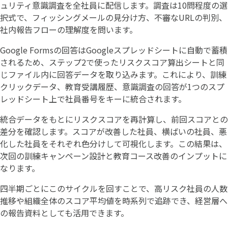
ュリティ意識調査を全社員に配信します。調査は10問程度の選
択式で、フィッシングメールの見分け方、不審なURLの判別、
社内報告フローの理解度を問います。
Google Formsの回答はGoogleスプレッドシートに自動で蓄積
されるため、ステップ2で使ったリスクスコア算出シートと同
じファイル内に回答データを取り込みます。これにより、訓練
クリックデータ、教育受講履歴、意識調査の回答が1つのスプ
レッドシート上で社員番号をキーに統合されます。
統合データをもとにリスクスコアを再計算し、前回スコアとの
差分を確認します。スコアが改善した社員、横ばいの社員、悪
化した社員をそれぞれ色分けして可視化します。この結果は、
次回の訓練キャンペーン設計と教育コース改善のインプットに
なります。
四半期ごとにこのサイクルを回すことで、高リスク社員の人数
推移や組織全体のスコア平均値を時系列で追跡でき、経営層へ
の報告資料としても活用できます。