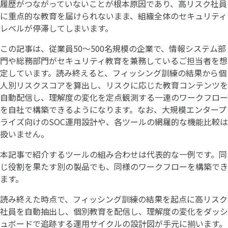
履歴がつながっていないことが根本原因であり、高リスク社員
に重点的な教育を届けられないまま、組織全体のセキュリティ
レベルが停滞してしまいます。
この記事は、従業員50〜500名規模の企業で、情報システム部
門や総務部門がセキュリティ教育を兼務しているご担当者を想
定しています。読み終えると、フィッシング訓練の結果から個
人別リスクスコアを算出し、リスクに応じた教育コンテンツを
自動配信し、理解度の変化を定点観測する一連のワークフロー
を自社で構築できるようになります。なお、大規模エンタープ
ライズ向けのSOC運用設計や、各ツールの網羅的な機能比較は
扱いません。
本記事で紹介するツールの組み合わせは代表的な一例です。同
じ役割を果たす別の製品でも、同様のワークフローを構築でき
ます。
読み終えた時点で、フィッシング訓練の結果を起点に高リスク
社員を自動抽出し、個別教育を配信し、理解度の変化をダッシ
ュボードで追跡する運用サイクルの設計図が手元に揃います。