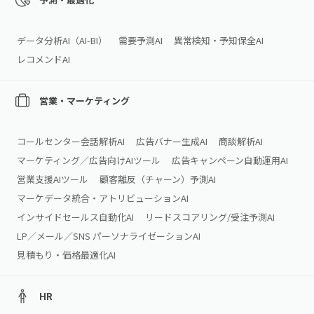
データ分析AI（AI‑BI）
需要予測AI
異常検知・予知保全AI
レコメンドAI
営業・マーケティング
コールセンター会話解析AI
広告バナー生成AI
商談解析AI
マーケティング／広告向けAIツール
広告キャンペーン自動運用AI
営業支援AIツール
顧客離反（チャーン）予測AI
マーケデータ統合・アトリビューションAI
インサイドセールス自動化AI
リードスコアリング/受注予測AI
LP／メール／SNS パーソナライゼーションAI
見積もり・価格最適化AI
HR