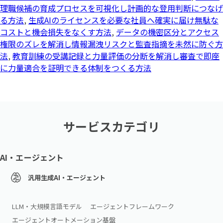
理職候補の育成プロセスを可視化し計画的な登用判断につなげ
る方法
,
生成AIのライセンスを必要な社員へ確実に届け無駄な
コストと機会損失をなくす方法
,
データの機密区分とアクセス
権限のズレを解消し情報漏洩リスクと監査指摘を未然に防ぐ方
法
,
教育訓練の受講記録と力量評価の分断を解消し審査で即座
に力量適合を証明できる体制をつくる方法
サービスカテゴリ
AI・エージェント
汎用生成AI・エージェント
LLM・大規模言語モデル
エージェントフレームワーク
エージェントオートメーション基盤