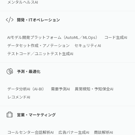
メンタルヘルスAI
開発・ITオペレーション
AIモデル開発プラットフォーム（AutoML／MLOps）
コード生成AI
データセット作成・アノテーション
セキュリティAI
テストコード／ユニットテスト生成AI
予測・最適化
データ分析AI（AI‑BI）
需要予測AI
異常検知・予知保全AI
レコメンドAI
営業・マーケティング
コールセンター会話解析AI
広告バナー生成AI
商談解析AI