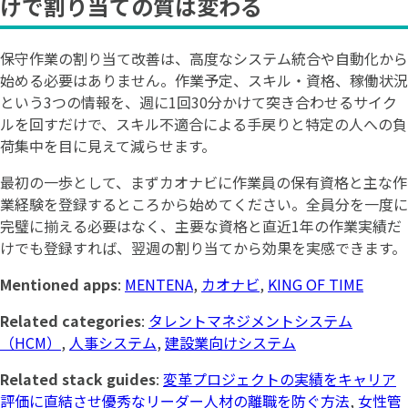
けで割り当ての質は変わる
保守作業の割り当て改善は、高度なシステム統合や自動化から
始める必要はありません。作業予定、スキル・資格、稼働状況
という3つの情報を、週に1回30分かけて突き合わせるサイク
ルを回すだけで、スキル不適合による手戻りと特定の人への負
荷集中を目に見えて減らせます。
最初の一歩として、まずカオナビに作業員の保有資格と主な作
業経験を登録するところから始めてください。全員分を一度に
完璧に揃える必要はなく、主要な資格と直近1年の作業実績だ
けでも登録すれば、翌週の割り当てから効果を実感できます。
Mentioned apps
:
MENTENA
,
カオナビ
,
KING OF TIME
Related categories
:
タレントマネジメントシステム
（HCM）
,
人事システム
,
建設業向けシステム
Related stack guides
:
変革プロジェクトの実績をキャリア
評価に直結させ優秀なリーダー人材の離職を防ぐ方法
,
女性管