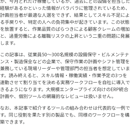
か、今月どれだけ稼働しているか、過去にどの設備を担当した
経験があるかといった情報がバラバラに管理されているため、
計画担当者が最適な人選をできず、結果としてスキル不足によ
る手戻りや、特定の人への負荷集中が起きています。この状態
を放置すると、作業品質のばらつきによる顧客クレームの増加
と、過重労働による離職リスクの上昇という二重の問題に発展
します。
この記事は、従業員50〜300名規模の設備保守・ビルメンテナ
ンス・製造保全などの企業で、保守作業の計画やシフト管理を
兼務している現場リーダーや管理部門の担当者を想定していま
す。読み終えると、スキル情報・稼働実績・作業予定の3つを
連動させて割り当てを決める実務ワークフローを自社に導入で
きるようになります。大規模エンタープライズ向けのERP統合
計画や、個別ツールの網羅的なレビューは扱いません。
なお、本記事で紹介するツールの組み合わせは代表的な一例で
す。同じ役割を果たす別の製品でも、同様のワークフローを構
築できます。