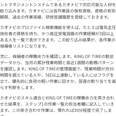
ントマネジメントシステムであるカオナビで対応可能な人材を
絞り込みます。カオナビには各作業員の保有資格、資格の有効
期限、過去の作業実績、研修受講履歴を登録しておきます。
カオナビのプロファイル検索機能を使えば、たとえば電気主任
技術者の資格を持ち、かつ高圧受電設備の作業経験が3回以上
ある人を一覧で表示できます。この絞り込み結果が、各作業の
候補者リストになります。
次に、候補者の稼働余力を確認します。KING OF TIMEの勤怠
データから、当月の累計残業時間と直近1週間の勤務パターン
を確認します。KING OF TIMEの管理画面で、残業時間が月30
時間を超えている人や、5日以上連勤している人にはフラグを
立て、優先的に負荷の軽い作業に回すか、翌週の割り当てを減
らす判断をします。
カオナビのスキル適合とKING OF TIMEの稼働余力を突き合わ
せた結果を、ステップ1の作業一覧の担当者欄に記入していき
ます。この突き合わせ作業は、慣れれば30分程度で完了しま