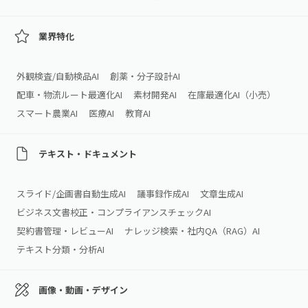
業界特化
外観検査/自動検品AI
創薬・分子設計AI
配車・物流ルート最適化AI
素材開発AI
在庫最適化AI（小売）
スマート農業AI
医療AI
教育AI
テキスト・ドキュメント
スライド/企画書自動生成AI
議事録作成AI
文章生成AI
ビジネス文書校正・コンプライアンスチェックAI
契約書管理・レビューAI
ナレッジ検索・社内QA（RAG）AI
テキスト分類・分析AI
画像・動画・デザイン