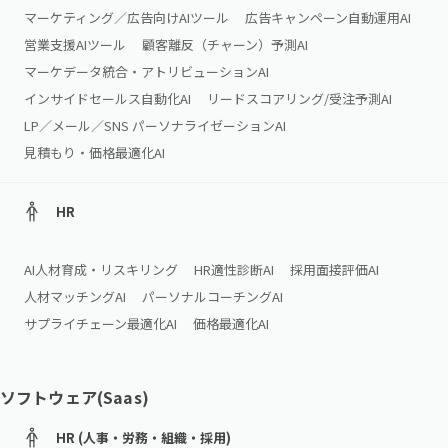
マーケティング／広告向けAIツール
広告キャンペーン自動運用AI
営業支援AIツール
顧客離反（チャーン）予測AI
マーケデータ統合・アトリビューションAI
インサイドセールス自動化AI
リードスコアリング/受注予測AI
LP／メール／SNS パーソナライゼーションAI
見積もり・価格最適化AI
HR
AI人材育成・リスキリング
HR適性診断AI
採用面接評価AI
人材マッチングAI
パーソナルコーチングAI
サプライチェーン最適化AI
価格最適化AI
ソフトウェア(Saas)
HR (人事・労務・組織・採用)