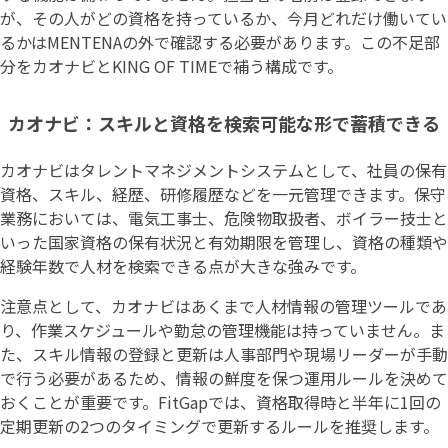
が、その人がどの資格を持っているか、今月どれだけ働いてい
るかはMENTENAの外で確認する必要があります。この不足部
分をカオナビとKING OF TIMEで補う構成です。
カオナビ：スキルと資格を検索可能な形で蓄積できる
カオナビはタレントマネジメントシステムとして、社員の保有
資格、スキル、経歴、研修履歴などを一元管理できます。保守
業務においては、電気工事士、危険物取扱者、ボイラー技士と
いった国家資格の保有状況と有効期限を管理し、資格の種類や
経験年数で人材を検索できる点が大きな強みです。
注意点として、カオナビはあくまで人材情報の管理ツールであ
り、作業スケジュールや勤怠の管理機能は持っていません。ま
た、スキル情報の登録と更新は人事部門や現場リーダーが手動
で行う必要があるため、情報の鮮度を保つ運用ルールを決めて
おくことが重要です。FitGapでは、資格取得時と半年に1回の
定期更新の2つのタイミングで更新するルールを推奨します。