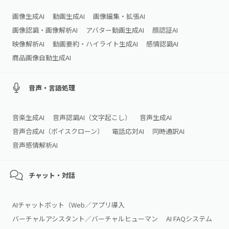
画像生成AI
動画生成AI
画像編集・拡張AI
画像認識・画像解析AI
アバター動画生成AI
顔認証AI
映像解析AI
動画要約・ハイライト生成AI
感情認識AI
商品画像自動生成AI
音声・言語処理
音楽生成AI
音声認識AI（文字起こし）
音声生成AI
音声合成AI（ボイスクローン）
電話応対AI
同時通訳AI
音声感情解析AI
チャット・対話
AIチャットボット（Web／アプリ導入
バーチャルアシスタント／バーチャルヒューマン
AI FAQシステム