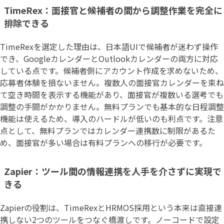
TimeRex：面接官と候補者の間から調整作業を完全に
排除できる
TimeRexを選定した理由は、日本語UIで候補者が迷わず操作
でき、GoogleカレンダーとOutlookカレンダーの両方に対応
している点です。候補者側にアカウント作成を求めないため、
応募者体験を損ないません。複数人の面接官カレンダーを束ね
て空き時間を表示する機能があり、面接官が複数いる選考でも
調整の手間がかかりません。無料プランでも基本的な日程調整
機能は使えるため、導入のハードルが低いのも利点です。注意
点として、無料プランではカレンダー連携数に制限があるた
め、面接官が多い場合は有料プランへの移行が必要です。
Zapier：ツール間の情報連携を人手を介さずに実現で
きる
Zapierの役割は、TimeRexとHRMOS採用という本来は直接連
携しない2つのツールをつなぐ橋渡しです。ノーコードで設定