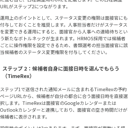
URLがステップ2につながります。
運用上のポイントとして、ステータス変更の権限は面接官にも
付与しておくことを推奨します。人事担当者だけがステータス
を変更できる運用にすると、面接官から人事への連絡待ちとい
う新たなボトルネックが生まれます。HRMOS採用では候補者
ごとに操作権限を設定できるため、書類選考の担当面接官に該
当候補者のステータス変更権限を付与してください。
ステップ 2：候補者自身に面接日時を選んでもらう
（TimeRex）
ステップ1で送信された通知メールに含まれるTimeRexの予約
ページURLから、候補者が自分の都合に合う面接日時を直接選
択します。TimeRexは面接官のGoogleカレンダーまたは
Outlookカレンダーと連携しており、面接官の空き時間だけが
候補者に表示されます。
設定時のポイントは3つあります。まず、面接官が複数いる場