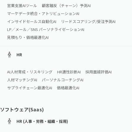
営業支援AIツール
顧客離反（チャーン）予測AI
マーケデータ統合・アトリビューションAI
インサイドセールス自動化AI
リードスコアリング/受注予測AI
LP／メール／SNS パーソナライゼーションAI
見積もり・価格最適化AI
HR
AI人材育成・リスキリング
HR適性診断AI
採用面接評価AI
人材マッチングAI
パーソナルコーチングAI
サプライチェーン最適化AI
価格最適化AI
ソフトウェア(Saas)
HR (人事・労務・組織・採用)