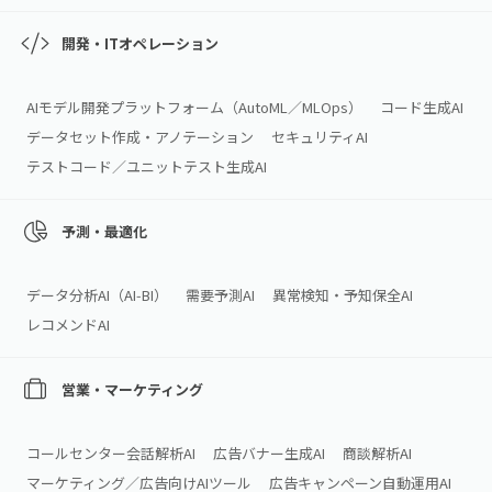
開発・ITオペレーション
AIモデル開発プラットフォーム（AutoML／MLOps）
コード生成AI
データセット作成・アノテーション
セキュリティAI
テストコード／ユニットテスト生成AI
予測・最適化
データ分析AI（AI‑BI）
需要予測AI
異常検知・予知保全AI
レコメンドAI
営業・マーケティング
コールセンター会話解析AI
広告バナー生成AI
商談解析AI
マーケティング／広告向けAIツール
広告キャンペーン自動運用AI