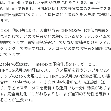
は、TimeRexで新しい予約が作成されたことをZapierが
Webhookで検知し、HRMOS採用の該当候補者のステータスを
面接日程確定に更新し、面接日時と面接官名をメモ欄に記録し
ます。
この自動反映により、人事担当者はHRMOS採用の管理画面を
見るだけで、どの候補者がどの段階にいるかをリアルタイムで
把握できます。面接日程が確定していない候補者だけをフィル
タリングして表示すれば、フォローが必要な候補者を即座に特
定できます。
Zapierの設定は、TimeRexの予約作成をトリガーとし、
HRMOS採用のAPI経由でステータス更新を行うシンプルな2ス
テップのZapで実現します。HRMOS採用のAPI連携が難しい場
合は、ZapierからメールまたはSlack通知を人事担当者に送
り、手動でステータスを更新する運用でも十分に効果がありま
す。完全自動化にこだわるよりも、まず通知の即時性を確保す
ることが重要です。