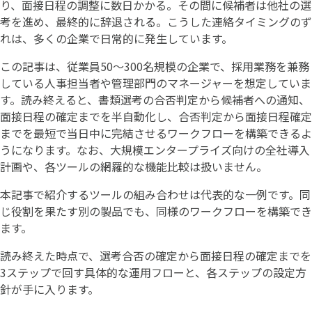
り、面接日程の調整に数日かかる。その間に候補者は他社の選
考を進め、最終的に辞退される。こうした連絡タイミングのず
れは、多くの企業で日常的に発生しています。
この記事は、従業員50〜300名規模の企業で、採用業務を兼務
している人事担当者や管理部門のマネージャーを想定していま
す。読み終えると、書類選考の合否判定から候補者への通知、
面接日程の確定までを半自動化し、合否判定から面接日程確定
までを最短で当日中に完結させるワークフローを構築できるよ
うになります。なお、大規模エンタープライズ向けの全社導入
計画や、各ツールの網羅的な機能比較は扱いません。
本記事で紹介するツールの組み合わせは代表的な一例です。同
じ役割を果たす別の製品でも、同様のワークフローを構築でき
ます。
読み終えた時点で、選考合否の確定から面接日程の確定までを
3ステップで回す具体的な運用フローと、各ステップの設定方
針が手に入ります。