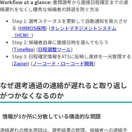
Workflow at a glance:
書類選考から面接日程確定までの連
絡遅れをなくし優秀な候補者の辞退を防ぐ方法
Step 1: 選考ステータスを更新して自動通知を発火させ
る (
HRMOS採用
) (
タレントマネジメントシステム
（HCM）
)
Step 2: 候補者自身に面接日時を選んでもらう
(
TimeRex
) (
日程調整ツール
)
Step 3: 日程確定情報をATSに反映し進捗を一元管理する
(
Zapier
) (
ノーコード・ローコード開発
)
なぜ選考通過の連絡が遅れると取り返し
がつかなくなるのか
情報が3か所に分散している構造的な問題
連絡遅れの根本原因は、選考結果の管理、候補者への連絡手