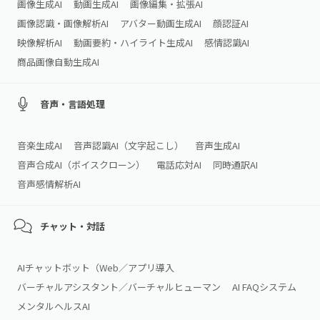
画像生成AI
動画生成AI
画像編集・拡張AI
画像認識・画像解析AI
アバター動画生成AI
顔認証AI
映像解析AI
動画要約・ハイライト生成AI
感情認識AI
商品画像自動生成AI
音声・言語処理
音楽生成AI
音声認識AI（文字起こし）
音声生成AI
音声合成AI（ボイスクローン）
電話応対AI
同時通訳AI
音声感情解析AI
チャット・対話
AIチャットボット（Web／アプリ導入
バーチャルアシスタント／バーチャルヒューマン
AI FAQシステム
メンタルヘルスAI