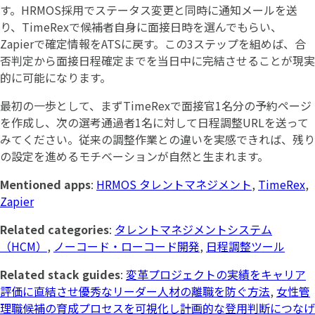
す。HRMOS採用でステータス変更と同時に通知メールを送
り、TimeRexで候補者自身に面接日時を選んでもらい、
Zapierで確定情報をATSに戻す。この3ステップを組めば、合
否判定から面接日程確定までを当日中に完結させることが現実
的に可能になります。
最初の一歩として、まずTimeRexで面接官1名分の予約ページ
を作成し、次の選考通過者1名に対して日程調整URLを送って
みてください。従来の調整作業との違いを実感できれば、残り
の設定を進めるモチベーションが自然と生まれます。
Mentioned apps
:
HRMOS タレントマネジメント
,
TimeRex
,
Zapier
Related categories
:
タレントマネジメントシステム
（HCM）
,
ノーコード・ローコード開発
,
日程調整ツール
Related stack guides
:
変革プロジェクトの実績をキャリア
評価に直結させ優秀なリーダー人材の離職を防ぐ方法
,
女性管
理職候補の育成プロセスを可視化し計画的な登用判断につなげ