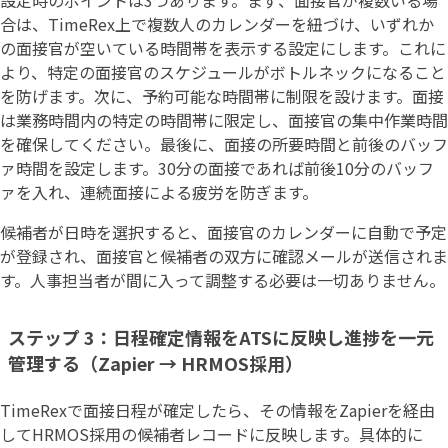
合は、TimeRex上で複数人のカレンダーを紐づけ、いずれか
の面接官が空いている時間帯を表示する設定にします。これに
より、特定の面接官のスケジュールがボトルネックになること
を防げます。次に、予約可能な時間帯に制限を設けます。面接
は業務時間内の特定の時間帯に限定し、面接官の集中作業時間
を確保してください。最後に、面接の所要時間と前後のバッフ
ァ時間を設定します。30分の面接であれば前後10分のバッフ
ァを入れ、連続面接による疲労を防ぎます。
候補者が日時を選択すると、面接官のカレンダーに自動で予定
が登録され、面接官と候補者の双方に確認メールが送信されま
す。人事担当者が間に入って調整する必要は一切ありません。
ステップ 3：日程確定情報をATSに反映し進捗を一元
管理する（Zapier → HRMOS採用）
TimeRexで面接日程が確定したら、その情報をZapierを経由
してHRMOS採用の候補者レコードに反映します。具体的に