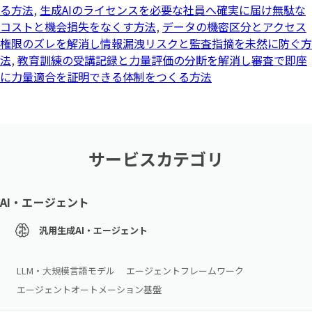
る方法
,
生成AIのライセンスを必要な社員へ確実に届け無駄な
コストと機会損失をなくす方法
,
データの機密区分とアクセス
権限のズレを解消し情報漏洩リスクと監査指摘を未然に防ぐ方
法
,
教育訓練の受講記録と力量評価の分断を解消し審査で即座
に力量適合を証明できる体制をつくる方法
サービスカテゴリ
AI・エージェント
汎用生成AI・エージェント
LLM・大規模言語モデル
エージェントフレームワーク
エージェントオートメーション基盤