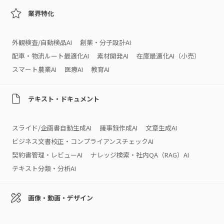
業界特化
外観検査/自動検品AI
創薬・分子設計AI
配車・物流ルート最適化AI
素材開発AI
在庫最適化AI（小売）
スマート農業AI
医療AI
教育AI
テキスト・ドキュメント
スライド/企画書自動生成AI
議事録作成AI
文章生成AI
ビジネス文書校正・コンプライアンスチェックAI
契約書管理・レビューAI
ナレッジ検索・社内QA（RAG）AI
テキスト分類・分析AI
画像・動画・デザイン