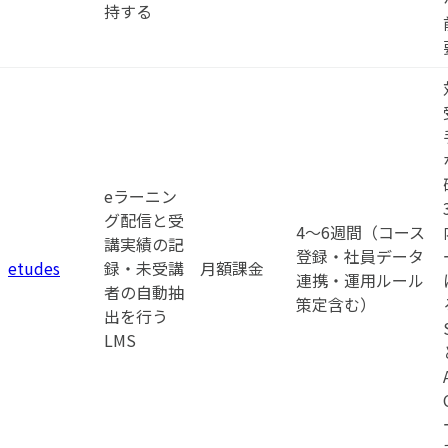
持する
eラーニン
グ配信と受
4〜6週間（コース
講実績の記
登録・社員データ
etudes
録・未受講
月額課金
連携・運用ルール
者の自動抽
策定含む）
出を行う
LMS