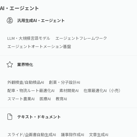
AI・エージェント
汎用生成AI・エージェント
LLM・大規模言語モデル
エージェントフレームワーク
エージェントオートメーション基盤
業界特化
外観検査/自動検品AI
創薬・分子設計AI
配車・物流ルート最適化AI
素材開発AI
在庫最適化AI（小売）
スマート農業AI
医療AI
教育AI
テキスト・ドキュメント
スライド/企画書自動生成AI
議事録作成AI
文章生成AI