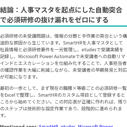
結論：人事マスタを起点にした自動突合
で必須研修の抜け漏れをゼロにする
必須研修の未受講問題は、情報の分散と手作業の突合という構
造的な原因から生じています。SmartHRを人事マスタとして
社員情報と必須研修要件を一元管理し、etudesで受講実績を
記録し、Microsoft Power Automateで未受講者への自動リマ
インドとエスカレーションを仕組み化することで、人事担当者
の確認作業を大幅に削減しながら、未受講者の早期発見と対応
が可能になります。
最初の一歩として、まず現在の職種×等級ごとの必須研修一覧
をExcelで整理し、SmartHRのカスタム項目として登録すると
ころから始めてください。この対応表が正確に作れれば、残り
のステップは技術的な設定作業であり、段階的に進められま
す。
Mentioned apps
:
SmartHR
,
etudes
,
Microsoft Power