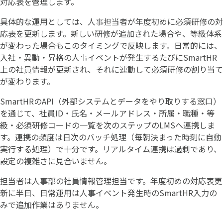
対応表を管理します。
具体的な運用としては、人事担当者が年度初めに必須研修の対
応表を更新します。新しい研修が追加された場合や、等級体系
が変わった場合もこのタイミングで反映します。日常的には、
入社・異動・昇格の人事イベントが発生するたびにSmartHR
上の社員情報が更新され、それに連動して必須研修の割り当て
が変わります。
SmartHRのAPI（外部システムとデータをやり取りする窓口）
を通じて、社員ID・氏名・メールアドレス・所属・職種・等
級・必須研修コードの一覧を次のステップのLMSへ連携しま
す。連携の頻度は日次のバッチ処理（毎朝決まった時刻に自動
実行する処理）で十分です。リアルタイム連携は過剰であり、
設定の複雑さに見合いません。
担当者は人事部の社員情報管理担当です。年度初めの対応表更
新に半日、日常運用は人事イベント発生時のSmartHR入力の
みで追加作業はありません。