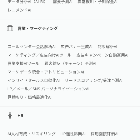
データ分析AI（AI‑BI）
需要予測AI
異常検知・予知保全AI
レコメンドAI
営業・マーケティング
コールセンター会話解析AI
広告バナー生成AI
商談解析AI
マーケティング／広告向けAIツール
広告キャンペーン自動運用AI
営業支援AIツール
顧客離反（チャーン）予測AI
マーケデータ統合・アトリビューションAI
インサイドセールス自動化AI
リードスコアリング/受注予測AI
LP／メール／SNS パーソナライゼーションAI
見積もり・価格最適化AI
HR
AI人材育成・リスキリング
HR適性診断AI
採用面接評価AI