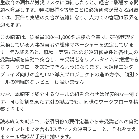
生教育の漏れが労災リスクに直結したりと、経営に影響する問
題へ発展します。特に職種や等級ごとに必須研修が異なる組織
では、要件と実績の突合が複雑になり、人力での管理は限界を
迎えます。
この記事は、従業員100〜1,000名規模の企業で、研修管理を
兼務している人事担当者や総務マネージャーを想定していま
す。読み終えると、職種・等級ごとの必須研修要件と各社員の
受講実績を自動で突合し、未受講者をリアルタイムに把握でき
るワークフローを設計できるようになります。大規模エンター
プライズ向けの全社LMS導入プロジェクトの進め方や、個別ツ
ールの網羅的なレビューは扱いません。
なお、本記事で紹介するツールの組み合わせは代表的な一例で
す。同じ役割を果たす別の製品でも、同様のワークフローを構
築できます。
読み終えた時点で、必須研修の要件定義から未受講者への自動
リマインドまでを含む3ステップの運用フローと、それを支え
るツール構成が手元に揃います。