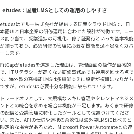
etudes：国産LMSとしての運用のしやすさ
etudesはアルー株式会社が提供する国産クラウドLMSで、日
本語UIと日本企業の研修運用に合わせた設計が特徴です。コー
ス割り当て、受講進捗の可視化、修了証発行といった基本機能
が揃っており、必須研修の管理に必要な機能を過不足なくカバ
ーします。
FitGapがetudesを選定した理由は、管理画面の操作が直感的
で、ITリテラシーが高くない研修事務局でも運用を回せる点で
す。海外製の高機能LMSは多機能ゆえに設定が複雑になりがち
ですが、etudesは必要十分な機能に絞られています。
トレードオフとして、大規模なスキル管理やタレントマネジメ
ントとの統合を求める場合は機能が不足します。あくまで研修
の配信と受講管理に特化したツールとして位置づけてくださ
い。また、APIの仕様や連携の柔軟性は海外製LMSに比べると
限定的な場合があるため、Microsoft Power Automateとの連
携ではCSVエクスポートを併用する運用も視野に入れます。