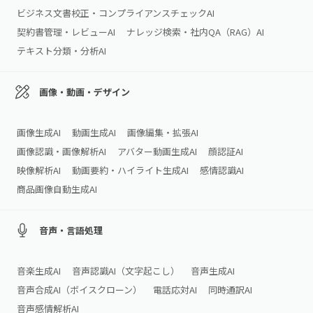
ビジネス文書校正・コンプライアンスチェックAI
契約書管理・レビューAI
ナレッジ検索・社内QA（RAG）AI
テキスト分類・分析AI
画像・動画・デザイン
画像生成AI
動画生成AI
画像編集・拡張AI
画像認識・画像解析AI
アバター動画生成AI
顔認証AI
映像解析AI
動画要約・ハイライト生成AI
感情認識AI
商品画像自動生成AI
音声・言語処理
音楽生成AI
音声認識AI（文字起こし）
音声生成AI
音声合成AI（ボイスクローン）
電話応対AI
同時通訳AI
音声感情解析AI