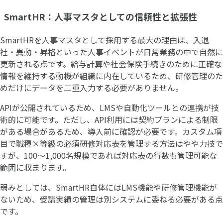
SmartHR：人事マスタとしての信頼性と拡張性
SmartHRを人事マスタとして採用する最大の理由は、入退
社・異動・昇格といった人事イベントが日常業務の中で自然に
更新される点です。給与計算や社会保険手続きのために正確な
情報を維持する動機が組織に内在しているため、研修管理のた
めだけにデータを二重入力する必要がありません。
APIが公開されているため、LMSや自動化ツールとの連携が技
術的に可能です。ただし、API利用には契約プランによる制限
がある場合があるため、導入前に確認が必要です。カスタム項
目で職種×等級の必須研修対応表を管理する方法はやや力技で
すが、100〜1,000名規模であれば対応表の行数も管理可能な
範囲に収まります。
弱みとしては、SmartHR自体にはLMS機能や研修管理機能が
ないため、受講実績の管理は別システムに委ねる必要がある点
です。