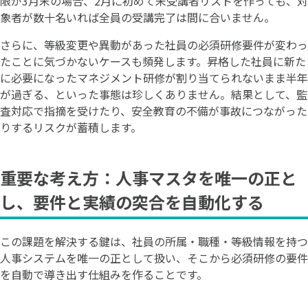
限が3月末の場合、2月に初めて未受講者リストを作っても、対
象者が数十名いれば全員の受講完了は間に合いません。
さらに、等級変更や異動があった社員の必須研修要件が変わっ
たことに気づかないケースも頻発します。昇格した社員に新た
に必要になったマネジメント研修が割り当てられないまま半年
が過ぎる、といった事態は珍しくありません。結果として、監
査対応で指摘を受けたり、安全教育の不備が事故につながった
りするリスクが蓄積します。
重要な考え方：人事マスタを唯一の正と
し、要件と実績の突合を自動化する
この課題を解決する鍵は、社員の所属・職種・等級情報を持つ
人事システムを唯一の正として扱い、そこから必須研修の要件
を自動で導き出す仕組みを作ることです。