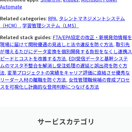
Automate
Related categories
:
RPA
,
タレントマネジメントシステム
（HCM）
,
学習管理システム（LMS）
Related stack guides
:
FTA/EPA協定の改正・新規発効情報を
現場に届けて関税優遇の見逃しと法令違反を防ぐ方法
,
取引先
が増えるたびにデータ変換を個別開発する負担をなくし連携ス
ピードとコストを改善する方法
,
EDI受信データと基幹システ
ムのマスタ不整合を解消し受注処理の遅延と誤出荷を防ぐ方
法
,
変革プロジェクトの実績をキャリア評価に直結させ優秀な
リーダー人材の離職を防ぐ方法
,
女性管理職候補の育成プロセ
スを可視化し計画的な登用判断につなげる方法
サービスカテゴリ