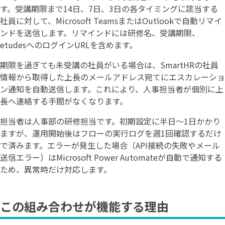
す。受講期限まで14日、7日、3日の各タイミングに該当する
社員に対して、Microsoft TeamsまたはOutlookで自動リマイ
ンドを送信します。リマインドには研修名、受講期限、
etudesへのログインURLを含めます。
期限を過ぎても未受講の社員がいる場合は、SmartHRの社員
情報から取得した上長のメールアドレス宛てにエスカレーショ
ン通知を自動送信します。これにより、人事担当者が個別に上
長へ連絡する手間がなくなります。
担当者は人事部の研修担当です。初期設定に半日〜1日かかり
ますが、運用開始後はフローの実行ログを週1回確認するだけ
で済みます。エラーが発生した場合（API接続の失敗やメール
送信エラー）はMicrosoft Power Automateが自動で通知する
ため、異常時だけ対応します。
この組み合わせが機能する理由