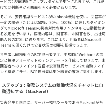
ービス2の管理画面にリアルタイムで集計されますが、これだ
けでは判断者が別画面を開く必要があります。
そこで、安否確認サービス2のWebhook機能を使い、回答率が
一定の閾値（たとえば50%、80%、100%）に達したタイミン
グでMicrosoft Teamsの災害対策専用チャンネルに自動投稿す
る設定を行います。投稿内容は、回答率、未回答者数、出社可
能人数の3項目に絞ります。これにより、判断者はMicrosoft
Teamsを開くだけで安否状況の概要を把握できます。
担当者は総務部門のBCP担当者です。平常時にWebhookの設
定と投稿フォーマットのテンプレートを作成しておきます。未
回答者へのリマインド送信は安否確認サービス2の自動リマイ
ンド機能に任せ、BCP担当者は集計結果の確認に集中します。
ステップ 2：業務システムの稼働状況をチャットに自
動通知する（Mackerel）
災害発生と同時に、サーバー監視ツールであるMackerelが各