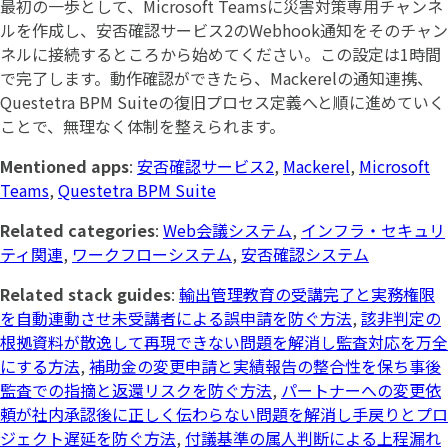
最初の一歩として、Microsoft Teamsに災害対策専用チャンネ
ルを作成し、安否確認サービス2のWebhook通知をそのチャン
ネルに接続するところから始めてください。この設定は1時間
で完了します。動作確認ができたら、Mackerelの通知連携、
Questetra BPM Suiteの復旧プロセス定義へと順に進めていく
ことで、無理なく体制を整えられます。
Mentioned apps
:
安否確認サービス2
,
Mackerel
,
Microsoft
Teams
,
Questetra BPM Suite
Related categories
:
Web会議システム
,
インフラ・セキュリ
ティ関連
,
ワークフローシステム
,
安否確認システム
Related stack guides
:
輸出管理教育の受講完了と実務権限
を自動連動させ未受講者による誤申請を防ぐ方法
,
該非判定の
根拠資料が散逸して再現できない問題を解消し監査対応を万全
にする方法
,
補助金の変更申請と実績報告の整合性を保ち事後
監査での指摘と返還リスクを防ぐ方法
,
パートナーへの変更依
頼が社内承認後に正しく伝わらない問題を解消し手戻りとプロ
ジェクト遅延を防ぐ方法
,
付議基準の属人判断による上程漏れ