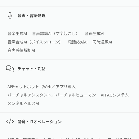
音声・言語処理
音楽生成AI
音声認識AI（文字起こし）
音声生成AI
音声合成AI（ボイスクローン）
電話応対AI
同時通訳AI
音声感情解析AI
チャット・対話
AIチャットボット（Web／アプリ導入
バーチャルアシスタント／バーチャルヒューマン
AI FAQシステム
メンタルヘルスAI
開発・ITオペレーション