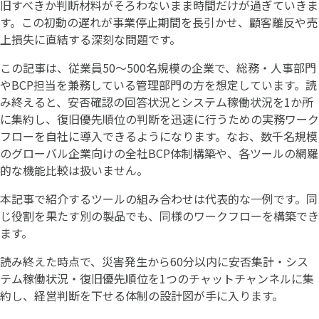
旧すべきか判断材料がそろわないまま時間だけが過ぎていきま
す。この初動の遅れが事業停止期間を長引かせ、顧客離反や売
上損失に直結する深刻な問題です。
この記事は、従業員50〜500名規模の企業で、総務・人事部門
やBCP担当を兼務している管理部門の方を想定しています。読
み終えると、安否確認の回答状況とシステム稼働状況を1か所
に集約し、復旧優先順位の判断を迅速に行うための実務ワーク
フローを自社に導入できるようになります。なお、数千名規模
のグローバル企業向けの全社BCP体制構築や、各ツールの網羅
的な機能比較は扱いません。
本記事で紹介するツールの組み合わせは代表的な一例です。同
じ役割を果たす別の製品でも、同様のワークフローを構築でき
ます。
読み終えた時点で、災害発生から60分以内に安否集計・シス
テム稼働状況・復旧優先順位を1つのチャットチャンネルに集
約し、経営判断を下せる体制の設計図が手に入ります。