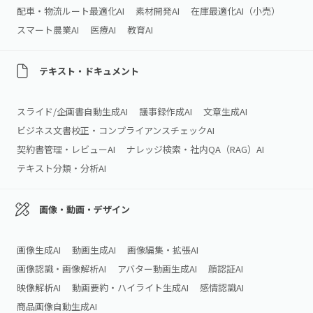
配車・物流ルート最適化AI
素材開発AI
在庫最適化AI（小売）
スマート農業AI
医療AI
教育AI
テキスト・ドキュメント
スライド/企画書自動生成AI
議事録作成AI
文章生成AI
ビジネス文書校正・コンプライアンスチェックAI
契約書管理・レビューAI
ナレッジ検索・社内QA（RAG）AI
テキスト分類・分析AI
画像・動画・デザイン
画像生成AI
動画生成AI
画像編集・拡張AI
画像認識・画像解析AI
アバター動画生成AI
顔認証AI
映像解析AI
動画要約・ハイライト生成AI
感情認識AI
商品画像自動生成AI