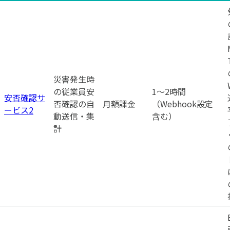
災害発生時
の従業員安
1〜2時間
安否確認サ
否確認の自
月額課金
（Webhook設定
ービス2
動送信・集
含む）
計