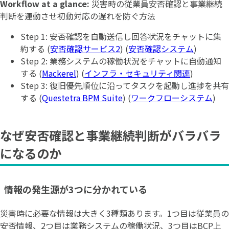
Workflow at a glance:
災害時の従業員安否確認と事業継続
判断を連動させ初動対応の遅れを防ぐ方法
Step 1: 安否確認を自動送信し回答状況をチャットに集
約する (
安否確認サービス2
) (
安否確認システム
)
Step 2: 業務システムの稼働状況をチャットに自動通知
する (
Mackerel
) (
インフラ・セキュリティ関連
)
Step 3: 復旧優先順位に沿ってタスクを起動し進捗を共有
する (
Questetra BPM Suite
) (
ワークフローシステム
)
なぜ安否確認と事業継続判断がバラバラ
になるのか
情報の発生源が3つに分かれている
災害時に必要な情報は大きく3種類あります。1つ目は従業員の
安否情報、2つ目は業務システムの稼働状況、3つ目はBCP上