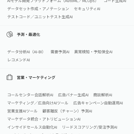
AIモデル開発プラットフォーム（AutoML／MLOps）
コード生成AI
データセット作成・アノテーション
セキュリティAI
テストコード／ユニットテスト生成AI
予測・最適化
データ分析AI（AI‑BI）
需要予測AI
異常検知・予知保全AI
レコメンドAI
営業・マーケティング
コールセンター会話解析AI
広告バナー生成AI
商談解析AI
マーケティング／広告向けAIツール
広告キャンペーン自動運用AI
営業支援AIツール
顧客離反（チャーン）予測AI
マーケデータ統合・アトリビューションAI
インサイドセールス自動化AI
リードスコアリング/受注予測AI