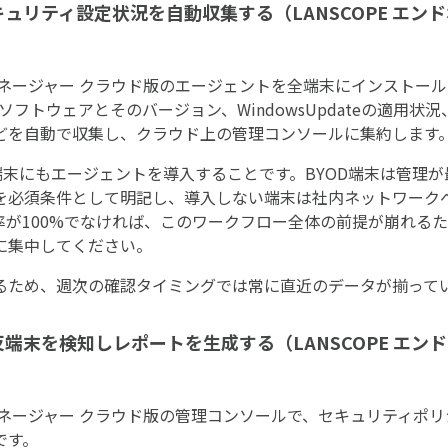
キュリティ設定状況を自動収集する（LANSCOPE エン
ントマネージャー クラウド版のエージェントを全端末にインストー
ソフトウェアとそのバージョン、WindowsUpdateの適用状
どを自動で収集し、クラウド上の管理コンソールに集約します
端末にもエージェントを導入することです。BYOD端末は管理
を必須条件として明記し、導入しない端末は社内ネットワーク
が100%でなければ、このワークフロー全体の前提が崩れるた
に集中してください。
るため、週次の確認タイミングでは常に直近のデータが揃って
反端末を検知しレポートを生成する（LANSCOPE エン
ントマネージャー クラウド版の管理コンソールで、セキュリティポ
です。