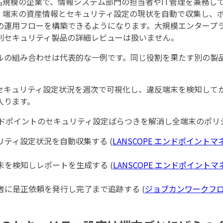
0名規模の企業で、情報システム部門の担当者やIT管理を兼務
、端末の資産情報とセキュリティ設定の現状を自動で収集し、
の運用フローを構築できるようになります。大規模エンタープ
別セキュリティ製品の詳細レビューは扱いません。
ルの組み合わせは代表的な一例です。同じ役割を果たす別の製
セキュリティ設定状況を週次で可視化し、違反端末を検知して
入ります。
ドポイントのセキュリティ設定ばらつきを解消し全端末のポリ
キュリティ設定状況を自動収集する (
LANSCOPE エンドポイント
反端末を検知しレポートを生成する (
LANSCOPE エンドポイント
利用者に是正依頼を発行し完了まで追跡する (
ジョブカンワークフ