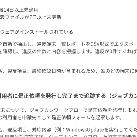
公開後14日以上未適用
義ファイルが7日以上未更新
ウェアがインストールされている
を自動で抽出し、違反端末一覧レポートをCSV形式でエクスポ
トを確認し、違反の件数と内容を把握します。違反が0件であれ
名、違反項目、最終確認日時が含まれるため、誰のどの端末に
の利用者に是正依頼を発行し完了まで追跡する（ジョブカ
末について、ジョブカンワークフローで是正依頼を発行します。
の利用者を申請先として是正依頼フォームを起票します。
、違反項目、対応内容（例：WindowsUpdateを実行して
。利用者は対応完了後、ジョブカンワークフロー上で完了報告を