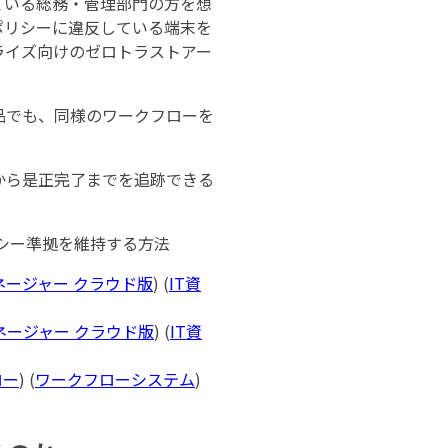
している総務・管理部門の方を想
ポリシーに違反している端末を
ライズ向けのゼロトラストアー
品でも、同様のワークフローを
から是正完了までを追跡できる
シー準拠を維持する方法
マネージャー クラウド版
) (
IT資
マネージャー クラウド版
) (
IT資
ロー
) (
ワークフローシステム
)