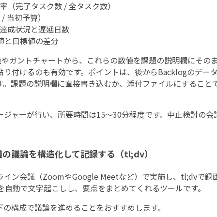
率（完了タスク数 / 全タスク数）
/ 当初予算）
達成状況と遅延日数
在値と目標値の差分
ン機能やガントチャートから、これらの数値を課題の説明欄にその
り付けるのも有効です。ポイントは、後からBacklogのデー
す。課題の説明欄に直接書き込むか、添付ファイルにすること
ージャーが行い、所要時間は15〜30分程度です。中止検討の
の議論を構造化して記録する（tl;dv）
ン会議（ZoomやGoogle Meetなど）で実施し、tl;dv
内容を自動で文字起こしし、要点をまとめてくれるツールです。
下の構成で議論を進めることをおすすめします。