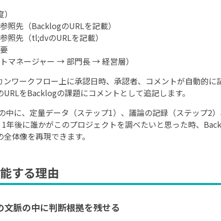
度）
照先（BacklogのURLを記載）
照先（tl;dvのURLを記載）
要
マネージャー → 部門長 → 経営層）
カンワークフロー上に承認日時、承認者、コメントが自動的に
RLをBacklogの課題にコメントとして追記します。
の課題の中に、定量データ（ステップ1）、議論の記録（ステップ2
1年後に誰かがこのプロジェクトを調べたいと思った時、Back
の全体像を再現できます。
能する理由
クトの文脈の中に判断根拠を残せる