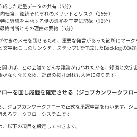
作成した定量データの共有（5分）
向転換、継続それぞれのメリットとリスク（15分）
特に継続を主張する側の論拠を丁寧に記録（10分）
最終判断とその理由の要約（5分）
タンプ付きのメモを残せるため、重要な発言があった箇所にマー
約と文字起こしのリンクを、ステップ1で作成したBacklogの
を開けば、どの会議でどんな議論が行われたかを、録画と文字
要がなくなるため、記録の抜け漏れも大幅に減ります。
認フローを回し履歴を確定させる（ジョブカンワークフロ
ら、ジョブカンワークフローで正式な承認申請を行います。ジ
行えるワークフローシステムです。
は、以下の項目を設定しておきます。