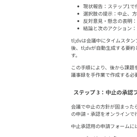
現状報告：ステップ1で
選択肢の提示：中止、方
反対意見・懸念の表明：
結論と次のアクション：
tl;dvは会議中にタイムス
後、tl;dvが自動生成する要
す。
この手順により、後から課題
議事録を手作業で作成する必
ステップ 3：中止の承
会議で中止の方針が固まった
の申請・承認をオンラインで
中止承認用の申請フォームに