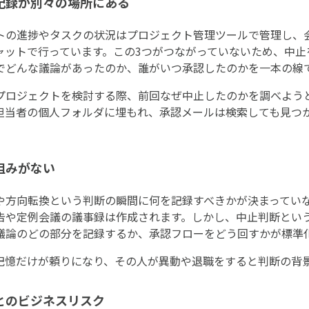
記録が別々の場所にある
トの進捗やタスクの状況はプロジェクト管理ツールで管理し、会
ャットで行っています。この3つがつながっていないため、中止
でどんな議論があったのか、誰がいつ承認したのかを一本の線
プロジェクトを検討する際、前回なぜ中止したのかを調べよう
担当者の個人フォルダに埋もれ、承認メールは検索しても見つ
組みがない
や方向転換という判断の瞬間に何を記録すべきかが決まってい
告や定例会議の議事録は作成されます。しかし、中止判断とい
議論のどの部分を記録するか、承認フローをどう回すかが標準
記憶だけが頼りになり、その人が異動や退職をすると判断の背
とのビジネスリスク