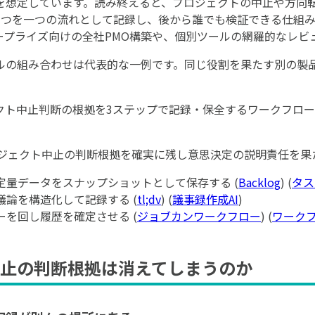
を想定しています。読み終えると、プロジェクトの中止や方向
3つを一つの流れとして記録し、後から誰でも検証できる仕組
ープライズ向けの全社PMO構築や、個別ツールの網羅的なレビ
ルの組み合わせは代表的な一例です。同じ役割を果たす別の製
クト中止判断の根拠を3ステップで記録・保全するワークフロ
ジェクト中止の判断根拠を確実に残し意思決定の説明責任を果
時点の定量データをスナップショットとして保存する (
Backlog
) (
タス
議の議論を構造化して記録する (
tl;dv
) (
議事録作成AI
)
フローを回し履歴を確定させる (
ジョブカンワークフロー
) (
ワーク
止の判断根拠は消えてしまうのか