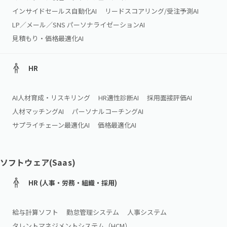
インサイドセールス自動化AI
リードスコアリング/受注予測AI
LP／メール／SNS パーソナライゼーションAI
見積もり・価格最適化AI
HR
AI人材育成・リスキリング
HR適性診断AI
採用面接評価AI
人材マッチングAI
パーソナルコーチングAI
サプライチェーン最適化AI
価格最適化AI
ソフトウェア(Saas)
HR (人事・労務・組織・採用)
給与計算ソフト
勤怠管理システム
人事システム
タレントマネジメントシステム（HCM）