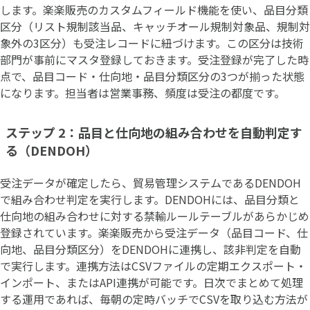
します。楽楽販売のカスタムフィールド機能を使い、品目分類
区分（リスト規制該当品、キャッチオール規制対象品、規制対
象外の3区分）も受注レコードに紐づけます。この区分は技術
部門が事前にマスタ登録しておきます。受注登録が完了した時
点で、品目コード・仕向地・品目分類区分の3つが揃った状態
になります。担当者は営業事務、頻度は受注の都度です。
ステップ 2：品目と仕向地の組み合わせを自動判定す
る（DENDOH）
受注データが確定したら、貿易管理システムであるDENDOH
で組み合わせ判定を実行します。DENDOHには、品目分類と
仕向地の組み合わせに対する禁輸ルールテーブルがあらかじめ
登録されています。楽楽販売から受注データ（品目コード、仕
向地、品目分類区分）をDENDOHに連携し、該非判定を自動
で実行します。連携方法はCSVファイルの定期エクスポート・
インポート、またはAPI連携が可能です。日次でまとめて処理
する運用であれば、毎朝の定時バッチでCSVを取り込む方法が