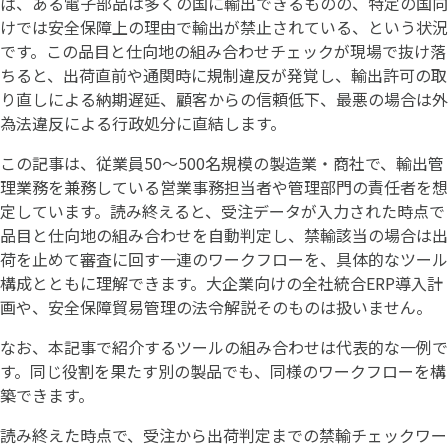
ば、ある電子部品は多くの国に輸出できるものの、特定の国向
けでは安全保障上の理由で輸出が禁止されている、という状況
です。この品目と仕向地の組み合わせチェックが現場で抜け落
ちると、出荷直前や通関時に規制違反が発覚し、輸出許可の取
り直しによる納期遅延、顧客からの信頼低下、最悪の場合は外
為法違反による行政処分に直結します。
この記事は、従業員50〜500名規模の製造業・商社で、輸出管
理業務を兼務している営業事務担当者や管理部門の責任者を想
定しています。読み終えると、受注データが入力された時点で
品目と仕向地の組み合わせを自動判定し、禁輸該当の場合は出
荷を止めて審査に回す一連のワークフローを、具体的なツール
構成とともに理解できます。大企業向けの全社統合ERP導入計
画や、安全保障貿易管理の法令解説そのものは扱いません。
なお、本記事で紹介するツールの組み合わせは代表的な一例で
す。同じ役割を果たす別の製品でも、同様のワークフローを構
築できます。
読み終えた時点で、受注から出荷判定までの禁輸チェックワー