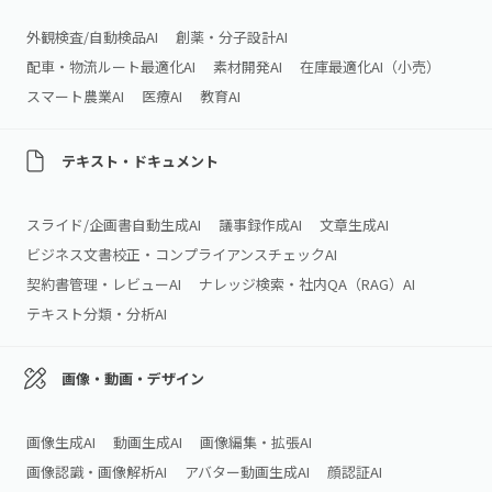
外観検査/自動検品AI
創薬・分子設計AI
配車・物流ルート最適化AI
素材開発AI
在庫最適化AI（小売）
スマート農業AI
医療AI
教育AI
テキスト・ドキュメント
スライド/企画書自動生成AI
議事録作成AI
文章生成AI
ビジネス文書校正・コンプライアンスチェックAI
契約書管理・レビューAI
ナレッジ検索・社内QA（RAG）AI
テキスト分類・分析AI
画像・動画・デザイン
画像生成AI
動画生成AI
画像編集・拡張AI
画像認識・画像解析AI
アバター動画生成AI
顔認証AI