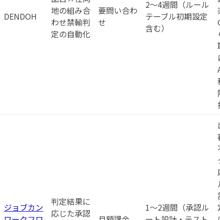
2〜4週間（ルール
地の組み合
要問い合わ
DENDOH
テーブル初期設定
わせ禁輸判
せ
含む）
定の自動化
判定結果に
ジョブカン
1〜2週間（承認ル
応じた承認
ワークフロ
月額課金
ート設計・テスト