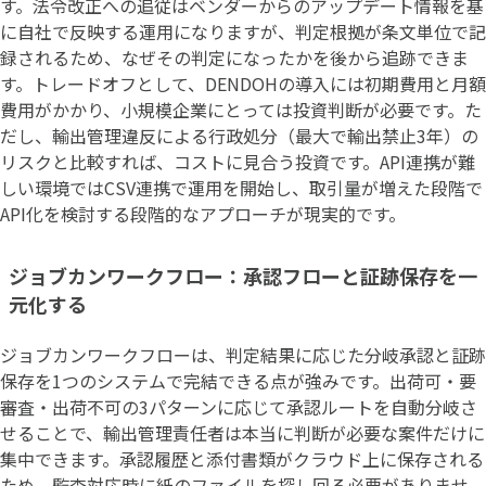
す。法令改正への追従はベンダーからのアップデート情報を基
に自社で反映する運用になりますが、判定根拠が条文単位で記
録されるため、なぜその判定になったかを後から追跡できま
す。トレードオフとして、DENDOHの導入には初期費用と月額
費用がかかり、小規模企業にとっては投資判断が必要です。た
だし、輸出管理違反による行政処分（最大で輸出禁止3年）の
リスクと比較すれば、コストに見合う投資です。API連携が難
しい環境ではCSV連携で運用を開始し、取引量が増えた段階で
API化を検討する段階的なアプローチが現実的です。
ジョブカンワークフロー：承認フローと証跡保存を一
元化する
ジョブカンワークフローは、判定結果に応じた分岐承認と証跡
保存を1つのシステムで完結できる点が強みです。出荷可・要
審査・出荷不可の3パターンに応じて承認ルートを自動分岐さ
せることで、輸出管理責任者は本当に判断が必要な案件だけに
集中できます。承認履歴と添付書類がクラウド上に保存される
ため、監査対応時に紙のファイルを探し回る必要がありませ