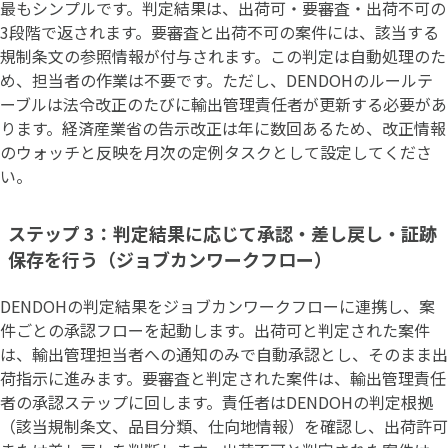
最もシンプルです。判定結果は、出荷可・要審査・出荷不可の
3段階で返されます。要審査と出荷不可の案件には、該当する
規制条文の参照情報が付与されます。この判定は自動処理のた
め、担当者の作業は不要です。ただし、DENDOHのルールテ
ーブルは法令改正のたびに輸出管理責任者が更新する必要があ
ります。経済産業省の告示改正は年に数回あるため、改正情報
のウォッチと反映を月次の定例タスクとして設定してくださ
い。
ステップ 3：判定結果に応じて承認・差し戻し・証跡
保存を行う（ジョブカンワークフロー）
DENDOHの判定結果をジョブカンワークフローに連携し、案
件ごとの承認フローを起動します。出荷可と判定された案件
は、輸出管理担当者への通知のみで自動承認とし、そのまま出
荷指示に進みます。要審査と判定された案件は、輸出管理責任
者の承認ステップに回します。責任者はDENDOHの判定根拠
（該当規制条文、品目分類、仕向地情報）を確認し、出荷許可