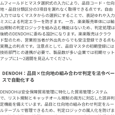
ムフィールドとマスタ選択式の入力により、品目コード・仕向
地・品目分類区分の3項目を漏れなく取得できる点です。自由
入力ではなくマスタからの選択にすることで、表記ゆれや入力
ミスによる判定エラーを防ぎます。一方、楽楽販売単体には輸
出規制の判定ロジックを組み込む機能はないため、判定処理は
後続のDENDOHに委ねる設計になります。楽楽販売はクラウ
ド型のため、営業担当者が外出先からでも受注登録できる点も
実務上の利点です。注意点として、品目マスタの初期登録には
技術部門との連携が必要で、製品数が多い企業では初期セット
アップに1〜2週間を見込んでください。
DENDOH：品目×仕向地の組み合わせ判定を法令ベー
スで自動化する
DENDOHは安全保障貿易管理に特化した貿易管理システム
で、リスト規制とキャッチオール規制の両方に対応した該非判
定機能を備えています。品目と仕向地の組み合わせ判定をルー
ルテーブルで管理できるため、判定ロジックの属人化を防げま