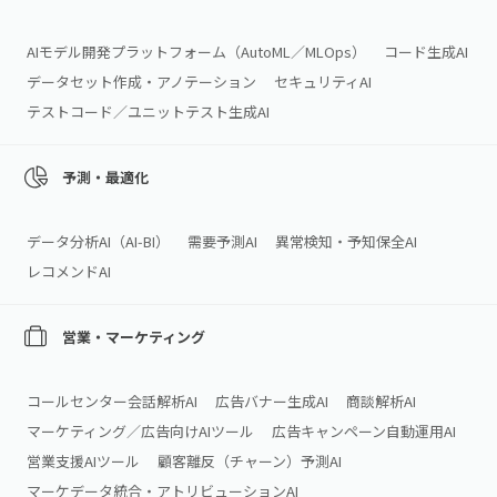
AIモデル開発プラットフォーム（AutoML／MLOps）
コード生成AI
データセット作成・アノテーション
セキュリティAI
テストコード／ユニットテスト生成AI
予測・最適化
データ分析AI（AI‑BI）
需要予測AI
異常検知・予知保全AI
レコメンドAI
営業・マーケティング
コールセンター会話解析AI
広告バナー生成AI
商談解析AI
マーケティング／広告向けAIツール
広告キャンペーン自動運用AI
営業支援AIツール
顧客離反（チャーン）予測AI
マーケデータ統合・アトリビューションAI