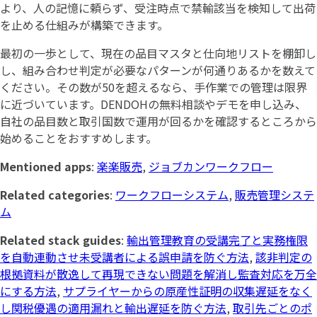
より、人の記憶に頼らず、受注時点で禁輸該当を検知して出荷
を止める仕組みが構築できます。
最初の一歩として、現在の品目マスタと仕向地リストを棚卸し
し、組み合わせ判定が必要なパターンが何通りあるかを数えて
ください。その数が50を超えるなら、手作業での管理は限界
に近づいています。DENDOHの無料相談やデモを申し込み、
自社の品目数と取引国数で運用が回るかを確認するところから
始めることをおすすめします。
Mentioned apps
:
楽楽販売
,
ジョブカンワークフロー
Related categories
:
ワークフローシステム
,
販売管理システ
ム
Related stack guides
:
輸出管理教育の受講完了と実務権限
を自動連動させ未受講者による誤申請を防ぐ方法
,
該非判定の
根拠資料が散逸して再現できない問題を解消し監査対応を万全
にする方法
,
サプライヤーからの原産性証明の収集遅延をなく
し関税優遇の適用漏れと輸出遅延を防ぐ方法
,
取引先ごとのポ