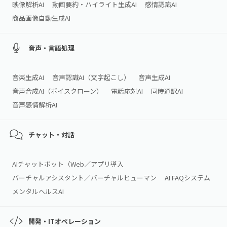
映像解析AI
動画要約・ハイライト生成AI
感情認識AI
商品画像自動生成AI
音声・言語処理
音楽生成AI
音声認識AI（文字起こし）
音声生成AI
音声合成AI（ボイスクローン）
電話応対AI
同時通訳AI
音声感情解析AI
チャット・対話
AIチャットボット（Web／アプリ導入
バーチャルアシスタント／バーチャルヒューマン
AI FAQシステム
メンタルヘルスAI
開発・ITオペレーション