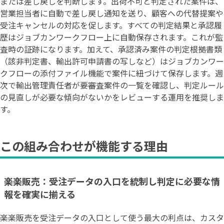
または差し戻しを判断します。出荷不可と判定された案件は、
営業担当者に自動で差し戻し通知を送り、顧客への代替提案や
受注キャンセルの対応を促します。すべての判定結果と承認履
歴はジョブカンワークフロー上に自動保存されます。これが監
査時の証跡になります。加えて、承認済み案件の判定根拠書類
（該非判定書、輸出許可申請書の写しなど）はジョブカンワー
クフローの添付ファイル機能で案件に紐づけて保存します。週
次で輸出管理責任者が要審査案件の一覧を確認し、判定ルール
の見直しが必要な傾向がないかをレビューする運用を推奨しま
す。
この組み合わせが機能する理由
楽楽販売：受注データの入口を統制し判定に必要な情
報を確実に揃える
楽楽販売を受注データの入口として使う最大の利点は、カスタ