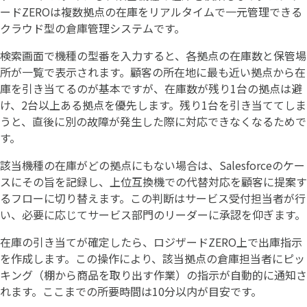
ードZEROは複数拠点の在庫をリアルタイムで一元管理できる
クラウド型の倉庫管理システムです。
検索画面で機種の型番を入力すると、各拠点の在庫数と保管場
所が一覧で表示されます。顧客の所在地に最も近い拠点から在
庫を引き当てるのが基本ですが、在庫数が残り1台の拠点は避
け、2台以上ある拠点を優先します。残り1台を引き当ててしま
うと、直後に別の故障が発生した際に対応できなくなるためで
す。
該当機種の在庫がどの拠点にもない場合は、Salesforceのケー
スにその旨を記録し、上位互換機での代替対応を顧客に提案す
るフローに切り替えます。この判断はサービス受付担当者が行
い、必要に応じてサービス部門のリーダーに承認を仰ぎます。
在庫の引き当てが確定したら、ロジザードZERO上で出庫指示
を作成します。この操作により、該当拠点の倉庫担当者にピッ
キング（棚から商品を取り出す作業）の指示が自動的に通知さ
れます。ここまでの所要時間は10分以内が目安です。