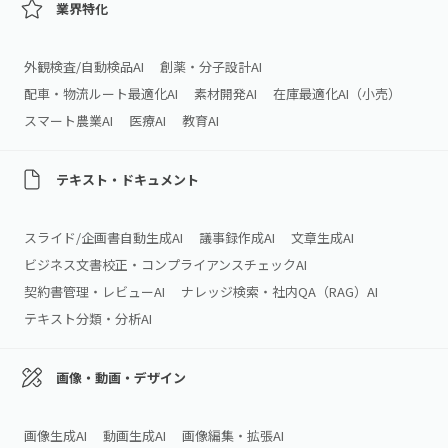
業界特化
外観検査/自動検品AI
創薬・分子設計AI
配車・物流ルート最適化AI
素材開発AI
在庫最適化AI（小売）
スマート農業AI
医療AI
教育AI
テキスト・ドキュメント
スライド/企画書自動生成AI
議事録作成AI
文章生成AI
ビジネス文書校正・コンプライアンスチェックAI
契約書管理・レビューAI
ナレッジ検索・社内QA（RAG）AI
テキスト分類・分析AI
画像・動画・デザイン
画像生成AI
動画生成AI
画像編集・拡張AI