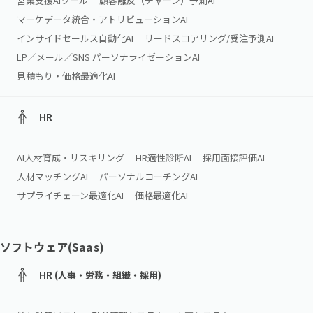
営業支援AIツール
顧客離反（チャーン）予測AI
マーケデータ統合・アトリビューションAI
インサイドセールス自動化AI
リードスコアリング/受注予測AI
LP／メール／SNS パーソナライゼーションAI
見積もり・価格最適化AI
HR
AI人材育成・リスキリング
HR適性診断AI
採用面接評価AI
人材マッチングAI
パーソナルコーチングAI
サプライチェーン最適化AI
価格最適化AI
ソフトウェア(Saas)
HR (人事・労務・組織・採用)