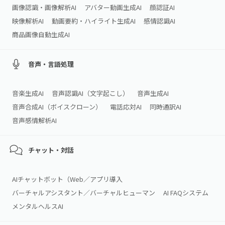
画像認識・画像解析AI
アバター動画生成AI
顔認証AI
映像解析AI
動画要約・ハイライト生成AI
感情認識AI
商品画像自動生成AI
音声・言語処理
音楽生成AI
音声認識AI（文字起こし）
音声生成AI
音声合成AI（ボイスクローン）
電話応対AI
同時通訳AI
音声感情解析AI
チャット・対話
AIチャットボット（Web／アプリ導入
バーチャルアシスタント／バーチャルヒューマン
AI FAQシステム
メンタルヘルスAI