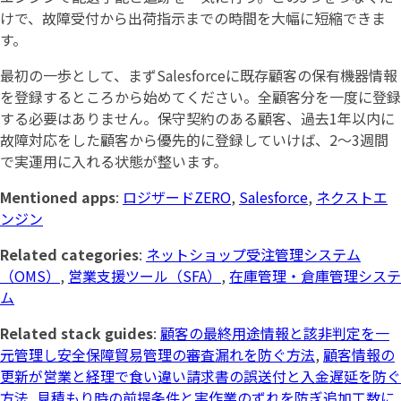
けで、故障受付から出荷指示までの時間を大幅に短縮できま
す。
最初の一歩として、まずSalesforceに既存顧客の保有機器情報
を登録するところから始めてください。全顧客分を一度に登録
する必要はありません。保守契約のある顧客、過去1年以内に
故障対応をした顧客から優先的に登録していけば、2〜3週間
で実運用に入れる状態が整います。
Mentioned apps
:
ロジザードZERO
,
Salesforce
,
ネクストエ
ンジン
Related categories
:
ネットショップ受注管理システム
（OMS）
,
営業支援ツール（SFA）
,
在庫管理・倉庫管理システ
ム
Related stack guides
:
顧客の最終用途情報と該非判定を一
元管理し安全保障貿易管理の審査漏れを防ぐ方法
,
顧客情報の
更新が営業と経理で食い違い請求書の誤送付と入金遅延を防ぐ
方法
,
見積もり時の前提条件と実作業のずれを防ぎ追加工数に