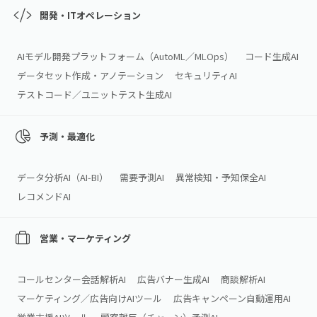
開発・ITオペレーション
AIモデル開発プラットフォーム（AutoML／MLOps）
コード生成AI
データセット作成・アノテーション
セキュリティAI
テストコード／ユニットテスト生成AI
予測・最適化
データ分析AI（AI‑BI）
需要予測AI
異常検知・予知保全AI
レコメンドAI
営業・マーケティング
コールセンター会話解析AI
広告バナー生成AI
商談解析AI
マーケティング／広告向けAIツール
広告キャンペーン自動運用AI