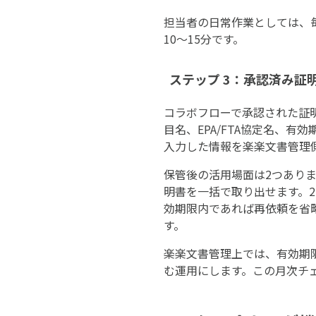
担当者の日常作業としては、
10〜15分です。
ステップ 3：承認済み
コラボフローで承認された証
目名、EPA/FTA協定名、
入力した情報を楽楽文書管理
保管後の活用場面は2つあり
明書を一括で取り出せます。
効期限内であれば再依頼を省
す。
楽楽文書管理上では、有効期
む運用にします。この月次チェ