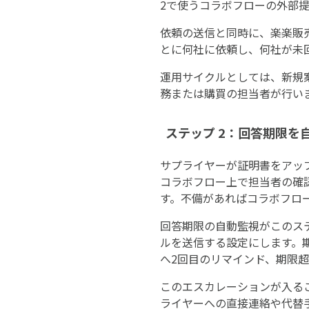
2で使うコラボフローの外部
依頼の送信と同時に、楽楽販
とに何社に依頼し、何社が未
運用サイクルとしては、新規案
務または購買の担当者が行い
ステップ 2：回答期限
サプライヤーが証明書をアッ
コラボフロー上で担当者の確
す。不備があればコラボフロ
回答期限の自動監視がこのス
ルを送信する設定にします。
へ2回目のリマインド、期限
このエスカレーションが入る
ライヤーへの直接連絡や代替