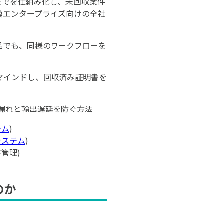
までを仕組み化し、未回収案件
模エンタープライズ向けの全社
品でも、同様のワークフローを
マインドし、回収済み証明書を
漏れと輸出遅延を防ぐ方法
テム
)
システム
)
管理)
のか