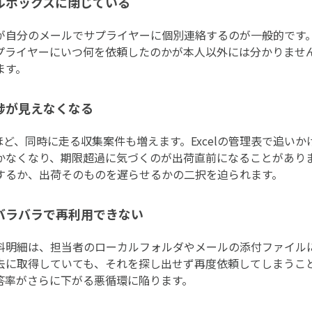
ルボックスに閉じている
が自分のメールでサプライヤーに個別連絡するのが一般的です
プライヤーにいつ何を依頼したのかが本人以外には分かりませ
ます。
捗が見えなくなる
るほど、同時に走る収集案件も増えます。Excelの管理表で追い
かなくなり、期限超過に気づくのが出荷直前になることがあり
するか、出荷そのものを遅らせるかの二択を迫られます。
バラバラで再利用できない
料明細は、担当者のローカルフォルダやメールの添付ファイル
去に取得していても、それを探し出せず再度依頼してしまうこ
答率がさらに下がる悪循環に陥ります。