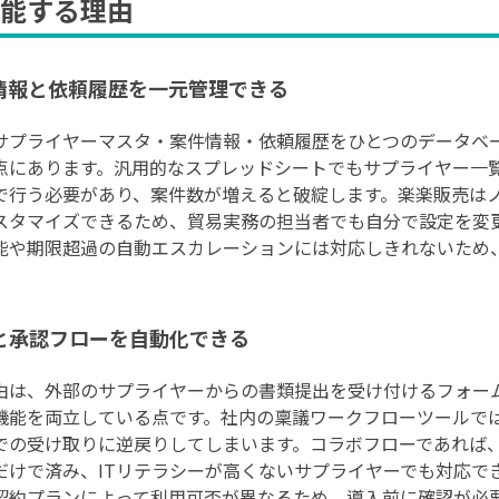
能する理由
情報と依頼履歴を一元管理できる
サプライヤーマスタ・案件情報・依頼履歴をひとつのデータベ
点にあります。汎用的なスプレッドシートでもサプライヤー一
で行う必要があり、案件数が増えると破綻します。楽楽販売は
スタマイズできるため、貿易実務の担当者でも自分で設定を変
能や期限超過の自動エスカレーションには対応しきれないため
と承認フローを自動化できる
由は、外部のサプライヤーからの書類提出を受け付けるフォー
機能を両立している点です。社内の稟議ワークフローツールで
での受け取りに逆戻りしてしまいます。コラボフローであれば
だけで済み、ITリテラシーが高くないサプライヤーでも対応で
契約プランによって利用可否が異なるため、導入前に確認が必