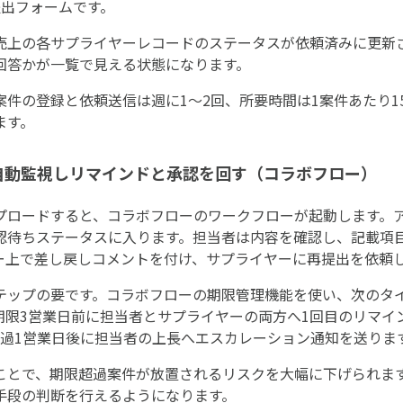
提出フォームです。
売上の各サプライヤーレコードのステータスが依頼済みに更新
回答かが一覧で見える状態になります。
件の登録と依頼送信は週に1〜2回、所要時間は1案件あたり1
ます。
を自動監視しリマインドと承認を回す（コラボフロー）
プロードすると、コラボフローのワークフローが起動します。
認待ちステータスに入ります。担当者は内容を確認し、記載項
ー上で差し戻しコメントを付け、サプライヤーに再提出を依頼
テップの要です。コラボフローの期限管理機能を使い、次のタ
期限3営業日前に担当者とサプライヤーの両方へ1回目のリマイ
超過1営業日後に担当者の上長へエスカレーション通知を送りま
ことで、期限超過案件が放置されるリスクを大幅に下げられま
手段の判断を行えるようになります。