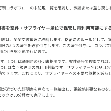
毎朝コラボフローの未処理一覧を確認し、承認または差し戻し
証明書を案件・サプライヤー単位で保管し再利用可能にす
明書は、楽楽文書管理に格納します。格納時のルールとして、
有効期限の5つの属性を必ず付与します。この属性付与は、コラボ
側に引き継ぐ形で行います。
ます。1つ目は通関時の証明書提出です。案件番号で検索すれば
2つ目は次回調達時の再利用判断です。サプライヤー名と品目名
略できます。これにより、サプライヤーへの不要な依頼を減ら
限が近づいた証明書を月次で一覧抽出し、更新が必要なものを
ックは30分程度で完了します。