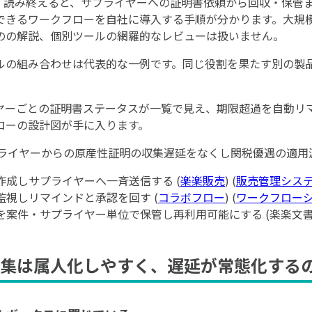
。読み終えると、サプライヤーへの証明書依頼から回収・保管
できるワークフローを自社に導入する手順が分かります。大規
のの解説、個別ツールの網羅的なレビューは扱いません。
ルの組み合わせは代表的な一例です。同じ役割を果たす別の製
ヤーごとの証明書ステータスが一覧で見え、期限超過を自動リ
ローの設計図が手に入ります。
ライヤーからの原産性証明の収集遅延をなくし関税優遇の適用
ムを作成しサプライヤーへ一斉送信する (
楽楽販売
) (
販売管理シス
自動監視しリマインドと承認を回す (
コラボフロー
) (
ワークフロー
証明書を案件・サプライヤー単位で保管し再利用可能にする (楽楽文書
集は属人化しやすく、遅延が常態化する