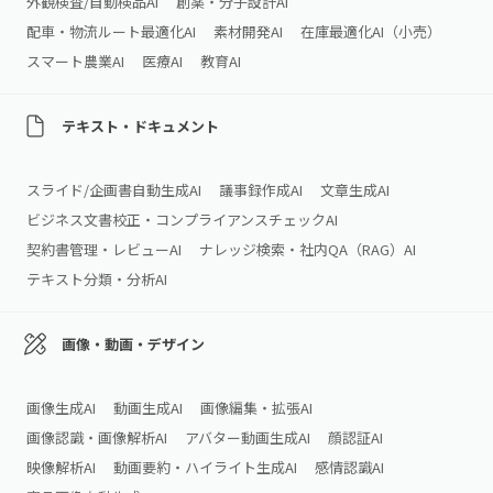
外観検査/自動検品AI
創薬・分子設計AI
配車・物流ルート最適化AI
素材開発AI
在庫最適化AI（小売）
スマート農業AI
医療AI
教育AI
テキスト・ドキュメント
スライド/企画書自動生成AI
議事録作成AI
文章生成AI
ビジネス文書校正・コンプライアンスチェックAI
契約書管理・レビューAI
ナレッジ検索・社内QA（RAG）AI
テキスト分類・分析AI
画像・動画・デザイン
画像生成AI
動画生成AI
画像編集・拡張AI
画像認識・画像解析AI
アバター動画生成AI
顔認証AI
映像解析AI
動画要約・ハイライト生成AI
感情認識AI