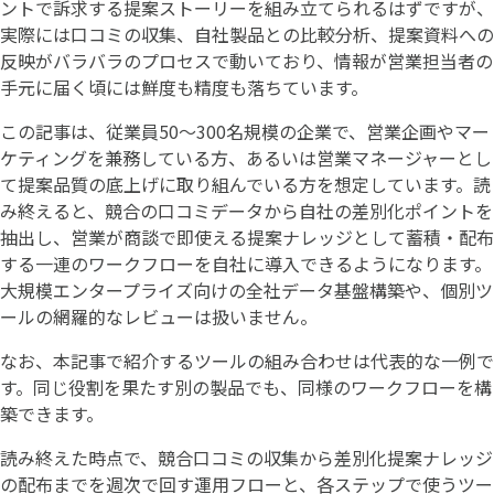
ントで訴求する提案ストーリーを組み立てられるはずですが、
実際には口コミの収集、自社製品との比較分析、提案資料への
反映がバラバラのプロセスで動いており、情報が営業担当者の
手元に届く頃には鮮度も精度も落ちています。
この記事は、従業員50〜300名規模の企業で、営業企画やマー
ケティングを兼務している方、あるいは営業マネージャーとし
て提案品質の底上げに取り組んでいる方を想定しています。読
み終えると、競合の口コミデータから自社の差別化ポイントを
抽出し、営業が商談で即使える提案ナレッジとして蓄積・配布
する一連のワークフローを自社に導入できるようになります。
大規模エンタープライズ向けの全社データ基盤構築や、個別ツ
ールの網羅的なレビューは扱いません。
なお、本記事で紹介するツールの組み合わせは代表的な一例で
す。同じ役割を果たす別の製品でも、同様のワークフローを構
築できます。
読み終えた時点で、競合口コミの収集から差別化提案ナレッジ
の配布までを週次で回す運用フローと、各ステップで使うツー