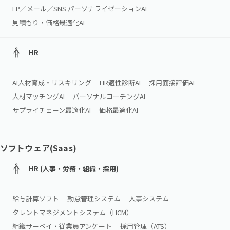
LP／メール／SNS パーソナライゼーションAI
見積もり・価格最適化AI
HR
AI人材育成・リスキリング
HR適性診断AI
採用面接評価AI
人材マッチングAI
パーソナルコーチングAI
サプライチェーン最適化AI
価格最適化AI
ソフトウェア(Saas)
HR (人事・労務・組織・採用)
給与計算ソフト
勤怠管理システム
人事システム
タレントマネジメントシステム（HCM）
組織サーベイ・従業員アンケート
採用管理（ATS）