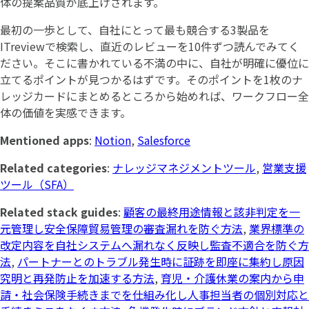
体の提案品質が底上げされます。
最初の一歩として、自社にとって最も競合する3製品を
ITreviewで検索し、直近のレビューを10件ずつ読んでみてく
ださい。そこに書かれている不満の中に、自社が明確に優位に
立てるポイントが見つかるはずです。そのポイントを1枚のナ
レッジカードにまとめるところから始めれば、ワークフロー全
体の価値を実感できます。
Mentioned apps
:
Notion
,
Salesforce
Related categories
:
ナレッジマネジメントツール
,
営業支援
ツール（SFA）
Related stack guides
:
顧客の最終用途情報と該非判定を一
元管理し安全保障貿易管理の審査漏れを防ぐ方法
,
業界標準の
改定内容を自社システムへ漏れなく反映し監査不適合を防ぐ方
法
,
パートナーとのトラブル発生時に証跡を即座に集約し原因
究明と再発防止を加速する方法
,
育児・介護休業の案内から申
請・社会保険手続きまでを仕組み化し人事担当者の個別対応と