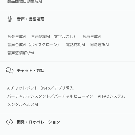
商品画像自動生成AI
音声・言語処理
音楽生成AI
音声認識AI（文字起こし）
音声生成AI
音声合成AI（ボイスクローン）
電話応対AI
同時通訳AI
音声感情解析AI
チャット・対話
AIチャットボット（Web／アプリ導入
バーチャルアシスタント／バーチャルヒューマン
AI FAQシステム
メンタルヘルスAI
開発・ITオペレーション