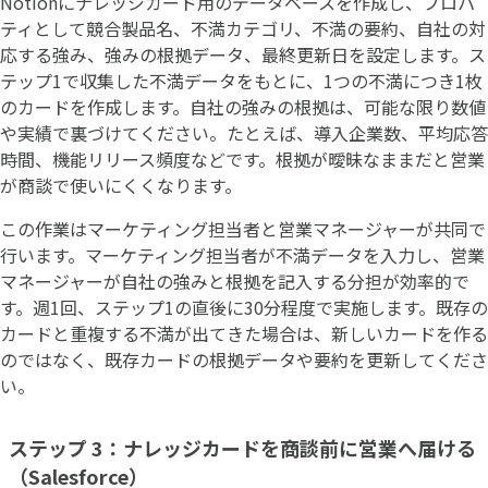
Notionにナレッジカード用のデータベースを作成し、プロパ
ティとして競合製品名、不満カテゴリ、不満の要約、自社の対
応する強み、強みの根拠データ、最終更新日を設定します。ス
テップ1で収集した不満データをもとに、1つの不満につき1枚
のカードを作成します。自社の強みの根拠は、可能な限り数値
や実績で裏づけてください。たとえば、導入企業数、平均応答
時間、機能リリース頻度などです。根拠が曖昧なままだと営業
が商談で使いにくくなります。
この作業はマーケティング担当者と営業マネージャーが共同で
行います。マーケティング担当者が不満データを入力し、営業
マネージャーが自社の強みと根拠を記入する分担が効率的で
す。週1回、ステップ1の直後に30分程度で実施します。既存の
カードと重複する不満が出てきた場合は、新しいカードを作る
のではなく、既存カードの根拠データや要約を更新してくださ
い。
ステップ 3：ナレッジカードを商談前に営業へ届ける
（Salesforce）