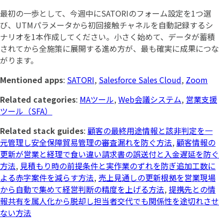
最初の一歩として、今週中にSATORIのフォーム設定を1つ選
び、UTMパラメータから初回接触チャネルを自動記録するシ
ナリオを1本作成してください。小さく始めて、データが蓄積
されてから全施策に展開する進め方が、最も確実に成果につな
がります。
Mentioned apps
:
SATORI
,
Salesforce Sales Cloud
,
Zoom
Related categories
:
MAツール
,
Web会議システム
,
営業支援
ツール（SFA）
Related stack guides
:
顧客の最終用途情報と該非判定を一
元管理し安全保障貿易管理の審査漏れを防ぐ方法
,
顧客情報の
更新が営業と経理で食い違い請求書の誤送付と入金遅延を防ぐ
方法
,
見積もり時の前提条件と実作業のずれを防ぎ追加工数に
よる赤字案件を減らす方法
,
売上見通しの更新根拠を営業現場
から自動で集めて経営判断の精度を上げる方法
,
提携先との情
報共有を属人化から脱却し担当者交代でも関係性を途切れさせ
ない方法