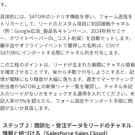
す。
具体的には、SATORIのシナリオ機能を使い、フォーム送信を
トリガーとして、リードのカスタム項目に初回接触チャネル
（例：Google広告_製品名キャンペーン、2024年秋セミナ
ー、ホワイトペーパーDL_コスト削減）を自動セットします。
展示会やオフラインイベントで獲得した名刺は、CSVで
SATORIにインポートする際にチャネル列を付与します。
この工程のポイントは、リードが生まれた瞬間にチャネル情報
を確定させることです。後から手動で付与しようとすると、記
憶が曖昧になり精度が大幅に落ちます。週次でマーケティング
担当者がSATORI上の新規リード一覧を確認し、チャネル未記
入のリードがないかをチェックする運用を入れてください。未
記入率が5%を超えたら、フォーム設定やインポート手順に問
題がないか見直します。
ステップ 2：商談化・受注データをリードのチャネル
情報と紐づける（Salesforce Sales Cloud）