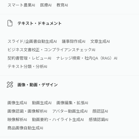
スマート農業AI
医療AI
教育AI
テキスト・ドキュメント
スライド/企画書自動生成AI
議事録作成AI
文章生成AI
ビジネス文書校正・コンプライアンスチェックAI
契約書管理・レビューAI
ナレッジ検索・社内QA（RAG）AI
テキスト分類・分析AI
画像・動画・デザイン
画像生成AI
動画生成AI
画像編集・拡張AI
画像認識・画像解析AI
アバター動画生成AI
顔認証AI
映像解析AI
動画要約・ハイライト生成AI
感情認識AI
商品画像自動生成AI