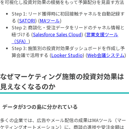
を可視化し投資対効果の根拠をもって予算配分を見直す方法
Step 1: リード獲得時に初回接触チャネルを自動記録す
る (
SATORI
) (
MAツール
)
Step 2: 商談化・受注データをリードのチャネル情報と
紐づける (
Salesforce Sales Cloud
) (
営業支援ツール
（SFA）
)
Step 3: 施策別の投資対効果ダッシュボードを作成し予
算会議で活用する (
Looker Studio
) (
Web会議システム
)
なぜマーケティング施策の投資対効果は
見えなくなるのか
データが3つの島に分かれている
多くの企業では、広告やメール配信の成果はMAツール（マー
ケティングオートメーション）に、商談の進捗や受注金額は