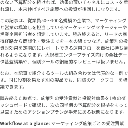
のない予算配分を続ければ、効果の薄いチャネルにコストを垂
れ流し、本来伸ばすべき施策への投資が後回しになります。
この記事は、従業員50〜300名規模の企業で、マーケティング
と営業の橋渡しを担当しているマーケティングマネージャーや
営業企画担当者を想定しています。読み終えると、リードの獲
得経路から商談化・受注までを一本の線でつなぎ、施策別の投
資対効果を定期的にレポートできる運用フローを自社に持ち帰
れるようになります。大規模エンタープライズ向けの全社デー
タ基盤構築や、個別ツールの網羅的なレビューは扱いません。
なお、本記事で紹介するツールの組み合わせは代表的な一例で
す。同じ役割を果たす別の製品でも、同様のワークフローを構
築できます。
読み終えた時点で、施策別の受注貢献と投資対効果を1枚のダ
ッシュボードで確認し、次の四半期の予算配分を根拠をもって
見直すためのアクションプランが手元にある状態になります。
Workflow at a glance:
マーケティング施策ごとの受注貢献