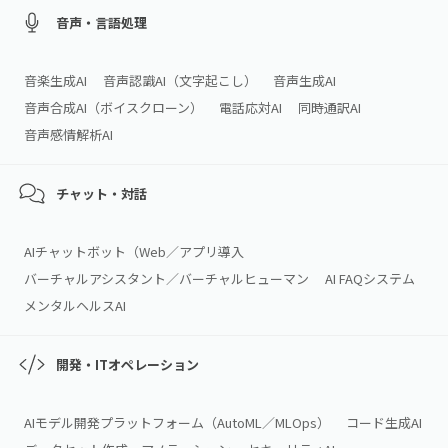
音声・言語処理
音楽生成AI
音声認識AI（文字起こし）
音声生成AI
音声合成AI（ボイスクローン）
電話応対AI
同時通訳AI
音声感情解析AI
チャット・対話
AIチャットボット（Web／アプリ導入
バーチャルアシスタント／バーチャルヒューマン
AI FAQシステム
メンタルヘルスAI
開発・ITオペレーション
AIモデル開発プラットフォーム（AutoML／MLOps）
コード生成AI