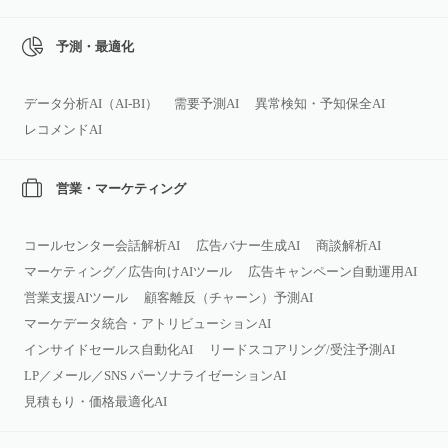
予測・最適化
データ分析AI（AI‑BI）
需要予測AI
異常検知・予知保全AI
レコメンドAI
営業・マーケティング
コールセンター会話解析AI
広告バナー生成AI
商談解析AI
マーケティング／広告向けAIツール
広告キャンペーン自動運用AI
営業支援AIツール
顧客離反（チャーン）予測AI
マーケデータ統合・アトリビューションAI
インサイドセールス自動化AI
リードスコアリング/受注予測AI
LP／メール／SNS パーソナライゼーションAI
見積もり・価格最適化AI