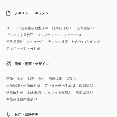
テキスト・ドキュメント
スライド/企画書自動生成AI
議事録作成AI
文章生成AI
ビジネス文書校正・コンプライアンスチェックAI
契約書管理・レビューAI
ナレッジ検索・社内QA（RAG）AI
テキスト分類・分析AI
画像・動画・デザイン
画像生成AI
動画生成AI
画像編集・拡張AI
画像認識・画像解析AI
アバター動画生成AI
顔認証AI
映像解析AI
動画要約・ハイライト生成AI
感情認識AI
商品画像自動生成AI
音声・言語処理