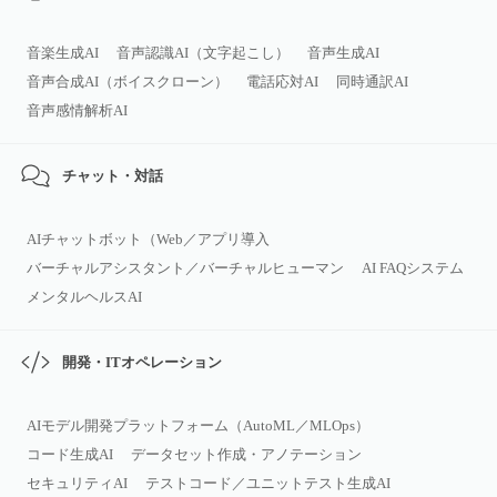
音楽生成AI
音声認識AI（文字起こし）
音声生成AI
音声合成AI（ボイスクローン）
電話応対AI
同時通訳AI
音声感情解析AI
チャット・対話
AIチャットボット（Web／アプリ導入
バーチャルアシスタント／バーチャルヒューマン
AI FAQシステム
メンタルヘルスAI
開発・ITオペレーション
AIモデル開発プラットフォーム（AutoML／MLOps）
コード生成AI
データセット作成・アノテーション
セキュリティAI
テストコード／ユニットテスト生成AI