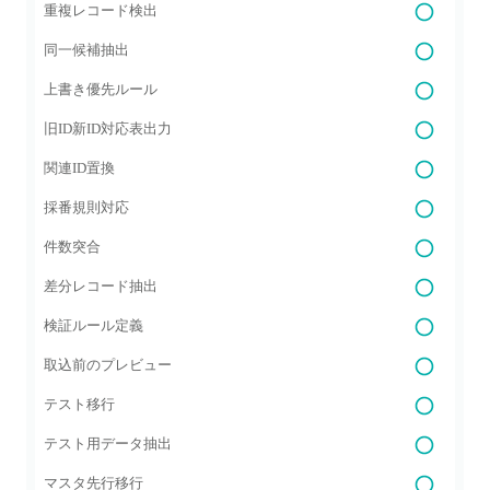
重複レコード検出
同一候補抽出
上書き優先ルール
旧ID新ID対応表出力
関連ID置換
採番規則対応
件数突合
差分レコード抽出
検証ルール定義
取込前のプレビュー
テスト移行
テスト用データ抽出
マスタ先行移行