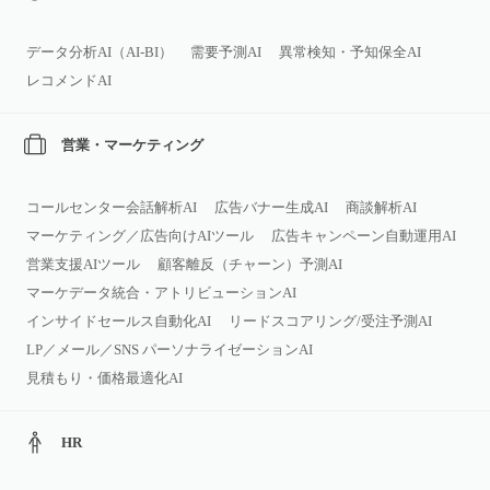
データ分析AI（AI‑BI）
需要予測AI
異常検知・予知保全AI
レコメンドAI
営業・マーケティング
コールセンター会話解析AI
広告バナー生成AI
商談解析AI
マーケティング／広告向けAIツール
広告キャンペーン自動運用AI
営業支援AIツール
顧客離反（チャーン）予測AI
マーケデータ統合・アトリビューションAI
インサイドセールス自動化AI
リードスコアリング/受注予測AI
LP／メール／SNS パーソナライゼーションAI
見積もり・価格最適化AI
HR