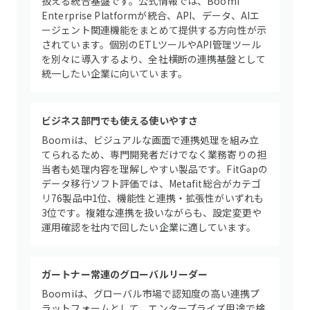
扱える統合基盤です。公式情報では、Boomi
Enterprise Platformが統合、API、データ、AIエ
ージェント関連機能をまとめて提供する方向性が示
されています。個別のETLツールやAPI管理ツール
を別々に導入するより、全社横断の連携基盤として
統一したい企業に向いています。
ビジネス部門でも使える使いやすさ
Boomiは、ビジュアルな画面で連携処理を組み立
てられるため、専門開発者だけでなく業務寄りの担
当者も処理内容を理解しやすい製品です。FitGapの
データ移行ソフト評価では、Metafit総合がカテゴ
リ76製品中1位、機能性と連携・拡張性がいずれも
3位です。複雑な連携を扱いながらも、設定変更や
運用確認を社内で回したい企業に適しています。
ガートナー常連のグローバルリーダー
Boomiは、グローバル市場で認知度の高い連携プ
ラットフォームとして、エンタープライズ用途で検