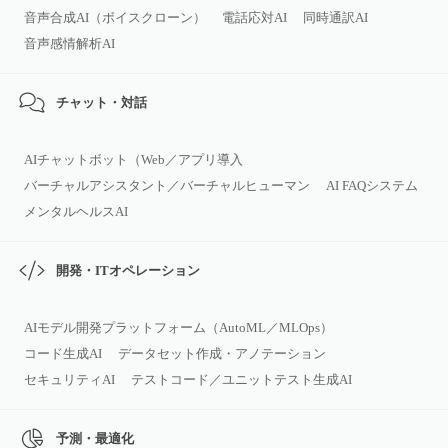
音声合成AI（ボイスクローン）
電話応対AI
同時通訳AI
音声感情解析AI
チャット・対話
AIチャットボット（Web／アプリ導入
バーチャルアシスタント／バーチャルヒューマン
AI FAQシステム
メンタルヘルスAI
開発・ITオペレーション
AIモデル開発プラットフォーム（AutoML／MLOps）
コード生成AI
データセット作成・アノテーション
セキュリティAI
テストコード／ユニットテスト生成AI
予測・最適化