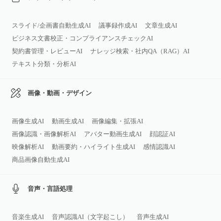
スライド/企画書自動生成AI
議事録作成AI
文章生成AI
ビジネス文書校正・コンプライアンスチェックAI
契約書管理・レビューAI
ナレッジ検索・社内QA（RAG）AI
テキスト分類・分析AI
画像・動画・デザイン
画像生成AI
動画生成AI
画像編集・拡張AI
画像認識・画像解析AI
アバター動画生成AI
顔認証AI
映像解析AI
動画要約・ハイライト生成AI
感情認識AI
商品画像自動生成AI
音声・言語処理
音楽生成AI
音声認識AI（文字起こし）
音声生成AI