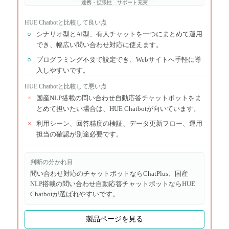
連携・拡張性
サポート充実
HUE Chatbot
と比較して良い点
○
シナリオ型とAI型、有人チャットを一つにまとめて運用
でき、幅広い問い合わせ対応に使えます。
○
プログラミング不要で設定でき、Webサイトへ手軽に導
入しやすいです。
HUE Chatbot
と比較して悪い点
×
国産NLP搭載の問い合わせ自動応答チャットボットをま
とめて担いたい場合は、HUE Chatbotが向いています。
×
利用シーン、回答精度の検証、データ更新フロー、運用
担当の確認が別途必要です。
判断の分かれ目
問い合わせ対応のチャットボットならChatPlus、国産
NLP搭載の問い合わせ自動応答チャットボットならHUE
Chatbotが選ばれやすいです。
製品ページを見る