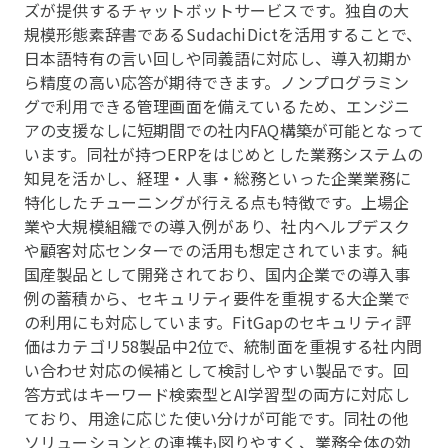
ズが提供するチャットボットサービスです。独自の大
規模形態素辞書であるSudachiDictを活用することで、
日本語特有の言い回しや同義語に対応し、導入初期か
ら精度の高い応答が期待できます。ノンプログラミン
グで利用できる管理画面を備えているため、エンジニ
アの支援なしに短期間での社内FAQ構築が可能となって
います。同社が持つERPをはじめとした業務システムの
知見を活かし、経理・人事・総務といった企業業務に
特化したチューニングが行える点も特徴です。上場企
業や大規模組織での導入例があり、社内ヘルプデスク
や顧客対応センターでの活用も想定されています。純
国産製品として開発されており、国内企業での導入事
例の蓄積から、セキュリティ要件を重視する大企業で
の利用にも対応しています。FitGapのセキュリティ評
価はカテゴリ58製品中2位で、統制面を重視する社内問
い合わせ対応の候補として検討しやすい製品です。回
答方式はキーワード検索型とAI学習型の両方に対応し
ており、用途に応じた使い分けが可能です。同社の他
ソリューションとの連携も図りやすく、業務全体の効