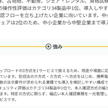
券、古物商、不動産、シェア・レンタル、資格試
apの操作性評価はカテゴリ34製品中1位、導入しや
確認フローを立ち上げたい企業に向いています。中
業シェアは2位のため、中小企業から中堅企業まで導
強み
アップロードの3方式を1サービスで扱えるため、用途や場面に
ています。犯収法のホ方式・カ方式・ヘ方式をはじめ、携帯
数の法令要件が求められる業種でも導入を検討しやすい構成です。
セキュリティ評価はカテゴリ34製品中1位で、本人確認方式の
ます。特定の方式に限らず、幅広い本人確認業務を一元管理し
ビスです。