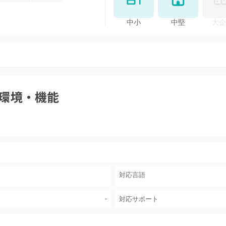
中小
中堅
大企
環境・機能
対応言語
-
対応サポート