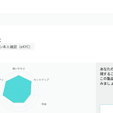
C
ン本人確認（eKYC）
あなた
使いやすさ
視する
この製
ティ
セットアップ
みまし
料金