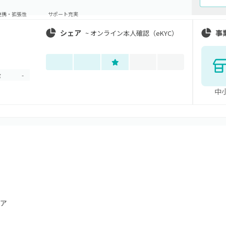
連携・拡張性
サポート充実
シェア
事
~
オンライン本人確認（eKYC）
金
-
中
ア