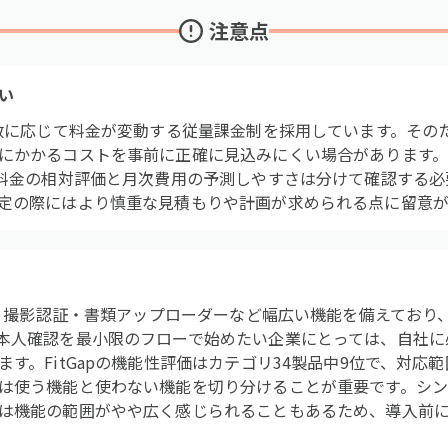
注意点
い
件数に応じて料金が変動する従量課金制を採用しています。その
にかかるコストを事前に正確に見込みにくい場合があります。Fi
、料金の相対評価と月次費用の予測しやすさは分けて確認する
定の際にはより慎重な見積もりや計画が求められる点に留意が
証・撮影認証・書類アップローダーなど幅広い機能を備えており
本人確認を最小限のフローで始めたい企業にとっては、自社に
す。FitGapの機能性評価はカテゴリ34製品中9位で、対応
は使う機能と使わない機能を切り分けることが重要です。シ
は機能の範囲がやや広く感じられることもあるため、導入前