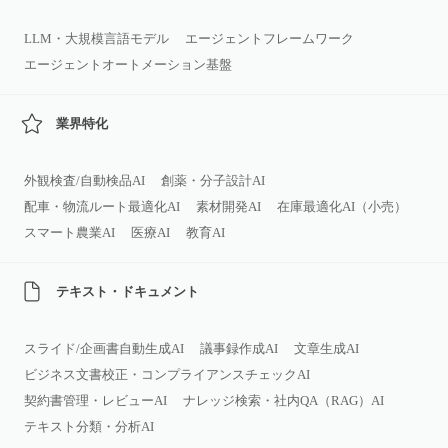
LLM・大規模言語モデル
エージェントフレームワーク
エージェントオートメーション基盤
業界特化
外観検査/自動検品AI
創薬・分子設計AI
配車・物流ルート最適化AI
素材開発AI
在庫最適化AI（小売）
スマート農業AI
医療AI
教育AI
テキスト・ドキュメント
スライド/企画書自動生成AI
議事録作成AI
文章生成AI
ビジネス文書校正・コンプライアンスチェックAI
契約書管理・レビューAI
ナレッジ検索・社内QA（RAG）AI
テキスト分類・分析AI