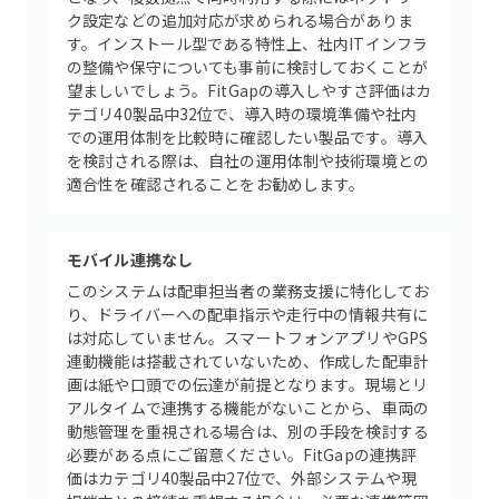
ク設定などの追加対応が求められる場合がありま
す。インストール型である特性上、社内ITインフラ
の整備や保守についても事前に検討しておくことが
望ましいでしょう。FitGapの導入しやすさ評価はカ
テゴリ40製品中32位で、導入時の環境準備や社内
での運用体制を比較時に確認したい製品です。導入
を検討される際は、自社の運用体制や技術環境との
適合性を確認されることをお勧めします。
モバイル連携なし
このシステムは配車担当者の業務支援に特化してお
り、ドライバーへの配車指示や走行中の情報共有に
は対応していません。スマートフォンアプリやGPS
連動機能は搭載されていないため、作成した配車計
画は紙や口頭での伝達が前提となります。現場とリ
アルタイムで連携する機能がないことから、車両の
動態管理を重視される場合は、別の手段を検討する
必要がある点にご留意ください。FitGapの連携評
価はカテゴリ40製品中27位で、外部システムや現