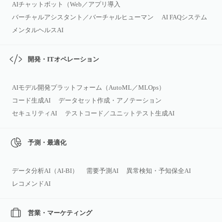
AIチャットボット（Web／アプリ導入
バーチャルアシスタント／バーチャルヒューマン
AI FAQシステム
メンタルヘルスAI
開発・ITオペレーション
AIモデル開発プラットフォーム（AutoML／MLOps）
コード生成AI
データセット作成・アノテーション
セキュリティAI
テストコード／ユニットテスト生成AI
予測・最適化
データ分析AI（AI‑BI）
需要予測AI
異常検知・予知保全AI
レコメンドAI
営業・マーケティング