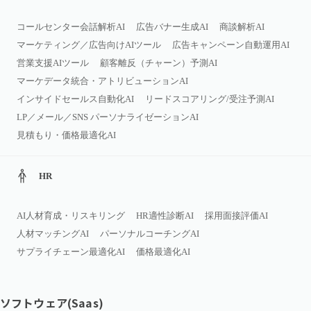
コールセンター会話解析AI
広告バナー生成AI
商談解析AI
マーケティング／広告向けAIツール
広告キャンペーン自動運用AI
営業支援AIツール
顧客離反（チャーン）予測AI
マーケデータ統合・アトリビューションAI
インサイドセールス自動化AI
リードスコアリング/受注予測AI
LP／メール／SNS パーソナライゼーションAI
見積もり・価格最適化AI
HR
AI人材育成・リスキリング
HR適性診断AI
採用面接評価AI
人材マッチングAI
パーソナルコーチングAI
サプライチェーン最適化AI
価格最適化AI
ソフトウェア(Saas)