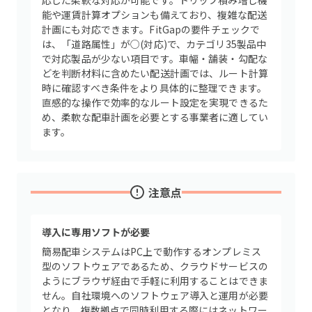
応じた柔軟な対応が可能です。トリップ積み増し機
能や運賃計算オプションも備えており、複雑な配送
計画にも対応できます。FitGapの要件チェックで
は、「道路属性」が○(対応)で、カテゴリ35製品中
で対応製品が少ない項目です。車幅・舗装・勾配な
どを判断材料に含めたい配送計画では、ルート計算
時に確認すべき条件をより具体的に整理できます。
直感的な操作で効率的なルート設定を実現できるた
め、柔軟な配車計画を必要とする事業者に適してい
ます。
注意点
導入に専用ソフトが必要
簡易配車システムはPC上で動作するオンプレミス
型のソフトウェアであるため、クラウドサービスの
ようにブラウザ経由で手軽に利用することはできま
せん。自社環境へのソフトウェア導入と運用が必要
となり、複数拠点で同時利用する際にはネットワー