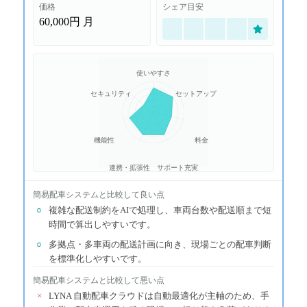
価格
シェア目安
60,000円
月
使いやすさ
セキュリティ
セットアップ
機能性
料金
連携・拡張性
サポート充実
簡易配車システム
と比較して良い点
○
複雑な配送制約をAIで処理し、車両台数や配送順まで短
時間で算出しやすいです。
○
多拠点・多車両の配送計画に向き、現場ごとの配車判断
を標準化しやすいです。
簡易配車システム
と比較して悪い点
×
LYNA 自動配車クラウドは自動最適化が主軸のため、手