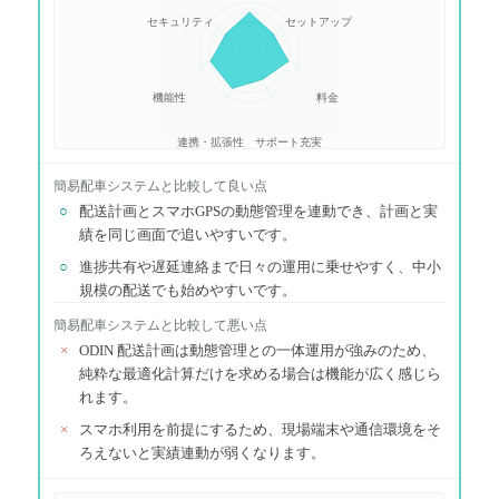
セキュリティ
セットアップ
機能性
料金
連携・拡張性
サポート充実
簡易配車システム
と比較して良い点
○
配送計画とスマホGPSの動態管理を連動でき、計画と実
績を同じ画面で追いやすいです。
○
進捗共有や遅延連絡まで日々の運用に乗せやすく、中小
規模の配送でも始めやすいです。
簡易配車システム
と比較して悪い点
×
ODIN 配送計画は動態管理との一体運用が強みのため、
純粋な最適化計算だけを求める場合は機能が広く感じら
れます。
×
スマホ利用を前提にするため、現場端末や通信環境をそ
ろえないと実績連動が弱くなります。