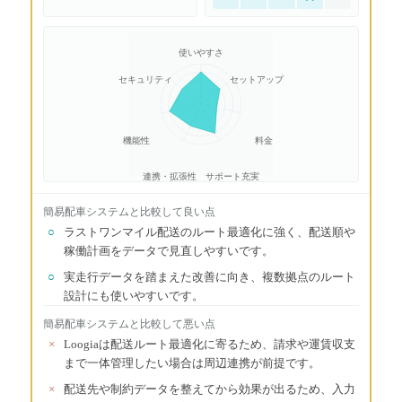
使いやすさ
セキュリティ
セットアップ
機能性
料金
連携・拡張性
サポート充実
簡易配車システム
と比較して良い点
○
ラストワンマイル配送のルート最適化に強く、配送順や
稼働計画をデータで見直しやすいです。
○
実走行データを踏まえた改善に向き、複数拠点のルート
設計にも使いやすいです。
簡易配車システム
と比較して悪い点
×
Loogiaは配送ルート最適化に寄るため、請求や運賃収支
まで一体管理したい場合は周辺連携が前提です。
×
配送先や制約データを整えてから効果が出るため、入力