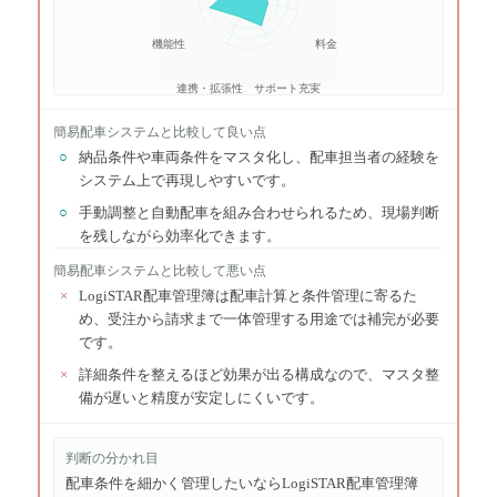
機能性
料金
連携・拡張性
サポート充実
簡易配車システム
と比較して良い点
○
納品条件や車両条件をマスタ化し、配車担当者の経験を
システム上で再現しやすいです。
○
手動調整と自動配車を組み合わせられるため、現場判断
を残しながら効率化できます。
簡易配車システム
と比較して悪い点
×
LogiSTAR配車管理簿は配車計算と条件管理に寄るた
め、受注から請求まで一体管理する用途では補完が必要
です。
×
詳細条件を整えるほど効果が出る構成なので、マスタ整
備が遅いと精度が安定しにくいです。
判断の分かれ目
配車条件を細かく管理したいならLogiSTAR配車管理簿