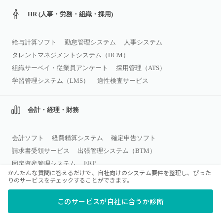
HR (人事・労務・組織・採用)
給与計算ソフト
勤怠管理システム
人事システム
タレントマネジメントシステム（HCM）
組織サーベイ・従業員アンケート
採用管理（ATS）
学習管理システム（LMS）
適性検査サービス
会計・経理・財務
会計ソフト
経費精算システム
確定申告ソフト
請求書受領サービス
出張管理システム（BTM）
ERP
固定資産管理システム
かんたんな質問に答えるだけで、自社向けのシステム要件を整理し、ぴった
りのサービスをチェックすることができます。
営業・マーケティング
このサービスが自社に合うか診断
CRMツール
名刺管理ソフト
営業支援ツール（SFA）