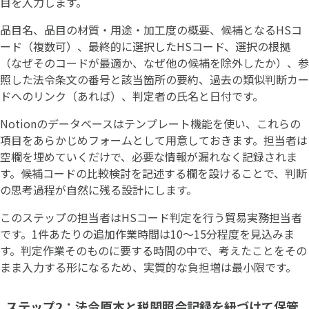
目を入力します。
品目名、品目の材質・用途・加工度の概要、候補となるHSコ
ード（複数可）、最終的に選択したHSコード、選択の根拠
（なぜそのコードが最適か、なぜ他の候補を除外したか）、参
照した法令条文の番号と該当箇所の要約、過去の類似判断カー
ドへのリンク（あれば）、判定者の氏名と日付です。
Notionのデータベースはテンプレート機能を使い、これらの
項目をあらかじめフォームとして用意しておきます。担当者は
空欄を埋めていくだけで、必要な情報が漏れなく記録されま
す。候補コードの比較検討を記述する欄を設けることで、判断
の思考過程が自然に残る設計にします。
このステップの担当者はHSコード判定を行う貿易実務担当者
です。1件あたりの追加作業時間は10〜15分程度を見込みま
す。判定作業そのものに要する時間の中で、考えたことをその
まま入力する形になるため、実質的な負担増は最小限です。
ステップ2：法令原本と税関照会記録を紐づけて保管