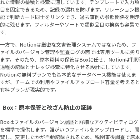
れた情報の蓄積と検索に適しています。テンプレートで入力項
目を固定できるため、記録の漏れを防げます。リレーション機
能で判断カード同士をリンクでき、過去事例の参照関係を明示
的に残せます。フィルターやソートで類似品目の検索も容易で
す。
一方で、Notionは厳密な文書管理システムではないため、フ
ァイルのバージョン管理や監査ログの面では専用ツールに劣り
ます。そのため、原本資料の保管はBoxに任せ、Notionは判断
過程の記録とナレッジ検索に特化させる設計にしています。
Notionの無料プランでも基本的なデータベース機能は使えま
すが、チームでの利用やファイルアップロード容量を考えると
有料プランが現実的です。
Box：原本保管と改ざん防止の証跡
Boxはファイルのバージョン履歴と詳細なアクティビティログ
を標準で提供します。誰がいつファイルをアップロードし、閲
覧し、変更したかが自動記録されるため、税関事後調査で原本