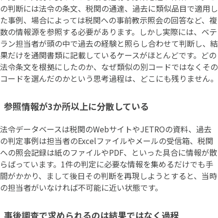
の判断には法令の条文、税関の通達、過去に類似品目で適用し
た事例、場合によっては税関への事前教示照会の回答など、複
数の情報源を参照する必要があります。しかし実際には、ベテ
ラン担当者が頭の中で過去の経験と照らし合わせて判断し、結
果だけを通関書類に記載しているケースがほとんどです。どの
法令条文を根拠にしたのか、なぜ類似の別コードではなくその
コードを選んだのかという思考過程は、どこにも残りません。
参照情報が3か所以上に分散している
法令データベースは税関のWebサイトやJETROの資料、過去
の判定事例は担当者のExcelファイルやメールの受信箱、税関
への照会記録は紙のファイルやPDF、といった具合に情報が散
らばっています。1件の判定に必要な情報を集めるだけでも手
間がかかり、まして後日その判断を再現しようとすると、当時
の担当者がいなければ不可能に近い状態です。
事後調査で求められるのは結果ではなく過程