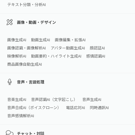
テキスト分類・分析AI
画像・動画・デザイン
画像生成AI
動画生成AI
画像編集・拡張AI
画像認識・画像解析AI
アバター動画生成AI
顔認証AI
映像解析AI
動画要約・ハイライト生成AI
感情認識AI
商品画像自動生成AI
音声・言語処理
音楽生成AI
音声認識AI（文字起こし）
音声生成AI
音声合成AI（ボイスクローン）
電話応対AI
同時通訳AI
音声感情解析AI
チャット・対話