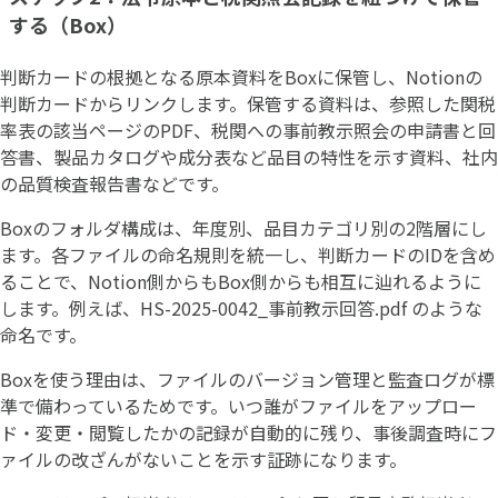
する（Box）
判断カードの根拠となる原本資料をBoxに保管し、Notionの
判断カードからリンクします。保管する資料は、参照した関税
率表の該当ページのPDF、税関への事前教示照会の申請書と回
答書、製品カタログや成分表など品目の特性を示す資料、社内
の品質検査報告書などです。
Boxのフォルダ構成は、年度別、品目カテゴリ別の2階層にし
ます。各ファイルの命名規則を統一し、判断カードのIDを含め
ることで、Notion側からもBox側からも相互に辿れるように
します。例えば、HS-2025-0042_事前教示回答.pdf のような
命名です。
Boxを使う理由は、ファイルのバージョン管理と監査ログが標
準で備わっているためです。いつ誰がファイルをアップロー
ド・変更・閲覧したかの記録が自動的に残り、事後調査時にフ
ァイルの改ざんがないことを示す証跡になります。