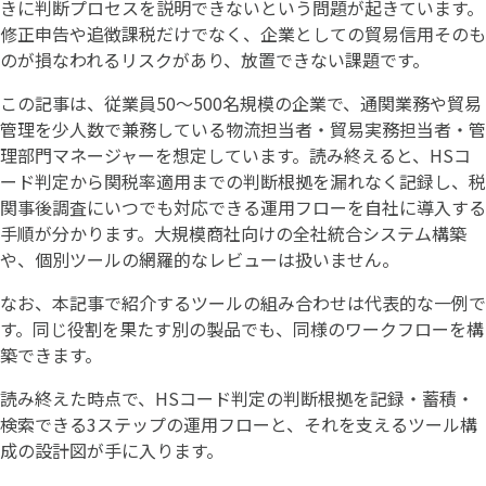
きに判断プロセスを説明できないという問題が起きています。
修正申告や追徴課税だけでなく、企業としての貿易信用そのも
のが損なわれるリスクがあり、放置できない課題です。
この記事は、従業員50〜500名規模の企業で、通関業務や貿易
管理を少人数で兼務している物流担当者・貿易実務担当者・管
理部門マネージャーを想定しています。読み終えると、HSコ
ード判定から関税率適用までの判断根拠を漏れなく記録し、税
関事後調査にいつでも対応できる運用フローを自社に導入する
手順が分かります。大規模商社向けの全社統合システム構築
や、個別ツールの網羅的なレビューは扱いません。
なお、本記事で紹介するツールの組み合わせは代表的な一例で
す。同じ役割を果たす別の製品でも、同様のワークフローを構
築できます。
読み終えた時点で、HSコード判定の判断根拠を記録・蓄積・
検索できる3ステップの運用フローと、それを支えるツール構
成の設計図が手に入ります。