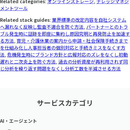
Related categories
:
オンラインストレージ
,
ナレッジマネジ
メントツール
Related stack guides
:
業界標準の改定内容を自社システム
へ漏れなく反映し監査不適合を防ぐ方法
,
パートナーとのトラ
ブル発生時に証跡を即座に集約し原因究明と再発防止を加速す
る方法
,
育児・介護休業の案内から申請・社会保険手続きまで
を仕組み化し人事担当者の個別対応と手続きミスをなくす方
法
,
危機発生時にブランド方針と広報対応のズレをなくし初動
遅れと二次炎上を防ぐ方法
,
過去の分析資産が再利用されず同
じ分析を繰り返す問題をなくし分析工数を半減させる方法
サービスカテゴリ
AI・エージェント