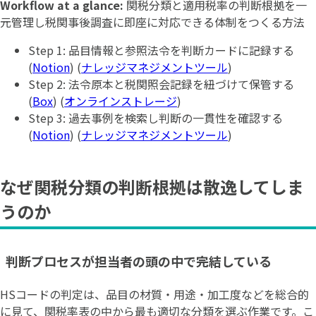
Workflow at a glance:
関税分類と適用税率の判断根拠を一
元管理し税関事後調査に即座に対応できる体制をつくる方法
Step 1: 品目情報と参照法令を判断カードに記録する
(
Notion
) (
ナレッジマネジメントツール
)
Step 2: 法令原本と税関照会記録を紐づけて保管する
(
Box
) (
オンラインストレージ
)
Step 3: 過去事例を検索し判断の一貫性を確認する
(
Notion
) (
ナレッジマネジメントツール
)
なぜ関税分類の判断根拠は散逸してしま
うのか
判断プロセスが担当者の頭の中で完結している
HSコードの判定は、品目の材質・用途・加工度などを総合的
に見て、関税率表の中から最も適切な分類を選ぶ作業です。こ