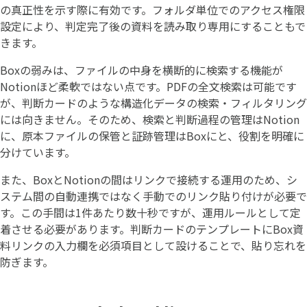
の真正性を示す際に有効です。フォルダ単位でのアクセス権限
設定により、判定完了後の資料を読み取り専用にすることもで
きます。
Boxの弱みは、ファイルの中身を横断的に検索する機能が
Notionほど柔軟ではない点です。PDFの全文検索は可能です
が、判断カードのような構造化データの検索・フィルタリング
には向きません。そのため、検索と判断過程の管理はNotion
に、原本ファイルの保管と証跡管理はBoxにと、役割を明確に
分けています。
また、BoxとNotionの間はリンクで接続する運用のため、シ
ステム間の自動連携ではなく手動でのリンク貼り付けが必要で
す。この手間は1件あたり数十秒ですが、運用ルールとして定
着させる必要があります。判断カードのテンプレートにBox資
料リンクの入力欄を必須項目として設けることで、貼り忘れを
防ぎます。