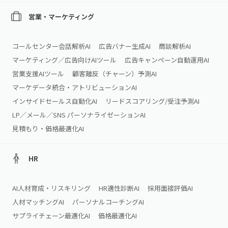
営業・マーケティング
コールセンター会話解析AI
広告バナー生成AI
商談解析AI
マーケティング／広告向けAIツール
広告キャンペーン自動運用AI
営業支援AIツール
顧客離反（チャーン）予測AI
マーケデータ統合・アトリビューションAI
インサイドセールス自動化AI
リードスコアリング/受注予測AI
LP／メール／SNS パーソナライゼーションAI
見積もり・価格最適化AI
HR
AI人材育成・リスキリング
HR適性診断AI
採用面接評価AI
人材マッチングAI
パーソナルコーチングAI
サプライチェーン最適化AI
価格最適化AI