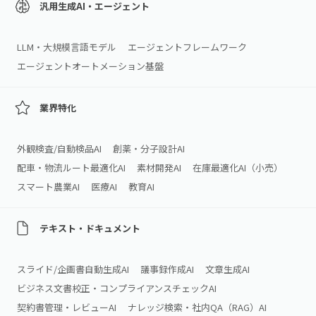
汎用生成AI・エージェント
LLM・大規模言語モデル
エージェントフレームワーク
エージェントオートメーション基盤
業界特化
外観検査/自動検品AI
創薬・分子設計AI
配車・物流ルート最適化AI
素材開発AI
在庫最適化AI（小売）
スマート農業AI
医療AI
教育AI
テキスト・ドキュメント
スライド/企画書自動生成AI
議事録作成AI
文章生成AI
ビジネス文書校正・コンプライアンスチェックAI
契約書管理・レビューAI
ナレッジ検索・社内QA（RAG）AI