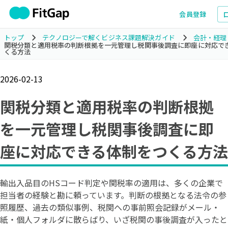
会員登録
トップ
テクノロジーで解くビジネス課題解決ガイド
会計・経理
関税分類と適用税率の判断根拠を一元管理し税関事後調査に即座に対応で
くる方法
2026-02-13
関税分類と適用税率の判断根拠
を一元管理し税関事後調査に即
座に対応できる体制をつくる方法
輸出入品目のHSコード判定や関税率の適用は、多くの企業で
担当者の経験と勘に頼っています。判断の根拠となる法令の参
照履歴、過去の類似事例、税関への事前照会記録がメール・
紙・個人フォルダに散らばり、いざ税関の事後調査が入ったと