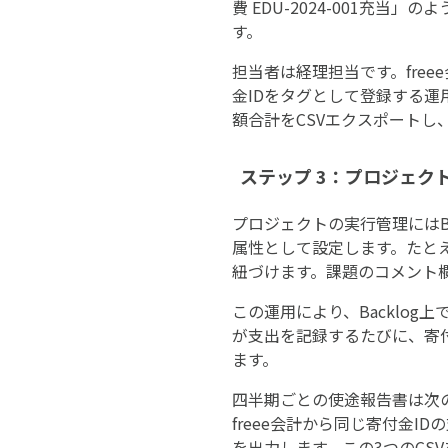
費 EDU-2024-001充
す。
担当者は経理担当です。fre
金IDをタグとして登録する運
額合計をCSVエクスポートし、ス
ステップ 3：プロジェク
プロジェクトの実行管理にはBa
属性として設定します。たとえば
紐づけます。課題のコメント
この運用により、Backlo
が支出を記録するたびに、寄付
ます。
四半期ごとの使途報告書は次の手
freee会計から同じ寄付金I
を出力します。この3つのCS