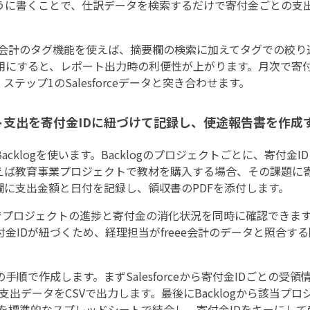
当」のように書くことで、仕訳データを検索するだけで寄付金ごとの
ee会計のタグ機能を使えば、摘要欄の検索に加えてタグでの絞
用にすると、レポート出力時の利便性が上がります。月次で寄付
テップ1のSalesforceデータと突き合わせます。
ト支出を寄付金IDに紐づけて記録し、使途報告書を作成する
cklogを使います。Backlogのプロジェクトごとに、寄付金
教育事業プロジェクトで教材を購入する場合、その課題に寄付金ID
欄に支出金額と日付を記録し、領収書のPDFを添付します。
g上でプロジェクトの進捗と寄付金の消化状況を同時に確認できま
金IDが紐づくため、経理担当がfreee会計のデータと照合す
順で作成します。まずSalesforceから寄付金IDごとの受領
Dの支出データをCSVで出力します。最後にBacklogから該当
Vを標準的なスプレッドシートで結合し、寄付金IDをキーにし