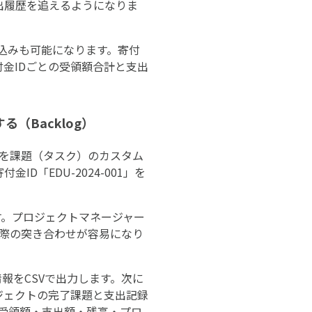
支出履歴を追えるようになりま
り込みも可能になります。寄付
金IDごとの受領額合計と支出
（Backlog）
IDを課題（タスク）のカスタム
「EDU-2024-001」を
す。プロジェクトマネージャー
る際の突き合わせが容易になり
情報をCSVで出力します。次に
プロジェクトの完了課題と支出記録
て受領額・支出額・残高・プロ