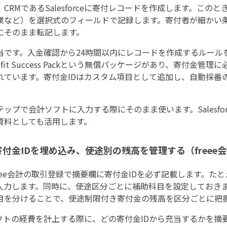
RMであるSalesforceに寄付レコードを作成します。このと
業など）を選択式のフィールドで記録します。寄付者が細かい
にそのまま転記します。
す。入金確認から24時間以内にレコードを作成するルールを設けて
fit Success Packという無償パッケージがあり、寄付金
れています。寄付金IDはカスタム項目として追加し、自動採番
ップで会計ソフトに入力する際にそのまま使います。Salesfor
資料としても活用します。
寄付金IDを埋め込み、使途別の残高を管理する（freee
ee会計の取引登録で摘要欄に寄付金IDを必ず記載します。たとえば
に入力します。同時に、使途区分ごとに補助科目を設定しておき
目を分けることで、使途制限付き寄付金の残高を区分ごとに把
クトの経費を計上する際に、どの寄付金IDから充当するかを摘