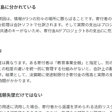
の島に分かれている
原因は、情報が3つの別々の場所に散らばることです。寄付者の
金処理は会計ソフトで仕訳されます。そして実際の支出はプロ
ぐ共通のキーがないため、寄付金AがプロジェクトBの支出Cに
ラ
度は異なります。ある寄付者は「教育事業全般」と指定し、別
この粒度の違いを統一的に管理する仕組みがないと、会計上の
す。結果として、決算期に使途制限付き寄付金の残高と実際の
時間がかかります。
信頼失墜だけではない
の用途に流用した場合、寄付者から返還を求められる法的リス