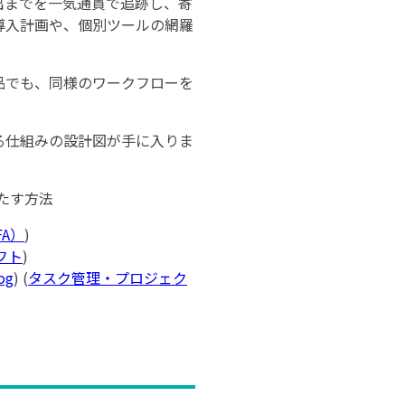
出までを一気通貫で追跡し、寄
導入計画や、個別ツールの網羅
品でも、同様のワークフローを
る仕組みの設計図が手に入りま
たす方法
A）
)
フト
)
og
) (
タスク管理・プロジェク