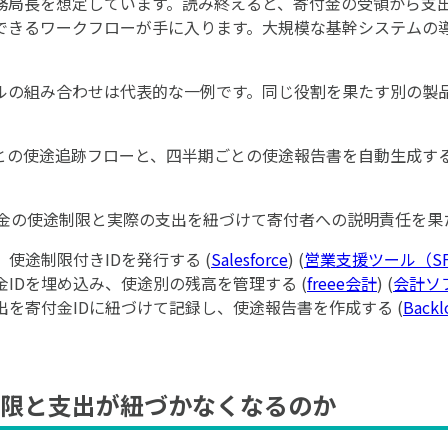
務局長を想定しています。読み終えると、寄付金の受領から支
できるワークフローが手に入ります。大規模な基幹システムの
ルの組み合わせは代表的な一例です。同じ役割を果たす別の製
との使途追跡フローと、四半期ごとの使途報告書を自動生成す
金の使途制限と実際の支出を紐づけて寄付者への説明責任を果
し、使途制限付きIDを発行する (
Salesforce
) (
営業支援ツール（SF
寄付金IDを埋め込み、使途別の残高を管理する (
freee会計
) (
会計ソ
ト支出を寄付金IDに紐づけて記録し、使途報告書を作成する (
Backl
限と支出が紐づかなくなるのか