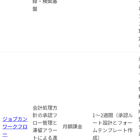
録・検索基
盤
会計処理方
針の承認フ
1〜2週間（承認ル
ジョブカン
ロー管理と
ート設計とフォー
ワークフロ
月額課金
滞留アラー
ムテンプレート作
ー
トによる進
成）