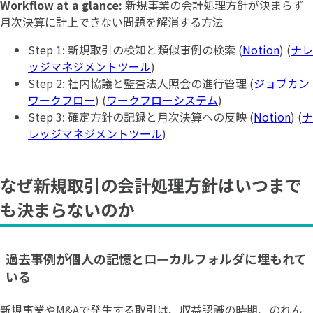
Workflow at a glance:
新規事業の会計処理方針が決まらず
月次決算に計上できない問題を解消する方法
Step 1: 新規取引の検知と類似事例の検索 (
Notion
) (
ナレ
ッジマネジメントツール
)
Step 2: 社内協議と監査法人照会の進行管理 (
ジョブカン
ワークフロー
) (
ワークフローシステム
)
Step 3: 確定方針の記録と月次決算への反映 (
Notion
) (
ナ
レッジマネジメントツール
)
なぜ新規取引の会計処理方針はいつまで
も決まらないのか
過去事例が個人の記憶とローカルフォルダに埋もれて
いる
新規事業やM&Aで発生する取引は、収益認識の時期、のれん