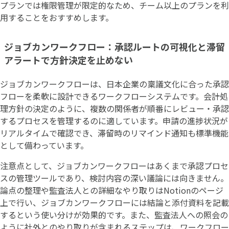
プランでは権限管理が限定的なため、チーム以上のプランを利
用することをおすすめします。
ジョブカンワークフロー：承認ルートの可視化と滞留
アラートで方針決定を止めない
ジョブカンワークフローは、日本企業の稟議文化に合った承認
フローを柔軟に設計できるワークフローシステムです。会計処
理方針の決定のように、複数の関係者が順番にレビュー・承認
するプロセスを管理するのに適しています。申請の進捗状況が
リアルタイムで確認でき、滞留時のリマインド通知も標準機能
として備わっています。
注意点として、ジョブカンワークフローはあくまで承認プロセ
スの管理ツールであり、検討内容の深い議論には向きません。
論点の整理や監査法人との詳細なやり取りはNotionのページ
上で行い、ジョブカンワークフローには結論と添付資料を記載
するという使い分けが効果的です。また、監査法人への照会の
ように社外とのやり取りが含まれるステップは、ワークフロー