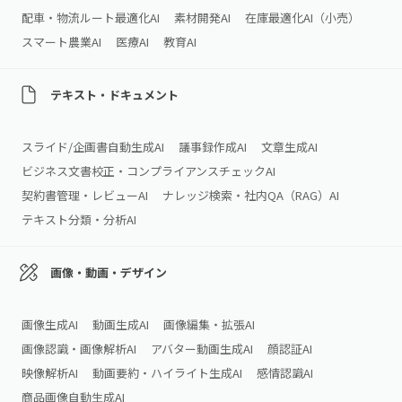
配車・物流ルート最適化AI
素材開発AI
在庫最適化AI（小売）
スマート農業AI
医療AI
教育AI
テキスト・ドキュメント
スライド/企画書自動生成AI
議事録作成AI
文章生成AI
ビジネス文書校正・コンプライアンスチェックAI
契約書管理・レビューAI
ナレッジ検索・社内QA（RAG）AI
テキスト分類・分析AI
画像・動画・デザイン
画像生成AI
動画生成AI
画像編集・拡張AI
画像認識・画像解析AI
アバター動画生成AI
顔認証AI
映像解析AI
動画要約・ハイライト生成AI
感情認識AI
商品画像自動生成AI