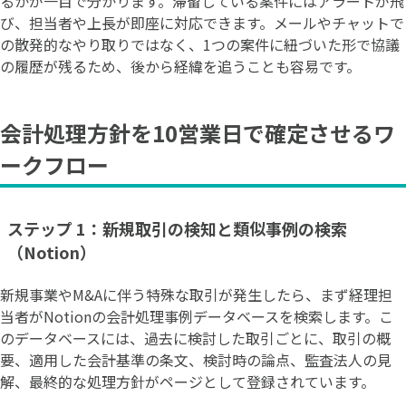
るかが一目で分かります。滞留している案件にはアラートが飛
び、担当者や上長が即座に対応できます。メールやチャットで
の散発的なやり取りではなく、1つの案件に紐づいた形で協議
の履歴が残るため、後から経緯を追うことも容易です。
会計処理方針を10営業日で確定させるワ
ークフロー
ステップ 1：新規取引の検知と類似事例の検索
（Notion）
新規事業やM&Aに伴う特殊な取引が発生したら、まず経理担
当者がNotionの会計処理事例データベースを検索します。こ
のデータベースには、過去に検討した取引ごとに、取引の概
要、適用した会計基準の条文、検討時の論点、監査法人の見
解、最終的な処理方針がページとして登録されています。