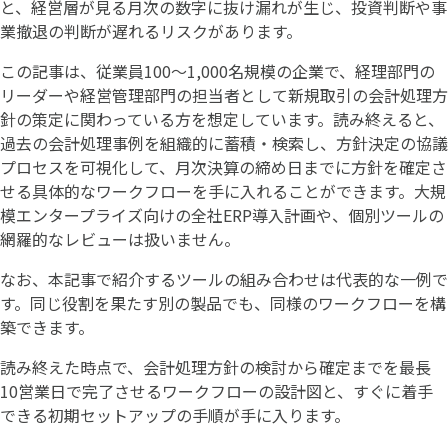
と、経営層が見る月次の数字に抜け漏れが生じ、投資判断や事
業撤退の判断が遅れるリスクがあります。
この記事は、従業員100〜1,000名規模の企業で、経理部門の
リーダーや経営管理部門の担当者として新規取引の会計処理方
針の策定に関わっている方を想定しています。読み終えると、
過去の会計処理事例を組織的に蓄積・検索し、方針決定の協議
プロセスを可視化して、月次決算の締め日までに方針を確定さ
せる具体的なワークフローを手に入れることができます。大規
模エンタープライズ向けの全社ERP導入計画や、個別ツールの
網羅的なレビューは扱いません。
なお、本記事で紹介するツールの組み合わせは代表的な一例で
す。同じ役割を果たす別の製品でも、同様のワークフローを構
築できます。
読み終えた時点で、会計処理方針の検討から確定までを最長
10営業日で完了させるワークフローの設計図と、すぐに着手
できる初期セットアップの手順が手に入ります。