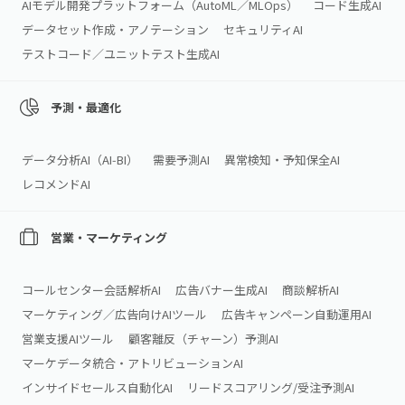
AIモデル開発プラットフォーム（AutoML／MLOps）
コード生成AI
データセット作成・アノテーション
セキュリティAI
テストコード／ユニットテスト生成AI
予測・最適化
データ分析AI（AI‑BI）
需要予測AI
異常検知・予知保全AI
レコメンドAI
営業・マーケティング
コールセンター会話解析AI
広告バナー生成AI
商談解析AI
マーケティング／広告向けAIツール
広告キャンペーン自動運用AI
営業支援AIツール
顧客離反（チャーン）予測AI
マーケデータ統合・アトリビューションAI
インサイドセールス自動化AI
リードスコアリング/受注予測AI