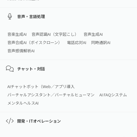
音声・言語処理
音楽生成AI
音声認識AI（文字起こし）
音声生成AI
音声合成AI（ボイスクローン）
電話応対AI
同時通訳AI
音声感情解析AI
チャット・対話
AIチャットボット（Web／アプリ導入
バーチャルアシスタント／バーチャルヒューマン
AI FAQシステム
メンタルヘルスAI
開発・ITオペレーション