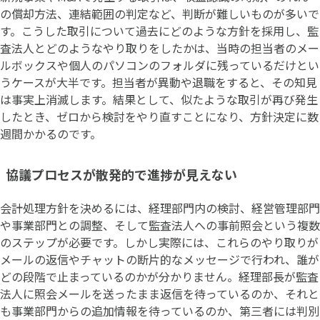
の償却方法、連結範囲の判定など、判断が難しいものが多いで
す。こうした取引について過去にどのような方針を採用し、監
査法人とどのようなやり取りをしたかは、当時の担当者のメー
ルボックスや個人のパソコンのフォルダに残っているだけとい
うケースが大半です。担当者が異動や退職をすると、その知見
は事実上消滅します。結果として、似たような取引が再び発生
したとき、ゼロから検討をやり直すことになり、方針決定に数
週間かかるのです。
協議プロセスが散発的で進捗が見えない
会計処理方針を決めるには、経理部門内の検討、経営管理部門
や事業部門との調整、そして監査法人への事前照会という複数
のステップが必要です。しかし実際には、これらのやり取りが
メールの返信やチャットの断片的なメッセージで行われ、誰が
どの段階で止まっているのかが分かりません。経理部長が監査
法人に照会メールを送ったまま返信を待っているのか、それと
も事業部門からの追加情報を待っているのか、第三者には判別