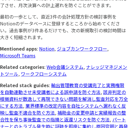
了させ、月次決算への計上遅れを防ぐことができます。
最初の一歩として、直近3件の会計処理方針の検討事例を
Notionのデータベースに登録するところから始めてくださ
い。過去事例が3件あるだけでも、次の新規取引の検討時間は
大きく短縮されます。
Mentioned apps
:
Notion
,
ジョブカンワークフロー
,
Microsoft Teams
Related categories
:
Web会議システム
,
ナレッジマネジメン
トツール
,
ワークフローシステム
Related stack guides
:
輸出管理教育の受講完了と実務権限
を自動連動させ未受講者による誤申請を防ぐ方法
,
該非判定の
根拠資料が散逸して再現できない問題を解消し監査対応を万全
にする方法
,
業界標準の改定内容を自社システムへ漏れなく反
映し監査不適合を防ぐ方法
,
補助金の変更申請と実績報告の整
合性を保ち事後監査での指摘と返還リスクを防ぐ方法
,
パート
ナーとのトラブル発生時に証跡を即座に集約し原因究明と再発