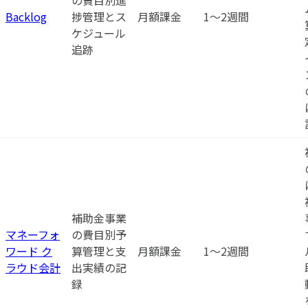
Backlog
捗管理とス
月額課金
1〜2週間
ケジュール
追跡
補助金事業
マネーフォ
の費目別予
ワード ク
算管理と支
月額課金
1〜2週間
ラウド会計
出実績の記
録