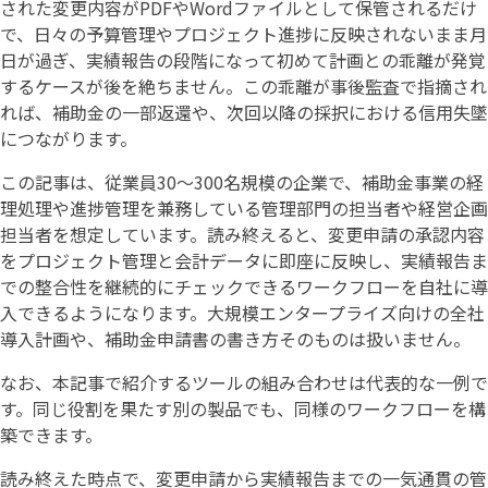
された変更内容がPDFやWordファイルとして保管されるだけ
で、日々の予算管理やプロジェクト進捗に反映されないまま月
日が過ぎ、実績報告の段階になって初めて計画との乖離が発覚
するケースが後を絶ちません。この乖離が事後監査で指摘され
れば、補助金の一部返還や、次回以降の採択における信用失墜
につながります。
この記事は、従業員30〜300名規模の企業で、補助金事業の経
理処理や進捗管理を兼務している管理部門の担当者や経営企画
担当者を想定しています。読み終えると、変更申請の承認内容
をプロジェクト管理と会計データに即座に反映し、実績報告ま
での整合性を継続的にチェックできるワークフローを自社に導
入できるようになります。大規模エンタープライズ向けの全社
導入計画や、補助金申請書の書き方そのものは扱いません。
なお、本記事で紹介するツールの組み合わせは代表的な一例で
す。同じ役割を果たす別の製品でも、同様のワークフローを構
築できます。
読み終えた時点で、変更申請から実績報告までの一気通貫の管