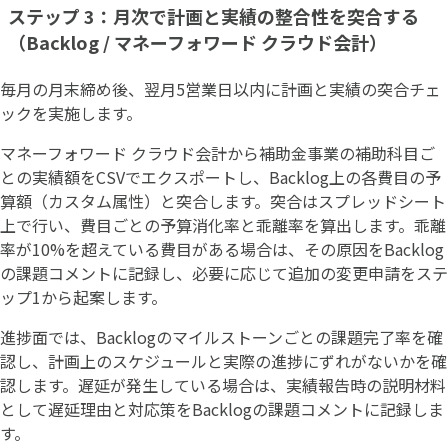
ステップ 3：月次で計画と実績の整合性を突合する
（Backlog / マネーフォワード クラウド会計）
毎月の月末締め後、翌月5営業日以内に計画と実績の突合チェ
ックを実施します。
マネーフォワード クラウド会計から補助金事業の補助科目ご
との実績額をCSVでエクスポートし、Backlog上の各費目の予
算額（カスタム属性）と突合します。突合はスプレッドシート
上で行い、費目ごとの予算消化率と乖離率を算出します。乖離
率が10%を超えている費目がある場合は、その原因をBacklog
の課題コメントに記録し、必要に応じて追加の変更申請をステ
ップ1から起案します。
進捗面では、Backlogのマイルストーンごとの課題完了率を確
認し、計画上のスケジュールと実際の進捗にずれがないかを確
認します。遅延が発生している場合は、実績報告時の説明材料
として遅延理由と対応策をBacklogの課題コメントに記録しま
す。