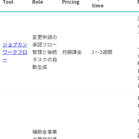
Tool
Role
Pricing
time
変更申請の
ジョブカン
承認フロー
ワークフロ
管理と後続
月額課金
1〜2週間
ー
タスクの自
動生成
補助金事業
の費目別進