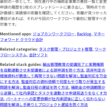
最初の一歩として、現在進行中の補助金事業の費目一覧と変更
申請の履歴を1枚のスプレッドシートに書き出し、現時点での
計画値と実績値の乖離を確認してください。乖離が見つかった
費目があれば、それが今回のワークフローで最初に管理すべき
対象です。
Mentioned apps
:
ジョブカンワークフロー
,
Backlog
,
マネー
フォワード クラウド会計
Related categories
:
タスク管理・プロジェクト管理
,
ワーク
フローシステム
,
会計ソフト
Related stack guides
:
輸出管理教育の受講完了と実務権限
を自動連動させ未受講者による誤申請を防ぐ方法
,
該非判定の
根拠資料が散逸して再現できない問題を解消し監査対応を万全
にする方法
,
監査対応の資料依頼で何度もやり取りが発生する
問題を解消し監査日程の遅延を防ぐ方法
,
補助金の申請期限か
ら逆算して社内承認とタスクを連動させ申請見送りをなくす方
法
,
パートナーへの変更依頼が社内承認後に正しく伝わらない
問題を解消し手戻りとプロジェクト遅延を防ぐ方法