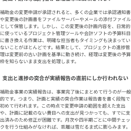
補助金の変更申請が承認されると、多くの企業では承認通知書
や変更後の計画書をファイルサーバーやメールの添付ファイル
として保管します。しかし、この変更後の計画内容を、日常的
に使っているプロジェクト管理ツールや会計ソフトの予算科目
に書き換える作業は、明確な担当者もタイミングも決まってい
ないことがほとんどです。結果として、プロジェクトの進捗管
理は変更前の古い計画を基準に動き続け、経理は変更後の予算
枠を知らないまま支出を処理します。
支出と進捗の突合が実績報告の直前にしか行われない
補助金事業の実績報告は、事業完了後にまとめて行うのが一般
的です。つまり、計画と実績の突合作業は報告書を書く段階で
初めて行われます。この時点で変更申請の範囲を超えた支出
や、計画に記載のない費目への支出が見つかっても、すでに支
出済みのため修正が困難です。月次や四半期ごとに中間チェッ
クを行う仕組みがなければ、乖離は雪だるま式に膨らみます。