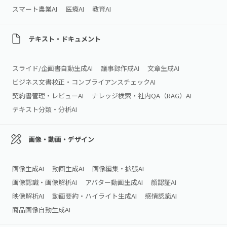
スマート農業AI
医療AI
教育AI
テキスト・ドキュメント
スライド/企画書自動生成AI
議事録作成AI
文章生成AI
ビジネス文書校正・コンプライアンスチェックAI
契約書管理・レビューAI
ナレッジ検索・社内QA（RAG）AI
テキスト分類・分析AI
画像・動画・デザイン
画像生成AI
動画生成AI
画像編集・拡張AI
画像認識・画像解析AI
アバター動画生成AI
顔認証AI
映像解析AI
動画要約・ハイライト生成AI
感情認識AI
商品画像自動生成AI