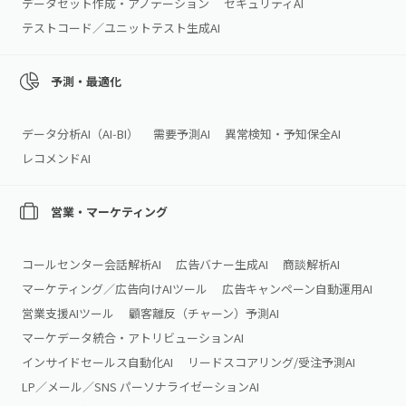
データセット作成・アノテーション
セキュリティAI
テストコード／ユニットテスト生成AI
予測・最適化
データ分析AI（AI‑BI）
需要予測AI
異常検知・予知保全AI
レコメンドAI
営業・マーケティング
コールセンター会話解析AI
広告バナー生成AI
商談解析AI
マーケティング／広告向けAIツール
広告キャンペーン自動運用AI
営業支援AIツール
顧客離反（チャーン）予測AI
マーケデータ統合・アトリビューションAI
インサイドセールス自動化AI
リードスコアリング/受注予測AI
LP／メール／SNS パーソナライゼーションAI