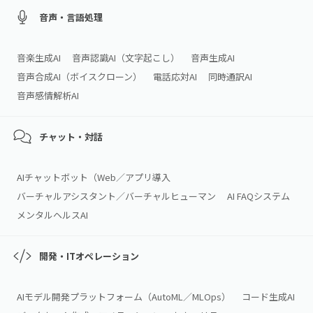
音声・言語処理
音楽生成AI
音声認識AI（文字起こし）
音声生成AI
音声合成AI（ボイスクローン）
電話応対AI
同時通訳AI
音声感情解析AI
チャット・対話
AIチャットボット（Web／アプリ導入
バーチャルアシスタント／バーチャルヒューマン
AI FAQシステム
メンタルヘルスAI
開発・ITオペレーション
AIモデル開発プラットフォーム（AutoML／MLOps）
コード生成AI