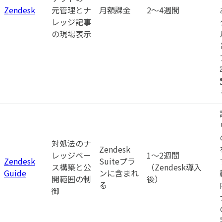
Zendesk
元管理とナ
月額課金
2〜4週間
レッジ記事
の現場表示
対処法のナ
Zendesk
レッジベー
1〜2週間
Zendesk
Suiteプラ
ス構築と公
（Zendesk導入
Guide
ンに含まれ
開範囲の制
後）
る
御