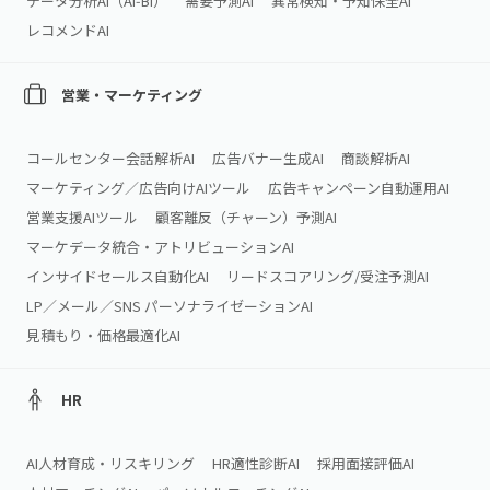
データ分析AI（AI‑BI）
需要予測AI
異常検知・予知保全AI
レコメンドAI
営業・マーケティング
コールセンター会話解析AI
広告バナー生成AI
商談解析AI
マーケティング／広告向けAIツール
広告キャンペーン自動運用AI
営業支援AIツール
顧客離反（チャーン）予測AI
マーケデータ統合・アトリビューションAI
インサイドセールス自動化AI
リードスコアリング/受注予測AI
LP／メール／SNS パーソナライゼーションAI
見積もり・価格最適化AI
HR
AI人材育成・リスキリング
HR適性診断AI
採用面接評価AI