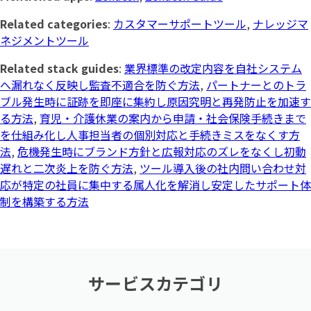
Related categories
:
カスタマーサポートツール
,
ナレッジマ
ネジメントツール
Related stack guides
:
業界標準の改定内容を自社システム
へ漏れなく反映し監査不適合を防ぐ方法
,
パートナーとのトラ
ブル発生時に証跡を即座に集約し原因究明と再発防止を加速す
る方法
,
育児・介護休業の案内から申請・社会保険手続きまで
を仕組み化し人事担当者の個別対応と手続きミスをなくす方
法
,
危機発生時にブランド方針と広報対応のズレをなくし初動
遅れと二次炎上を防ぐ方法
,
ツール導入後の社内問い合わせ対
応が特定の社員に集中する属人化を解消し安定したサポート体
制を構築する方法
サービスカテゴリ