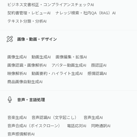
ビジネス文書校正・コンプライアンスチェックAI
契約書管理・レビューAI
ナレッジ検索・社内QA（RAG）AI
テキスト分類・分析AI
画像・動画・デザイン
画像生成AI
動画生成AI
画像編集・拡張AI
画像認識・画像解析AI
アバター動画生成AI
顔認証AI
映像解析AI
動画要約・ハイライト生成AI
感情認識AI
商品画像自動生成AI
音声・言語処理
音楽生成AI
音声認識AI（文字起こし）
音声生成AI
音声合成AI（ボイスクローン）
電話応対AI
同時通訳AI
音声感情解析AI