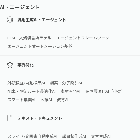
AI・エージェント
汎用生成AI・エージェント
LLM・大規模言語モデル
エージェントフレームワーク
エージェントオートメーション基盤
業界特化
外観検査/自動検品AI
創薬・分子設計AI
配車・物流ルート最適化AI
素材開発AI
在庫最適化AI（小売）
スマート農業AI
医療AI
教育AI
テキスト・ドキュメント
スライド/企画書自動生成AI
議事録作成AI
文章生成AI