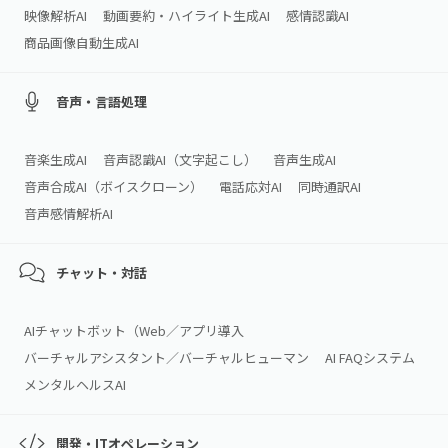
映像解析AI
動画要約・ハイライト生成AI
感情認識AI
商品画像自動生成AI
音声・言語処理
音楽生成AI
音声認識AI（文字起こし）
音声生成AI
音声合成AI（ボイスクローン）
電話応対AI
同時通訳AI
音声感情解析AI
チャット・対話
AIチャットボット（Web／アプリ導入
バーチャルアシスタント／バーチャルヒューマン
AI FAQシステム
メンタルヘルスAI
開発・ITオペレーション