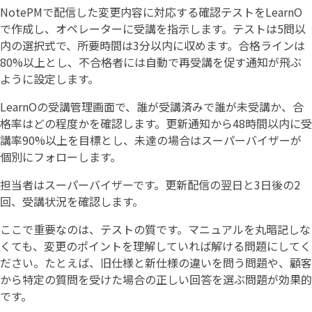
NotePMで配信した変更内容に対応する確認テストをLearnO
で作成し、オペレーターに受講を指示します。テストは5問以
内の選択式で、所要時間は3分以内に収めます。合格ラインは
80%以上とし、不合格者には自動で再受講を促す通知が飛ぶ
ように設定します。
LearnOの受講管理画面で、誰が受講済みで誰が未受講か、合
格率はどの程度かを確認します。更新通知から48時間以内に受
講率90%以上を目標とし、未達の場合はスーパーバイザーが
個別にフォローします。
担当者はスーパーバイザーです。更新配信の翌日と3日後の2
回、受講状況を確認します。
ここで重要なのは、テストの質です。マニュアルを丸暗記しな
くても、変更のポイントを理解していれば解ける問題にしてく
ださい。たとえば、旧仕様と新仕様の違いを問う問題や、顧客
から特定の質問を受けた場合の正しい回答を選ぶ問題が効果的
です。