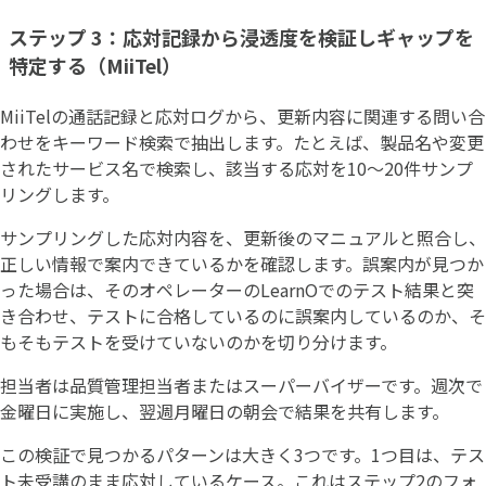
ステップ 3：応対記録から浸透度を検証しギャップを
特定する（MiiTel）
MiiTelの通話記録と応対ログから、更新内容に関連する問い合
わせをキーワード検索で抽出します。たとえば、製品名や変更
されたサービス名で検索し、該当する応対を10〜20件サンプ
リングします。
サンプリングした応対内容を、更新後のマニュアルと照合し、
正しい情報で案内できているかを確認します。誤案内が見つか
った場合は、そのオペレーターのLearnOでのテスト結果と突
き合わせ、テストに合格しているのに誤案内しているのか、そ
もそもテストを受けていないのかを切り分けます。
担当者は品質管理担当者またはスーパーバイザーです。週次で
金曜日に実施し、翌週月曜日の朝会で結果を共有します。
この検証で見つかるパターンは大きく3つです。1つ目は、テス
ト未受講のまま応対しているケース。これはステップ2のフォ