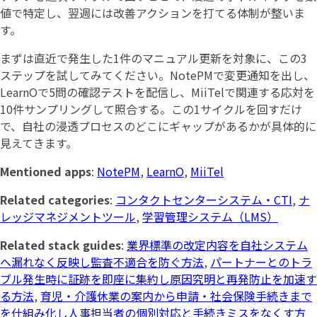
値で特定し、翌週には改善アクションを打てる体制が整いま
す。
まずは直近で発生した1件のマニュアル更新を対象に、この3
ステップを試してみてください。NotePMで変更通知を出し、
LearnOで5問の確認テストを配信し、MiiTelで関連する応対を
10件サンプリングして照合する。この1サイクルを回すだけ
で、自社の浸透プロセスのどこにギャップがあるかが具体的に
見えてきます。
Mentioned apps
:
NotePM
,
LearnO
,
MiiTel
Related categories
:
コンタクトセンターシステム・CTI
,
ナ
レッジマネジメントツール
,
学習管理システム（LMS）
Related stack guides
:
業界標準の改定内容を自社システム
へ漏れなく反映し監査不適合を防ぐ方法
,
パートナーとのトラ
ブル発生時に証跡を即座に集約し原因究明と再発防止を加速す
る方法
,
育児・介護休業の案内から申請・社会保険手続きまで
を仕組み化し人事担当者の個別対応と手続きミスをなくす方