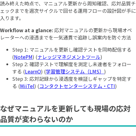
読み終えた時点で、マニュアル更新から周知確認、応対品質チ
ェックまでを週次サイクルで回せる運用フローの設計図が手に
入ります。
Workflow at a glance:
応対マニュアルの更新から現場オペ
レーターへの浸透までを一気通貫で追跡し誤案内を防ぐ方法
Step 1: マニュアルを更新し確認テストを同時配信する
(
NotePM
) (
ナレッジマネジメントツール
)
Step 2: 確認テストで理解度を測定し未達者をフォロー
する (
LearnO
) (
学習管理システム（LMS）
)
Step 3: 応対記録から浸透度を検証しギャップを特定す
る (
MiiTel
) (
コンタクトセンターシステム・CTI
)
なぜマニュアルを更新しても現場の応対
品質が変わらないのか