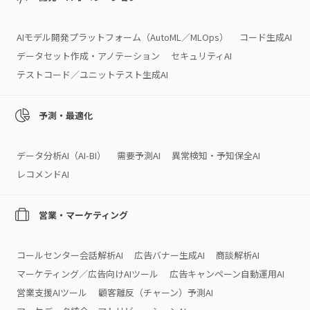
AIモデル開発プラットフォーム（AutoML／MLOps）
コード生成AI
データセット作成・アノテーション
セキュリティAI
テストコード／ユニットテスト生成AI
予測・最適化
データ分析AI（AI‑BI）
需要予測AI
異常検知・予知保全AI
レコメンドAI
営業・マーケティング
コールセンター会話解析AI
広告バナー生成AI
商談解析AI
マーケティング／広告向けAIツール
広告キャンペーン自動運用AI
営業支援AIツール
顧客離反（チャーン）予測AI