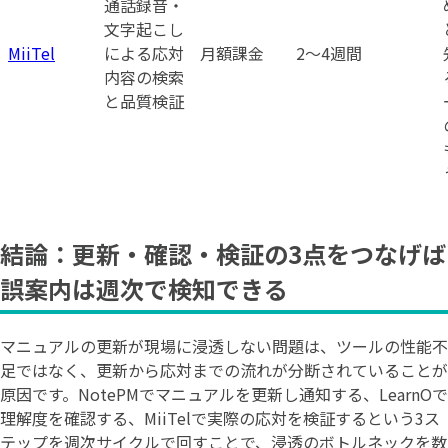
通話録音・
文字起こし
MiiTel
による応対
月額課金
2〜4週間
内容の検索
と品質検証
結論：更新・確認・検証の3点をつなげば
誤案内は週次で検知できる
マニュアルの更新が現場に浸透しない問題は、ツールの性能不
足ではなく、更新から応対までの流れが分断されていることが
原因です。NotePMでマニュアルを更新し通知する、LearnOで
理解度を確認する、MiiTelで実際の応対を検証するという3ス
テップを週次サイクルで回すことで、浸透のボトルネックを数