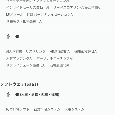
マーケデータ統合・アトリビューションAI
インサイドセールス自動化AI
リードスコアリング/受注予測AI
LP／メール／SNS パーソナライゼーションAI
見積もり・価格最適化AI
HR
AI人材育成・リスキリング
HR適性診断AI
採用面接評価AI
人材マッチングAI
パーソナルコーチングAI
サプライチェーン最適化AI
価格最適化AI
ソフトウェア(Saas)
HR (人事・労務・組織・採用)
給与計算ソフト
勤怠管理システム
人事システム