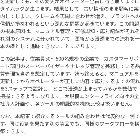
を更新しても、その変更がオペレーター全員に行き届くまでに
タイムラグが生じます。結果として、古い情報のまま顧客に案
内してしまい、クレームや再問い合わせが増え、ブランドへの
信頼が損なわれるという深刻な問題が起きています。この問題
の根本原因は、マニュアル管理・研修周知・応対記録がそれぞ
れ別のシステムに分かれていて、更新から浸透までの流れを一
本の線として追跡できないことにあります。
この記事は、従業員50〜500名規模の企業で、カスタマーサポ
ート部門のスーパーバイザーやナレッジ管理を兼務している品
質管理担当者を想定しています。読み終えると、マニュアルを
更新してからオペレーターが正しい内容で応対するまでの流れ
を3ステップで設計し、どこで浸透が止まっているかを数値で
把握できるようになります。大規模エンタープライズ向けの全
社導入計画や、各ツールの網羅的な機能比較は扱いません。
なお、本記事で紹介するツールの組み合わせは代表的な一例で
す。同じ役割を果たす別の製品でも、同様のワークフローを構
築できます。