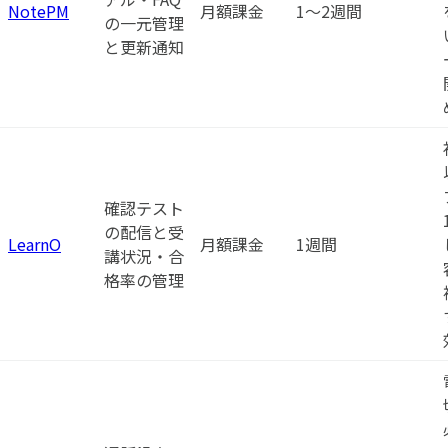
NotePM
月額課金
1〜2週間
の一元管理
と更新通知
確認テスト
の配信と受
LearnO
月額課金
1週間
講状況・合
格率の管理