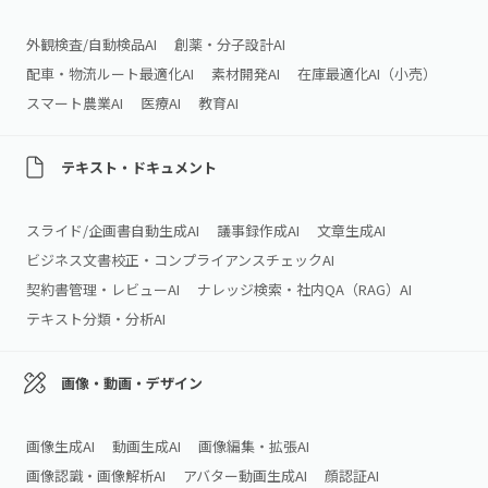
外観検査/自動検品AI
創薬・分子設計AI
配車・物流ルート最適化AI
素材開発AI
在庫最適化AI（小売）
スマート農業AI
医療AI
教育AI
テキスト・ドキュメント
スライド/企画書自動生成AI
議事録作成AI
文章生成AI
ビジネス文書校正・コンプライアンスチェックAI
契約書管理・レビューAI
ナレッジ検索・社内QA（RAG）AI
テキスト分類・分析AI
画像・動画・デザイン
画像生成AI
動画生成AI
画像編集・拡張AI
画像認識・画像解析AI
アバター動画生成AI
顔認証AI