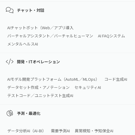
チャット・対話
AIチャットボット（Web／アプリ導入
バーチャルアシスタント／バーチャルヒューマン
AI FAQシステム
メンタルヘルスAI
開発・ITオペレーション
AIモデル開発プラットフォーム（AutoML／MLOps）
コード生成AI
データセット作成・アノテーション
セキュリティAI
テストコード／ユニットテスト生成AI
予測・最適化
データ分析AI（AI‑BI）
需要予測AI
異常検知・予知保全AI