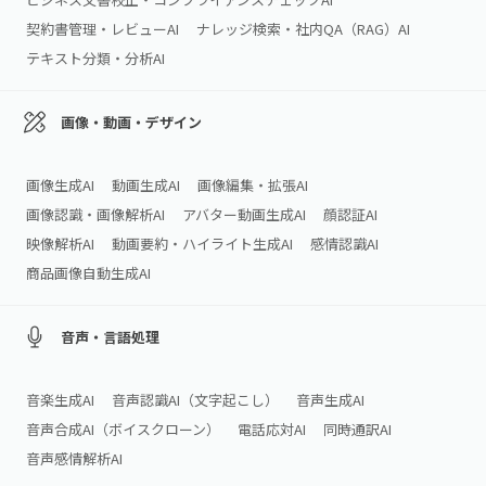
契約書管理・レビューAI
ナレッジ検索・社内QA（RAG）AI
テキスト分類・分析AI
画像・動画・デザイン
画像生成AI
動画生成AI
画像編集・拡張AI
画像認識・画像解析AI
アバター動画生成AI
顔認証AI
映像解析AI
動画要約・ハイライト生成AI
感情認識AI
商品画像自動生成AI
音声・言語処理
音楽生成AI
音声認識AI（文字起こし）
音声生成AI
音声合成AI（ボイスクローン）
電話応対AI
同時通訳AI
音声感情解析AI