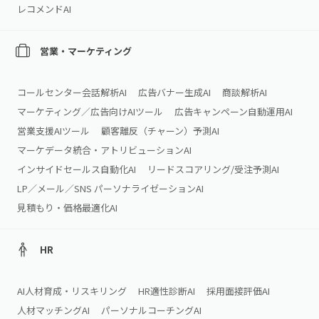
レコメンドAI
営業・マーケティング
コールセンター会話解析AI
広告バナー生成AI
商談解析AI
マーケティング／広告向けAIツール
広告キャンペーン自動運用AI
営業支援AIツール
顧客離反（チャーン）予測AI
マーケデータ統合・アトリビューションAI
インサイドセールス自動化AI
リードスコアリング/受注予測AI
LP／メール／SNS パーソナライゼーションAI
見積もり・価格最適化AI
HR
AI人材育成・リスキリング
HR適性診断AI
採用面接評価AI
人材マッチングAI
パーソナルコーチングAI