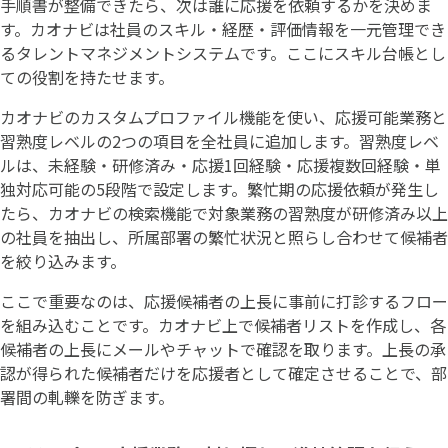
手順書が整備できたら、次は誰に応援を依頼するかを決めま
す。カオナビは社員のスキル・経歴・評価情報を一元管理でき
るタレントマネジメントシステムです。ここにスキル台帳とし
ての役割を持たせます。
カオナビのカスタムプロファイル機能を使い、応援可能業務と
習熟度レベルの2つの項目を全社員に追加します。習熟度レベ
ルは、未経験・研修済み・応援1回経験・応援複数回経験・単
独対応可能の5段階で設定します。繁忙期の応援依頼が発生し
たら、カオナビの検索機能で対象業務の習熟度が研修済み以上
の社員を抽出し、所属部署の繁忙状況と照らし合わせて候補者
を絞り込みます。
ここで重要なのは、応援候補者の上長に事前に打診するフロー
を組み込むことです。カオナビ上で候補者リストを作成し、各
候補者の上長にメールやチャットで確認を取ります。上長の承
認が得られた候補者だけを応援者として確定させることで、部
署間の軋轢を防ぎます。