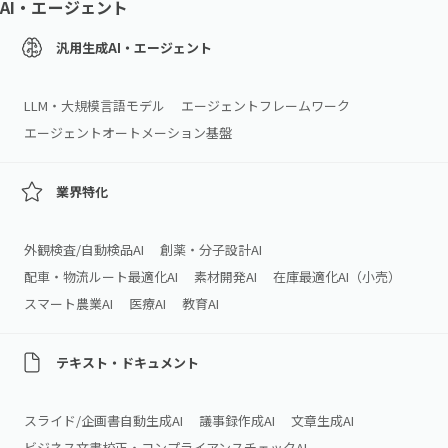
AI・エージェント
汎用生成AI・エージェント
LLM・大規模言語モデル
エージェントフレームワーク
エージェントオートメーション基盤
業界特化
外観検査/自動検品AI
創薬・分子設計AI
配車・物流ルート最適化AI
素材開発AI
在庫最適化AI（小売）
スマート農業AI
医療AI
教育AI
テキスト・ドキュメント
スライド/企画書自動生成AI
議事録作成AI
文章生成AI
ビジネス文書校正・コンプライアンスチェックAI