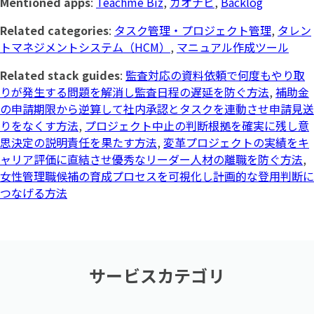
Mentioned apps
:
Teachme Biz
,
カオナビ
,
Backlog
Related categories
:
タスク管理・プロジェクト管理
,
タレン
トマネジメントシステム（HCM）
,
マニュアル作成ツール
Related stack guides
:
監査対応の資料依頼で何度もやり取
りが発生する問題を解消し監査日程の遅延を防ぐ方法
,
補助金
の申請期限から逆算して社内承認とタスクを連動させ申請見送
りをなくす方法
,
プロジェクト中止の判断根拠を確実に残し意
思決定の説明責任を果たす方法
,
変革プロジェクトの実績をキ
ャリア評価に直結させ優秀なリーダー人材の離職を防ぐ方法
,
女性管理職候補の育成プロセスを可視化し計画的な登用判断に
つなげる方法
サービスカテゴリ