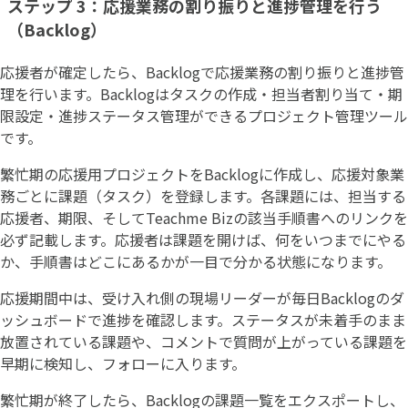
ステップ 3：応援業務の割り振りと進捗管理を行う
（Backlog）
応援者が確定したら、Backlogで応援業務の割り振りと進捗管
理を行います。Backlogはタスクの作成・担当者割り当て・期
限設定・進捗ステータス管理ができるプロジェクト管理ツール
です。
繁忙期の応援用プロジェクトをBacklogに作成し、応援対象業
務ごとに課題（タスク）を登録します。各課題には、担当する
応援者、期限、そしてTeachme Bizの該当手順書へのリンクを
必ず記載します。応援者は課題を開けば、何をいつまでにやる
か、手順書はどこにあるかが一目で分かる状態になります。
応援期間中は、受け入れ側の現場リーダーが毎日Backlogのダ
ッシュボードで進捗を確認します。ステータスが未着手のまま
放置されている課題や、コメントで質問が上がっている課題を
早期に検知し、フォローに入ります。
繁忙期が終了したら、Backlogの課題一覧をエクスポートし、