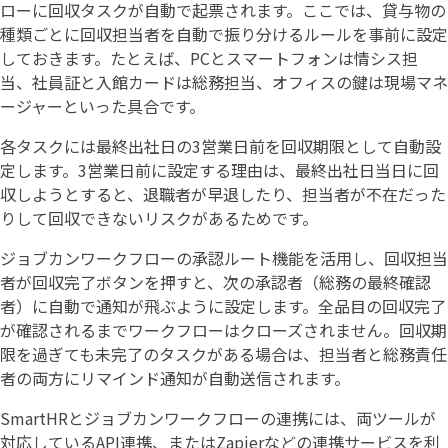
ローに回収タスクが自動で起票されます。ここでは、貸与物の
種類ごとに回収担当者を自動で振り分けるルールを事前に設定
しておきます。たとえば、PCとスマートフォンは情シス担
当、社員証と入館カードは総務担当、オフィスの鍵は現場マネ
ージャーといった具合です。
各タスクには最終出社日の3営業日前を回収期限として自動設
定します。3営業日前に設定する理由は、最終出社日当日に回
収しようとすると、退職者が早退したり、担当者が不在だった
りして回収できないリスクがあるためです。
ジョブカンワークフローの承認ルート機能を活用し、回収担当
者が回収完了ボタンを押すと、次の承認者（総務の最終確認
者）に自動で通知が飛ぶように設定します。全品目の回収完了
が確認されるまでワークフローはクローズされません。回収期
限を過ぎても未完了のタスクがある場合は、担当者と総務責任
者の両方にリマインド通知が自動送信されます。
SmartHRとジョブカンワークフローの連携には、両ツールが
対応しているAPI連携、またはZapierなどの連携サービスを利