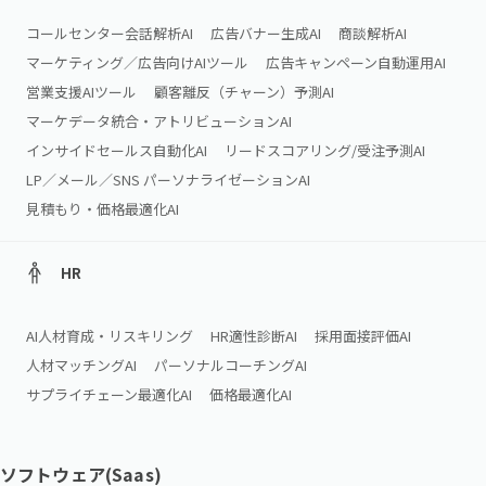
コールセンター会話解析AI
広告バナー生成AI
商談解析AI
マーケティング／広告向けAIツール
広告キャンペーン自動運用AI
営業支援AIツール
顧客離反（チャーン）予測AI
マーケデータ統合・アトリビューションAI
インサイドセールス自動化AI
リードスコアリング/受注予測AI
LP／メール／SNS パーソナライゼーションAI
見積もり・価格最適化AI
HR
AI人材育成・リスキリング
HR適性診断AI
採用面接評価AI
人材マッチングAI
パーソナルコーチングAI
サプライチェーン最適化AI
価格最適化AI
ソフトウェア(Saas)