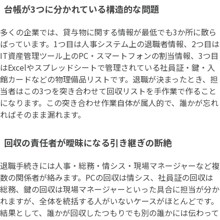
台帳が3つに分かれている構造的な問題
多くの企業では、貸与物に関する情報が最低でも3か所に散ら
ばっています。1つ目は人事システム上の退職者情報、2つ目は
IT資産管理ツール上のPC・スマートフォンの割当情報、3つ目
はExcelやスプレッドシートで管理されている社員証・鍵・入
館カードなどの物理備品リストです。退職が決まったとき、担
当者はこの3つを突き合わせて回収リストを手作業で作ること
になります。この突き合わせ作業自体が属人的で、誰かが忘れ
ればそのまま漏れます。
回収の責任者が曖昧になる引き継ぎの断絶
退職手続きには人事・総務・情シス・現場マネージャーなど複
数の関係者が絡みます。PCの回収は情シス、社員証の回収は
総務、鍵の回収は現場マネージャーといった具合に担当が分か
れますが、全体を統括する人がいないケースがほとんどです。
結果として、誰かが回収したつもりでも別の誰かには伝わって