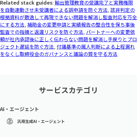
Related stack guides
:
輸出管理教育の受講完了と実務権限
を自動連動させ未受講者による誤申請を防ぐ方法
,
該非判定の
根拠資料が散逸して再現できない問題を解消し監査対応を万全
にする方法
,
補助金の変更申請と実績報告の整合性を保ち事後
監査での指摘と返還リスクを防ぐ方法
,
パートナーへの変更依
頼が社内承認後に正しく伝わらない問題を解消し手戻りとプロ
ジェクト遅延を防ぐ方法
,
付議基準の属人判断による上程漏れ
をなくし取締役会のガバナンスと議論の質を守る方法
サービスカテゴリ
AI・エージェント
汎用生成AI・エージェント