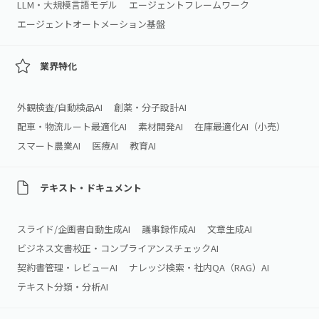
LLM・大規模言語モデル
エージェントフレームワーク
エージェントオートメーション基盤
業界特化
外観検査/自動検品AI
創薬・分子設計AI
配車・物流ルート最適化AI
素材開発AI
在庫最適化AI（小売）
スマート農業AI
医療AI
教育AI
テキスト・ドキュメント
スライド/企画書自動生成AI
議事録作成AI
文章生成AI
ビジネス文書校正・コンプライアンスチェックAI
契約書管理・レビューAI
ナレッジ検索・社内QA（RAG）AI
テキスト分類・分析AI