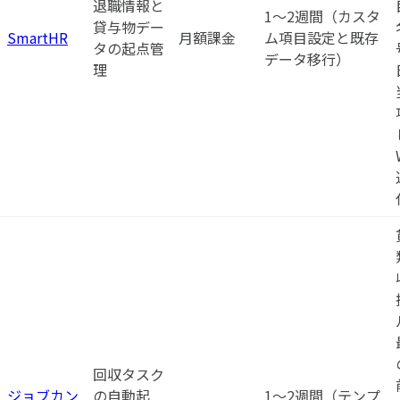
退職情報と
1〜2週間（カスタ
貸与物デー
SmartHR
月額課金
ム項目設定と既存
タの起点管
データ移行）
理
回収タスク
ジョブカン
の自動起
1〜2週間（テンプ