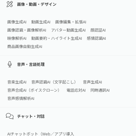
画像・動画・デザイン
画像生成AI
動画生成AI
画像編集・拡張AI
画像認識・画像解析AI
アバター動画生成AI
顔認証AI
映像解析AI
動画要約・ハイライト生成AI
感情認識AI
商品画像自動生成AI
音声・言語処理
音楽生成AI
音声認識AI（文字起こし）
音声生成AI
音声合成AI（ボイスクローン）
電話応対AI
同時通訳AI
音声感情解析AI
チャット・対話
AIチャットボット（Web／アプリ導入