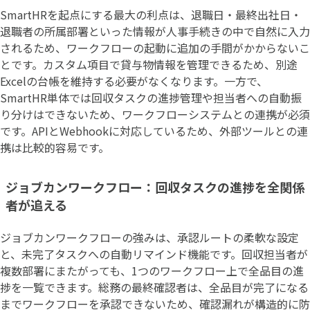
SmartHRを起点にする最大の利点は、退職日・最終出社日・
退職者の所属部署といった情報が人事手続きの中で自然に入力
されるため、ワークフローの起動に追加の手間がかからないこ
とです。カスタム項目で貸与物情報を管理できるため、別途
Excelの台帳を維持する必要がなくなります。一方で、
SmartHR単体では回収タスクの進捗管理や担当者への自動振
り分けはできないため、ワークフローシステムとの連携が必須
です。APIとWebhookに対応しているため、外部ツールとの連
携は比較的容易です。
ジョブカンワークフロー：回収タスクの進捗を全関係
者が追える
ジョブカンワークフローの強みは、承認ルートの柔軟な設定
と、未完了タスクへの自動リマインド機能です。回収担当者が
複数部署にまたがっても、1つのワークフロー上で全品目の進
捗を一覧できます。総務の最終確認者は、全品目が完了になる
までワークフローを承認できないため、確認漏れが構造的に防