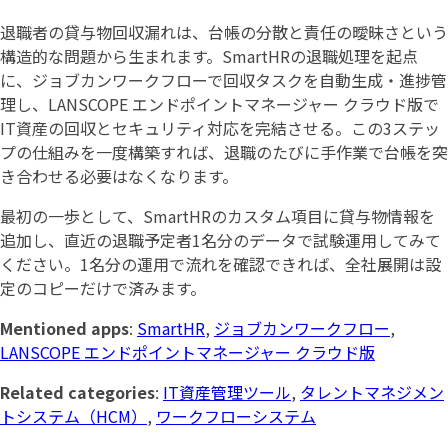
退職者の貸与物回収漏れは、台帳の分散と責任の曖昧さという
構造的な問題から生まれます。SmartHRの退職処理を起点
に、ジョブカンワークフローで回収タスクを自動生成・進捗管
理し、LANSCOPE エンドポイントマネージャー クラウド版で
IT資産の回収とセキュリティ対応を完結させる。この3ステッ
プの仕組みを一度構築すれば、退職のたびに手作業で台帳を突
き合わせる必要はなくなります。
最初の一歩として、SmartHRのカスタム項目に貸与物情報を
追加し、直近の退職予定者1名分のデータで試験運用してみて
ください。1名分の運用で流れを確認できれば、全社展開は設
定のコピーだけで済みます。
Mentioned apps
:
SmartHR
,
ジョブカンワークフロー
,
LANSCOPE エンドポイントマネージャー クラウド版
Related categories
:
IT資産管理ツール
,
タレントマネジメン
トシステム（HCM）
,
ワークフローシステム