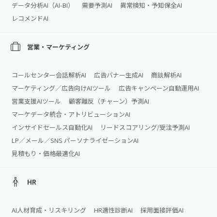
データ分析AI（AI‑BI）
需要予測AI
異常検知・予知保全AI
レコメンドAI
営業・マーケティング
コールセンター会話解析AI
広告バナー生成AI
商談解析AI
マーケティング／広告向けAIツール
広告キャンペーン自動運用AI
営業支援AIツール
顧客離反（チャーン）予測AI
マーケデータ統合・アトリビューションAI
インサイドセールス自動化AI
リードスコアリング/受注予測AI
LP／メール／SNS パーソナライゼーションAI
見積もり・価格最適化AI
HR
AI人材育成・リスキリング
HR適性診断AI
採用面接評価AI