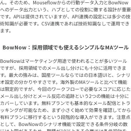
ん。そのため、Mouseflowからの行動データ入力とBowNow
へのデータ出力という、ハブとしての役割に徹する設計が重要
です。APIは提供されていますが、API連携の設定には多少の技
術知識が必要です。CSV連携であれば技術知識なしで運用でき
ます。
BowNow：採用領域でも使えるシンプルなMAツール
BowNowはマーケティング用途で使われることが多いツール
ですが、採用領域でのメール出し分けにも十分に活用できま
す。最大の強みは、国産ツールならではの日本語UIと、シナリ
オ設定の分かりやすさです。海外製のMAツールと比べて機能
は限定的ですが、今回のワークフローで必要なスコアに応じた
メール出し分けとメール反応の追跡という2つの機能は十分に
カバーしています。無料プランでも基本的なメール配信とトラ
ッキングが可能なため、まず小さく始めて効果を確認してから
有料プランに移行するという段階的な導入ができます。注意点
として、BowNowのシナリオ機能で設定できる条件分岐の数
には上限があるため、職種が10以上ある企業では条件設計を