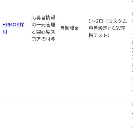
応募者情報
1〜2日（カスタム
HRMOS採
の一元管理
月額課金
項目設定とCSV連
用
と関心度ス
携テスト）
コアの付与