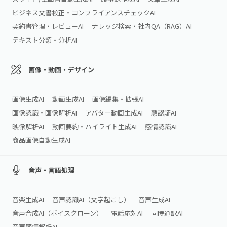
ビジネス文書校正・コンプライアンスチェックAI
契約書管理・レビューAI
ナレッジ検索・社内QA（RAG）AI
テキスト分類・分析AI
画像・動画・デザイン
画像生成AI
動画生成AI
画像編集・拡張AI
画像認識・画像解析AI
アバター動画生成AI
顔認証AI
映像解析AI
動画要約・ハイライト生成AI
感情認識AI
商品画像自動生成AI
音声・言語処理
音楽生成AI
音声認識AI（文字起こし）
音声生成AI
音声合成AI（ボイスクローン）
電話応対AI
同時通訳AI
音声感情解析AI