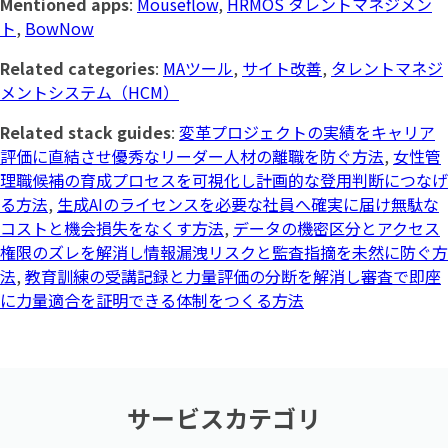
Mentioned apps
:
Mouseflow
,
HRMOS タレントマネジメン
ト
,
BowNow
Related categories
:
MAツール
,
サイト改善
,
タレントマネジ
メントシステム（HCM）
Related stack guides
:
変革プロジェクトの実績をキャリア
評価に直結させ優秀なリーダー人材の離職を防ぐ方法
,
女性管
理職候補の育成プロセスを可視化し計画的な登用判断につなげ
る方法
,
生成AIのライセンスを必要な社員へ確実に届け無駄な
コストと機会損失をなくす方法
,
データの機密区分とアクセス
権限のズレを解消し情報漏洩リスクと監査指摘を未然に防ぐ方
法
,
教育訓練の受講記録と力量評価の分断を解消し審査で即座
に力量適合を証明できる体制をつくる方法
サービスカテゴリ