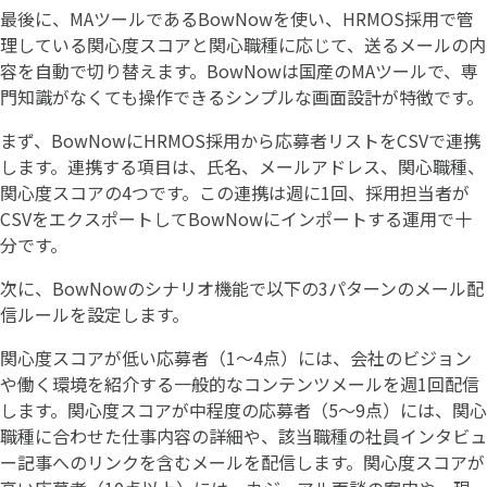
最後に、MAツールであるBowNowを使い、HRMOS採用で管
理している関心度スコアと関心職種に応じて、送るメールの内
容を自動で切り替えます。BowNowは国産のMAツールで、専
門知識がなくても操作できるシンプルな画面設計が特徴です。
まず、BowNowにHRMOS採用から応募者リストをCSVで連携
します。連携する項目は、氏名、メールアドレス、関心職種、
関心度スコアの4つです。この連携は週に1回、採用担当者が
CSVをエクスポートしてBowNowにインポートする運用で十
分です。
次に、BowNowのシナリオ機能で以下の3パターンのメール配
信ルールを設定します。
関心度スコアが低い応募者（1〜4点）には、会社のビジョン
や働く環境を紹介する一般的なコンテンツメールを週1回配信
します。関心度スコアが中程度の応募者（5〜9点）には、関心
職種に合わせた仕事内容の詳細や、該当職種の社員インタビュ
ー記事へのリンクを含むメールを配信します。関心度スコアが