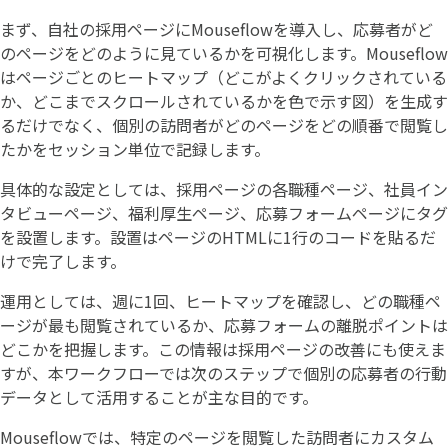
まず、自社の採用ページにMouseflowを導入し、応募者がど
のページをどのように見ているかを可視化します。Mouseflow
はページごとのヒートマップ（どこがよくクリックされている
か、どこまでスクロールされているかを色で示す図）を生成す
るだけでなく、個別の訪問者がどのページをどの順番で閲覧し
たかをセッション単位で記録します。
具体的な設定としては、採用ページの各職種ページ、社員イン
タビューページ、福利厚生ページ、応募フォームページにタグ
を設置します。設置はページのHTMLに1行のコードを貼るだ
けで完了します。
運用としては、週に1回、ヒートマップを確認し、どの職種ペ
ージが最も閲覧されているか、応募フォームの離脱ポイントは
どこかを把握します。この情報は採用ページの改善にも使えま
すが、本ワークフローでは次のステップで個別の応募者の行動
データとして活用することが主な目的です。
Mouseflowでは、特定のページを閲覧した訪問者にカスタム