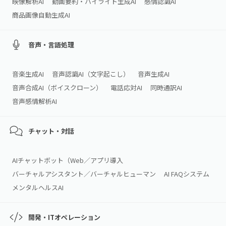
映像解析AI
動画要約・ハイライト生成AI
感情認識AI
商品画像自動生成AI
音声・言語処理
音楽生成AI
音声認識AI（文字起こし）
音声生成AI
音声合成AI（ボイスクローン）
電話応対AI
同時通訳AI
音声感情解析AI
チャット・対話
AIチャットボット（Web／アプリ導入
バーチャルアシスタント／バーチャルヒューマン
AI FAQシステム
メンタルヘルスAI
開発・ITオペレーション