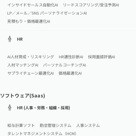
インサイドセールス自動化AI
リードスコアリング/受注予測AI
LP／メール／SNS パーソナライゼーションAI
見積もり・価格最適化AI
HR
AI人材育成・リスキリング
HR適性診断AI
採用面接評価AI
人材マッチングAI
パーソナルコーチングAI
サプライチェーン最適化AI
価格最適化AI
ソフトウェア(Saas)
HR (人事・労務・組織・採用)
給与計算ソフト
勤怠管理システム
人事システム
タレントマネジメントシステム（HCM）