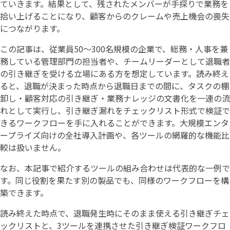
ていきます。結果として、残されたメンバーが手探りで業務を
拾い上げることになり、顧客からのクレームや売上機会の喪失
につながります。
この記事は、従業員50〜300名規模の企業で、総務・人事を兼
務している管理部門の担当者や、チームリーダーとして退職者
の引き継ぎを受ける立場にある方を想定しています。読み終え
ると、退職が決まった時点から退職日までの間に、タスクの棚
卸し・顧客対応の引き継ぎ・業務ナレッジの文書化を一連の流
れとして実行し、引き継ぎ漏れをチェックリスト形式で検証で
きるワークフローを手に入れることができます。大規模エンタ
ープライズ向けの全社導入計画や、各ツールの網羅的な機能比
較は扱いません。
なお、本記事で紹介するツールの組み合わせは代表的な一例で
す。同じ役割を果たす別の製品でも、同様のワークフローを構
築できます。
読み終えた時点で、退職発生時にそのまま使える引き継ぎチェ
ックリストと、3ツールを連携させた引き継ぎ検証ワークフロ