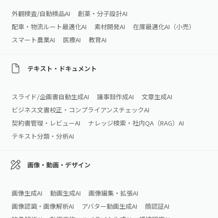
外観検査/自動検品AI
創薬・分子設計AI
配車・物流ルート最適化AI
素材開発AI
在庫最適化AI（小売）
スマート農業AI
医療AI
教育AI
テキスト・ドキュメント
スライド/企画書自動生成AI
議事録作成AI
文章生成AI
ビジネス文書校正・コンプライアンスチェックAI
契約書管理・レビューAI
ナレッジ検索・社内QA（RAG）AI
テキスト分類・分析AI
画像・動画・デザイン
画像生成AI
動画生成AI
画像編集・拡張AI
画像認識・画像解析AI
アバター動画生成AI
顔認証AI