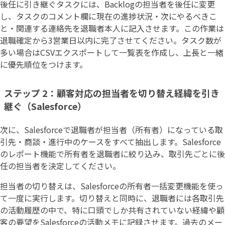
後任に引き継ぐタスクには、Backlogの担当者を後任に変更
し、タスクのコメント欄に現在の進捗状況・次にやるべきこ
と・関連する連絡先を退職者本人に記入させます。この作業は
退職確定から3営業日以内に完了させてください。タスク数が
多い場合はCSVエクスポートして一覧表を作成し、上長と一緒
に優先順位をつけます。
ステップ 2：顧客対応の担当者を切り替え経緯を引き
継ぐ（Salesforce）
次に、Salesforceで退職者が担当者（所有者）になっている取
引先・商談・進行中のケースをすべて抽出します。Salesforce
のレポート機能で所有者を退職者に絞り込み、取引先ごとに後
任の担当者を決定してください。
担当者の切り替えは、Salesforceの所有者一括変更機能を使っ
て一度に実行します。切り替えと同時に、退職者には各取引先
の活動履歴の中で、特に口頭でしか共有されていない経緯や顧
客の要望をSalesforceの活動メモに記録させます。過去のメー