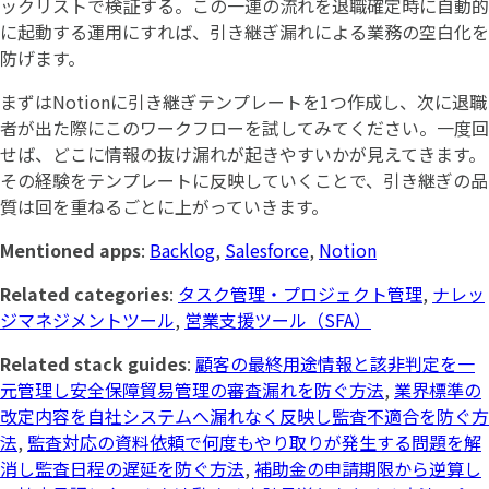
ックリストで検証する。この一連の流れを退職確定時に自動的
に起動する運用にすれば、引き継ぎ漏れによる業務の空白化を
防げます。
まずはNotionに引き継ぎテンプレートを1つ作成し、次に退職
者が出た際にこのワークフローを試してみてください。一度回
せば、どこに情報の抜け漏れが起きやすいかが見えてきます。
その経験をテンプレートに反映していくことで、引き継ぎの品
質は回を重ねるごとに上がっていきます。
Mentioned apps
:
Backlog
,
Salesforce
,
Notion
Related categories
:
タスク管理・プロジェクト管理
,
ナレッ
ジマネジメントツール
,
営業支援ツール（SFA）
Related stack guides
:
顧客の最終用途情報と該非判定を一
元管理し安全保障貿易管理の審査漏れを防ぐ方法
,
業界標準の
改定内容を自社システムへ漏れなく反映し監査不適合を防ぐ方
法
,
監査対応の資料依頼で何度もやり取りが発生する問題を解
消し監査日程の遅延を防ぐ方法
,
補助金の申請期限から逆算し