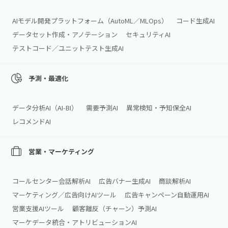
AIモデル開発プラットフォーム（AutoML／MLOps）
コード生成AI
データセット作成・アノテーション
セキュリティAI
テストコード／ユニットテスト生成AI
予測・最適化
データ分析AI（AI‑BI）
需要予測AI
異常検知・予知保全AI
レコメンドAI
営業・マーケティング
コールセンター会話解析AI
広告バナー生成AI
商談解析AI
マーケティング／広告向けAIツール
広告キャンペーン自動運用AI
営業支援AIツール
顧客離反（チャーン）予測AI
マーケデータ統合・アトリビューションAI