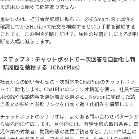
る運用から始めて問題ありません。
重要なのは、担当者が記憶に頼らず、必ずSmartHRで属性を
確認してからNotionで条文を検索するという手順を徹底する
ことです。この手順を踏むだけで、属性の見落としによる誤判
断を大幅に減らせます。
ステップ 3：チャットボットで一次回答を自動化し判
断履歴を蓄積する（ChatPlus）
社員からの問い合わせの一次対応をChatPlusのチャットボッ
トで自動化します。ChatPlusのシナリオ機能を使い、社員が雇
用形態や相談内容を選択肢から選ぶと、Notionに登録した該
当条文の要約と参照リンクを自動で返す仕組みを構築します。
チャットボットのシナリオは、よくある問い合わせパターンか
ら優先的に作成します。具体的には、有給休暇の取得条件、育
児休業の対象者、勤務形態の変更手続きなど、月に5件以上の
問い合わせがあるテーマから着手します。シナリオの分岐は、