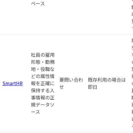
ベース
社員の雇用
形態・勤務
地・役職な
どの属性情
要問い合わ
既存利用の場合は
SmartHR
報を正確に
せ
即日
保持する人
事情報の正
規データソ
ース