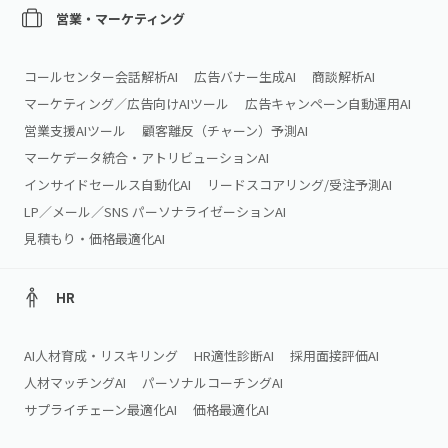
営業・マーケティング
コールセンター会話解析AI
広告バナー生成AI
商談解析AI
マーケティング／広告向けAIツール
広告キャンペーン自動運用AI
営業支援AIツール
顧客離反（チャーン）予測AI
マーケデータ統合・アトリビューションAI
インサイドセールス自動化AI
リードスコアリング/受注予測AI
LP／メール／SNS パーソナライゼーションAI
見積もり・価格最適化AI
HR
AI人材育成・リスキリング
HR適性診断AI
採用面接評価AI
人材マッチングAI
パーソナルコーチングAI
サプライチェーン最適化AI
価格最適化AI