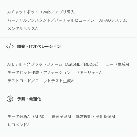
AIチャットボット（Web／アプリ導入
バーチャルアシスタント／バーチャルヒューマン
AI FAQシステム
メンタルヘルスAI
開発・ITオペレーション
AIモデル開発プラットフォーム（AutoML／MLOps）
コード生成AI
データセット作成・アノテーション
セキュリティAI
テストコード／ユニットテスト生成AI
予測・最適化
データ分析AI（AI‑BI）
需要予測AI
異常検知・予知保全AI
レコメンドAI