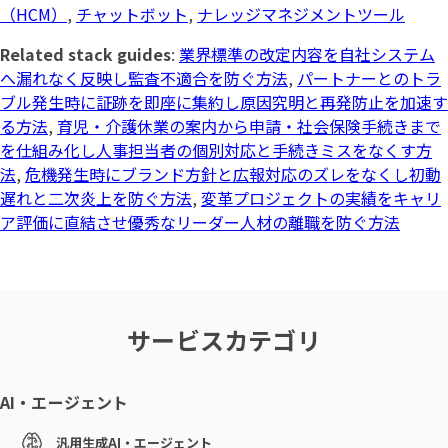
（HCM）
,
チャットボット
,
ナレッジマネジメントツール
Related stack guides
:
業界標準の改定内容を自社システム
へ漏れなく反映し監査不適合を防ぐ方法
,
パートナーとのトラ
ブル発生時に証跡を即座に集約し原因究明と再発防止を加速す
る方法
,
育児・介護休業の案内から申請・社会保険手続きまで
を仕組み化し人事担当者の個別対応と手続きミスをなくす方
法
,
危機発生時にブランド方針と広報対応のズレをなくし初動
遅れと二次炎上を防ぐ方法
,
変革プロジェクトの実績をキャリ
ア評価に直結させ優秀なリーダー人材の離職を防ぐ方法
サービスカテゴリ
AI・エージェント
汎用生成AI・エージェント