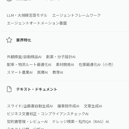
LLM・大規模言語モデル
エージェントフレームワーク
エージェントオートメーション基盤
業界特化
外観検査/自動検品AI
創薬・分子設計AI
配車・物流ルート最適化AI
素材開発AI
在庫最適化AI（小売）
スマート農業AI
医療AI
教育AI
テキスト・ドキュメント
スライド/企画書自動生成AI
議事録作成AI
文章生成AI
ビジネス文書校正・コンプライアンスチェックAI
契約書管理・レビューAI
ナレッジ検索・社内QA（RAG）AI