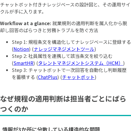
チャットボット付きナレッジベースの設計図と、その運用サイ
クルが手に入ります。
Workflow at a glance:
就業規則の適用判断を属人化から脱
却し回答のばらつきと労務トラブルを防ぐ方法
Step 1: 規程条文を構造化してナレッジベースに登録する
(
Notion
) (
ナレッジマネジメントツール
)
Step 2: 社員属性を連携して該当条文を絞り込む
(
SmartHR
) (
タレントマネジメントシステム（HCM）
)
Step 3: チャットボットで一次回答を自動化し判断履歴
を蓄積する (
ChatPlus
) (
チャットボット
)
なぜ規程の適用判断は担当者ごとにばら
つくのか
情報が3か所に分散している構造的な問題