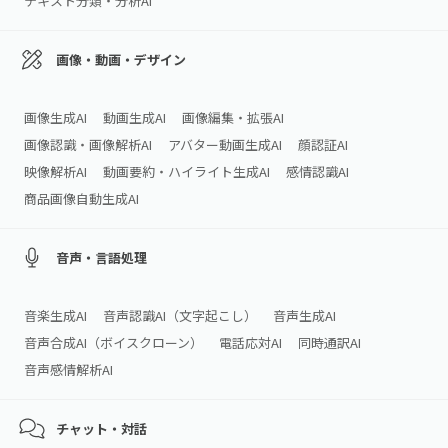
テキスト分類・分析AI
画像・動画・デザイン
画像生成AI
動画生成AI
画像編集・拡張AI
画像認識・画像解析AI
アバター動画生成AI
顔認証AI
映像解析AI
動画要約・ハイライト生成AI
感情認識AI
商品画像自動生成AI
音声・言語処理
音楽生成AI
音声認識AI（文字起こし）
音声生成AI
音声合成AI（ボイスクローン）
電話応対AI
同時通訳AI
音声感情解析AI
チャット・対話