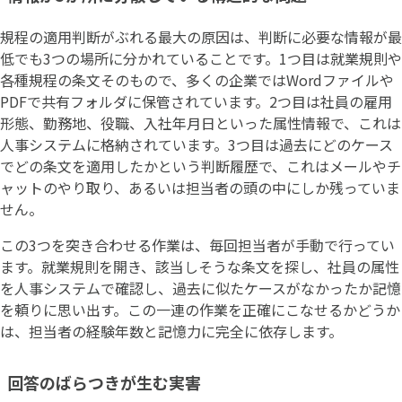
規程の適用判断がぶれる最大の原因は、判断に必要な情報が最
低でも3つの場所に分かれていることです。1つ目は就業規則や
各種規程の条文そのもので、多くの企業ではWordファイルや
PDFで共有フォルダに保管されています。2つ目は社員の雇用
形態、勤務地、役職、入社年月日といった属性情報で、これは
人事システムに格納されています。3つ目は過去にどのケース
でどの条文を適用したかという判断履歴で、これはメールやチ
ャットのやり取り、あるいは担当者の頭の中にしか残っていま
せん。
この3つを突き合わせる作業は、毎回担当者が手動で行ってい
ます。就業規則を開き、該当しそうな条文を探し、社員の属性
を人事システムで確認し、過去に似たケースがなかったか記憶
を頼りに思い出す。この一連の作業を正確にこなせるかどうか
は、担当者の経験年数と記憶力に完全に依存します。
回答のばらつきが生む実害