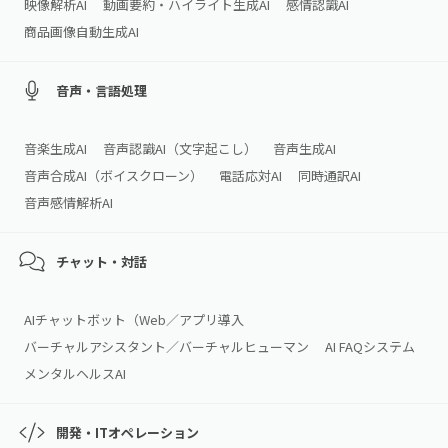
映像解析AI
動画要約・ハイライト生成AI
感情認識AI
商品画像自動生成AI
音声・言語処理
音楽生成AI
音声認識AI（文字起こし）
音声生成AI
音声合成AI（ボイスクローン）
電話応対AI
同時通訳AI
音声感情解析AI
チャット・対話
AIチャットボット（Web／アプリ導入
バーチャルアシスタント／バーチャルヒューマン
AI FAQシステム
メンタルヘルスAI
開発・ITオペレーション