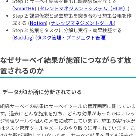
Step 1: サーベイ結果を抽出し課題仮説を立てる
(
SmartHR
) (
タレントマネジメントシステム（HCM）
)
Step 2: 課題仮説と過去施策を突き合わせ施策台帳を作
成する (
Notion
) (
ナレッジマネジメントツール
)
Step 3: 施策をタスクに分解し実行・効果検証する
(
Backlog
) (
タスク管理・プロジェクト管理
)
なぜサーベイ結果が施策につながらず放
置されるのか
データが3か所に分断されている
組織サーベイの結果はサーベイツールの管理画面に閉じていま
す。過去にどんな施策を打ち、どんな効果があったかはナレッ
ジ管理ツールや個人のメモに散在しています。施策の実行状況
はタスク管理ツールやメールのやり取りに埋もれています。こ
の3か所が連動していないため、サーベイ結果を見ても過去の