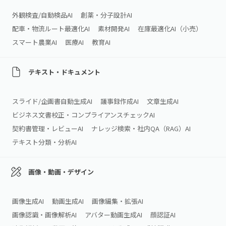
外観検査/自動検品AI
創薬・分子設計AI
配車・物流ルート最適化AI
素材開発AI
在庫最適化AI（小売）
スマート農業AI
医療AI
教育AI
テキスト・ドキュメント
スライド/企画書自動生成AI
議事録作成AI
文章生成AI
ビジネス文書校正・コンプライアンスチェックAI
契約書管理・レビューAI
ナレッジ検索・社内QA（RAG）AI
テキスト分類・分析AI
画像・動画・デザイン
画像生成AI
動画生成AI
画像編集・拡張AI
画像認識・画像解析AI
アバター動画生成AI
顔認証AI