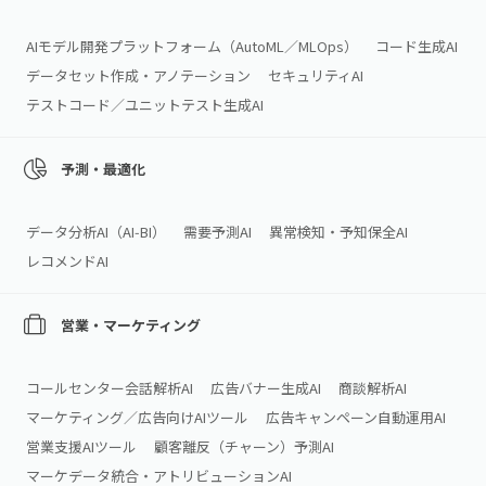
AIモデル開発プラットフォーム（AutoML／MLOps）
コード生成AI
データセット作成・アノテーション
セキュリティAI
テストコード／ユニットテスト生成AI
予測・最適化
データ分析AI（AI‑BI）
需要予測AI
異常検知・予知保全AI
レコメンドAI
営業・マーケティング
コールセンター会話解析AI
広告バナー生成AI
商談解析AI
マーケティング／広告向けAIツール
広告キャンペーン自動運用AI
営業支援AIツール
顧客離反（チャーン）予測AI
マーケデータ統合・アトリビューションAI