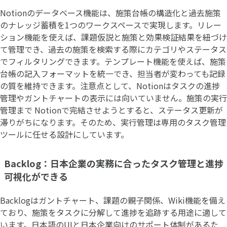
Notionのデータベース機能は、施策台帳の構造化と過去施策
のナレッジ蓄積を1つのワークスペースで実現します。リレー
ション機能を使えば、課題仮説と施策と効果検証結果を紐づけ
て管理でき、過去の施策を検索する際にカテゴリやステータス
でフィルタリングできます。テンプレート機能を使えば、施策
台帳の記入フォーマットを統一でき、担当者が変わっても記録
の質を維持できます。注意点として、Notionはタスクの進捗
管理やガントチャートの表示には向いていません。施策の実行
管理まで Notionで完結させようとすると、ステータス更新が
滞りがちになります。そのため、実行管理は専用のタスク管理
ツールに任せる設計にしています。
Backlog：日本企業の実務に合ったタスク管理と進捗
可視化ができる
Backlogはガントチャート、課題の親子関係、Wiki機能を備え
ており、施策をタスクに分解して進捗を追跡する用途に適して
います。日本語のUIと日本企業向けのサポート体制があるた