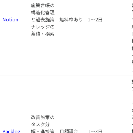
施策台帳の
構造化管理
Notion
と過去施策
無料枠あり
1〜2日
ナレッジの
蓄積・検索
改善施策の
タスク分
Backlog
解・進捗管
月額課金
1〜3日