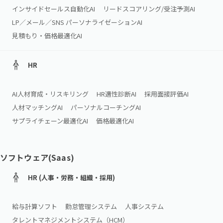
インサイドセールス自動化AI
リードスコアリング/受注予測AI
LP／メール／SNS パーソナライゼーションAI
見積もり・価格最適化AI
HR
AI人材育成・リスキリング
HR適性診断AI
採用面接評価AI
人材マッチングAI
パーソナルコーチングAI
サプライチェーン最適化AI
価格最適化AI
ソフトウェア(Saas)
HR (人事・労務・組織・採用)
給与計算ソフト
勤怠管理システム
人事システム
タレントマネジメントシステム（HCM）