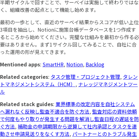
半期サイクルで回すことで、サーベイは実施して終わりではな
く、組織改善の起点として機能し始めます。
最初の一歩として、直近のサーベイ結果からスコアが低い上位
3項目を抽出し、Notionに施策台帳データベースを1つ作成す
るところから始めてください。完璧な仕組みを最初から作る必
要はありません。まず1サイクル回してみることで、自社に合
った運用の形が見えてきます。
Mentioned apps
:
SmartHR
,
Notion
,
Backlog
Related categories
:
タスク管理・プロジェクト管理
,
タレン
トマネジメントシステム（HCM）
,
ナレッジマネジメントツー
ル
Related stack guides
:
業界標準の改定内容を自社システム
へ漏れなく反映し監査不適合を防ぐ方法
,
監査対応の資料依頼
で何度もやり取りが発生する問題を解消し監査日程の遅延を防
ぐ方法
,
補助金の申請期限から逆算して社内承認とタスクを連
動させ申請見送りをなくす方法
,
パートナーとのトラブル発生