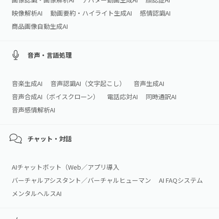
映像解析AI
動画要約・ハイライト生成AI
感情認識AI
商品画像自動生成AI
音声・言語処理
音楽生成AI
音声認識AI（文字起こし）
音声生成AI
音声合成AI（ボイスクローン）
電話応対AI
同時通訳AI
音声感情解析AI
チャット・対話
AIチャットボット（Web／アプリ導入
バーチャルアシスタント／バーチャルヒューマン
AI FAQシステム
メンタルヘルスAI