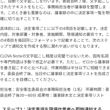
し、自動で文字起こしを行います。委員会終了後、文字起こし
されたテキストをもとに、事務局担当者が議事録を整理しま
す。このとき最も重要なのは、議事録の中に決定事項一覧を明
確に切り出すことです。
具体的には、決定事項ごとに以下の4項目を記載します。決定
内容、対象部署・対象者、実施期限、現場通知の要否です。こ
の4項目を毎回同じフォーマットで記載することで、次のステ
ップで通知文を作成する際に漏れや迷いがなくなります。
CLOVA Noteの文字起こし精度は完璧ではないため、固有名詞
や専門用語は手動で修正が必要です。ただし、ゼロから議事録
を書き起こすのと比べれば、作業時間は半分以下に短縮できま
す。委員会終了後、当日中に議事録と決定事項リストを完成さ
せることを目標にしてください。
担当者：安全衛生委員会の事務局担当者（1名） 所要時間：委
員会終了後30〜60分 成果物：議事録本文と決定事項リスト
ステップ2：決定事項を現場作業者へ即時通知する