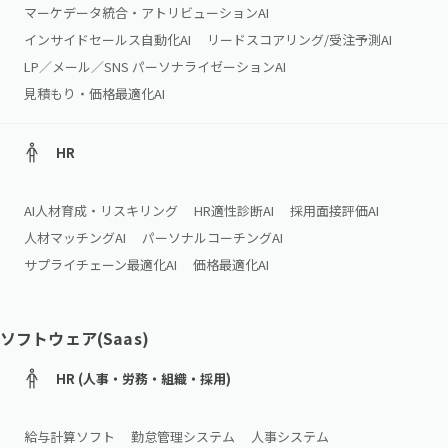
マーケデータ統合・アトリビューションAI
インサイドセールス自動化AI
リードスコアリング/受注予測AI
LP／メール／SNS パーソナライゼーションAI
見積もり・価格最適化AI
HR
AI人材育成・リスキリング
HR適性診断AI
採用面接評価AI
人材マッチングAI
パーソナルコーチングAI
サプライチェーン最適化AI
価格最適化AI
ソフトウェア(Saas)
HR (人事・労務・組織・採用)
給与計算ソフト
勤怠管理システム
人事システム