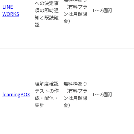
への決定事
LINE
（有料プラ
項の即時通
1〜2週間
WORKS
ンは月額課
知と既読確
金）
認
理解度確認
無料枠あり
テストの作
（有料プラ
learningBOX
1〜2週間
成・配信・
ンは月額課
集計
金）