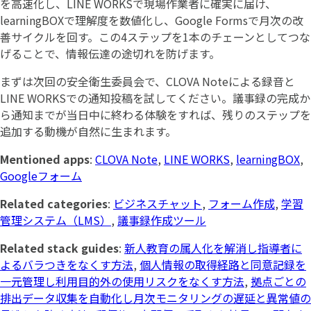
を高速化し、LINE WORKSで現場作業者に確実に届け、
learningBOXで理解度を数値化し、Google Formsで月次の改
善サイクルを回す。この4ステップを1本のチェーンとしてつな
げることで、情報伝達の途切れを防げます。
まずは次回の安全衛生委員会で、CLOVA Noteによる録音と
LINE WORKSでの通知投稿を試してください。議事録の完成か
ら通知までが当日中に終わる体験をすれば、残りのステップを
追加する動機が自然に生まれます。
Mentioned apps
:
CLOVA Note
,
LINE WORKS
,
learningBOX
,
Googleフォーム
Related categories
:
ビジネスチャット
,
フォーム作成
,
学習
管理システム（LMS）
,
議事録作成ツール
Related stack guides
:
新人教育の属人化を解消し指導者に
よるバラつきをなくす方法
,
個人情報の取得経路と同意記録を
一元管理し利用目的外の使用リスクをなくす方法
,
拠点ごとの
排出データ収集を自動化し月次モニタリングの遅延と異常値の