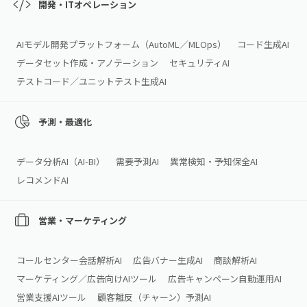
開発・ITオペレーション
AIモデル開発プラットフォーム（AutoML／MLOps）
コード生成AI
データセット作成・アノテーション
セキュリティAI
テストコード／ユニットテスト生成AI
予測・最適化
データ分析AI（AI‑BI）
需要予測AI
異常検知・予知保全AI
レコメンドAI
営業・マーケティング
コールセンター会話解析AI
広告バナー生成AI
商談解析AI
マーケティング／広告向けAIツール
広告キャンペーン自動運用AI
営業支援AIツール
顧客離反（チャーン）予測AI