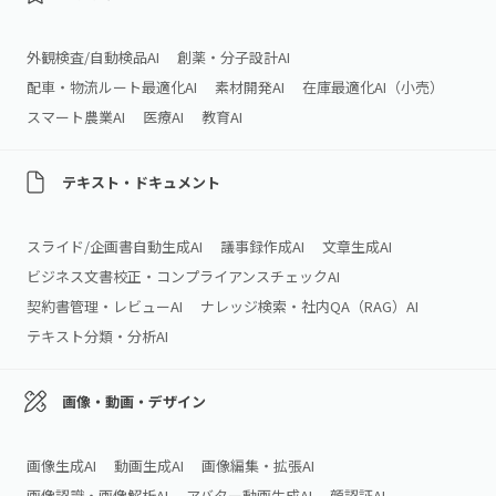
外観検査/自動検品AI
創薬・分子設計AI
配車・物流ルート最適化AI
素材開発AI
在庫最適化AI（小売）
スマート農業AI
医療AI
教育AI
テキスト・ドキュメント
スライド/企画書自動生成AI
議事録作成AI
文章生成AI
ビジネス文書校正・コンプライアンスチェックAI
契約書管理・レビューAI
ナレッジ検索・社内QA（RAG）AI
テキスト分類・分析AI
画像・動画・デザイン
画像生成AI
動画生成AI
画像編集・拡張AI
画像認識・画像解析AI
アバター動画生成AI
顔認証AI