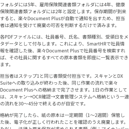
フォルダには5年、雇用保険関連書類フォルダには4年、健康
保険関連書類フォルダには2年と設定します。保存期間が到来
すると、楽々Document Plusが自動で通知を出すため、担当
者は通知を受けて廃棄の可否を判断するだけで済みます。
各PDFファイルには、社員番号、氏名、書類種別、受領日をメ
タデータとして付与します。これにより、SmartHRで社員情
報を確認した後、楽々Document Plusで社員番号を検索すれ
ば、その社員に関するすべての原本書類を即座に一覧表示でき
ます。
担当者はステップ1と同じ書類受付担当です。スキャンとDX
Suiteへの取り込みが終わった後、同じ作業の流れで楽々
Document Plusへの格納まで完了させます。1日の作業として
は、スキャン→OCR確認→文書管理システムへ格納という一連
の流れを30〜45分で終えるのが目安です。
格納が完了したら、紙の原本は一定期間（1〜2週間）保管し
た後、電子化が正しく行われたことを確認のうえ廃棄します。
ただし、法律上原本保存が求められる書類（例：マイナンバー