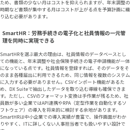
ため、書類の少ない月はコストを抑えられますが、年末調整の
時期など書類が集中する月はコストが上がる点を予算計画に織
り込む必要があります。
SmartHR：労務手続きの電子化と社員情報の一元管
理を同時に実現できる
SmartHRを選ぶ最大の理由は、社員情報のデータベースとし
ての機能と、年末調整や社会保険手続きの電子申請機能が一体
になっている点です。社員情報を登録すれば、そのデータをそ
のまま各種届出に利用できるため、同じ情報を複数のシステム
に入力する必要がありません。CSVインポート機能があるた
め、DX Suiteで抽出したデータを取り込む導線も確保できま
す。ただし、CSVのフォーマット変換は手作業が残るため、社
員数が多い企業ではAPI連携やRPA（定型作業を自動化するソ
フトウェア）の導入を将来的に検討する余地があります。
SmartHRは中小企業での導入実績が豊富で、操作画面がわか
りやすく、ITに詳しくない人事担当者でも扱いやすい設計で