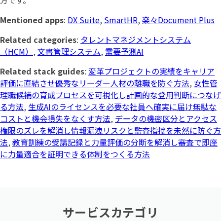
方です。
Mentioned apps
:
DX Suite
,
SmartHR
,
楽々Document Plus
Related categories
:
タレントマネジメントシステム
（HCM）
,
文書管理システム
,
需要予測AI
Related stack guides
:
変革プロジェクトの実績をキャリア
評価に直結させ優秀なリーダー人材の離職を防ぐ方法
,
女性管
理職候補の育成プロセスを可視化し計画的な登用判断につなげ
る方法
,
生成AIのライセンスを必要な社員へ確実に届け無駄な
コストと機会損失をなくす方法
,
データの機密区分とアクセス
権限のズレを解消し情報漏洩リスクと監査指摘を未然に防ぐ方
法
,
教育訓練の受講記録と力量評価の分断を解消し審査で即座
に力量適合を証明できる体制をつくる方法
サービスカテゴリ