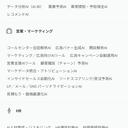
データ分析AI（AI‑BI）
需要予測AI
異常検知・予知保全AI
レコメンドAI
営業・マーケティング
コールセンター会話解析AI
広告バナー生成AI
商談解析AI
マーケティング／広告向けAIツール
広告キャンペーン自動運用AI
営業支援AIツール
顧客離反（チャーン）予測AI
マーケデータ統合・アトリビューションAI
インサイドセールス自動化AI
リードスコアリング/受注予測AI
LP／メール／SNS パーソナライゼーションAI
見積もり・価格最適化AI
HR
AI人材育成・リスキリング
HR適性診断AI
採用面接評価AI