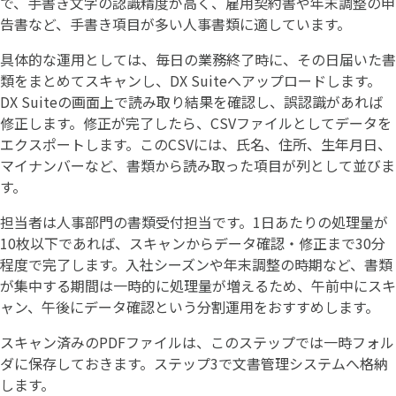
で、手書き文字の認識精度が高く、雇用契約書や年末調整の申
告書など、手書き項目が多い人事書類に適しています。
具体的な運用としては、毎日の業務終了時に、その日届いた書
類をまとめてスキャンし、DX Suiteへアップロードします。
DX Suiteの画面上で読み取り結果を確認し、誤認識があれば
修正します。修正が完了したら、CSVファイルとしてデータを
エクスポートします。このCSVには、氏名、住所、生年月日、
マイナンバーなど、書類から読み取った項目が列として並びま
す。
担当者は人事部門の書類受付担当です。1日あたりの処理量が
10枚以下であれば、スキャンからデータ確認・修正まで30分
程度で完了します。入社シーズンや年末調整の時期など、書類
が集中する期間は一時的に処理量が増えるため、午前中にスキ
ャン、午後にデータ確認という分割運用をおすすめします。
スキャン済みのPDFファイルは、このステップでは一時フォル
ダに保存しておきます。ステップ3で文書管理システムへ格納
します。