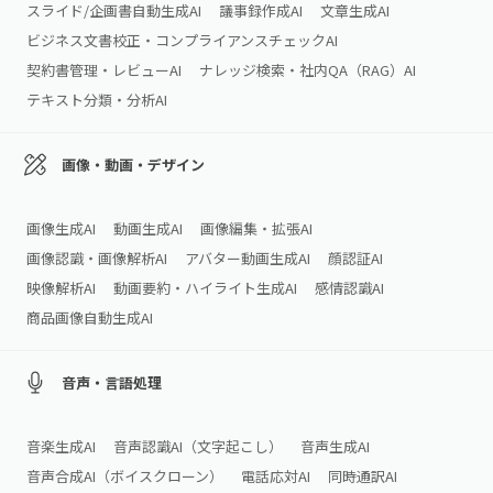
スライド/企画書自動生成AI
議事録作成AI
文章生成AI
ビジネス文書校正・コンプライアンスチェックAI
契約書管理・レビューAI
ナレッジ検索・社内QA（RAG）AI
テキスト分類・分析AI
画像・動画・デザイン
画像生成AI
動画生成AI
画像編集・拡張AI
画像認識・画像解析AI
アバター動画生成AI
顔認証AI
映像解析AI
動画要約・ハイライト生成AI
感情認識AI
商品画像自動生成AI
音声・言語処理
音楽生成AI
音声認識AI（文字起こし）
音声生成AI
音声合成AI（ボイスクローン）
電話応対AI
同時通訳AI