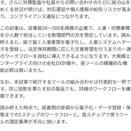
す。さらに労務監査や社員からの問い合わせのたびに紙の山を
めくる状況が続けば、対応遅延や個人情報の紛失リスクが高ま
り、コンプライアンス違反につながります。
この記事は、従業員50〜500名規模の企業で、人事・労務業務
を少人数で担当している管理部門の方を想定しています。読み
終えると、紙で届く人事書類を電子化し、人事システムへデー
タを登録し、法定保存期間に応じた文書管理を行うまでの一連
のワークフローを自社に導入できるようになります。大規模エ
ンタープライズ向けの全社DX計画や、各ツールの網羅的な機
能比較は扱いません。
なお、本記事で紹介するツールの組み合わせは代表的な一例で
す。同じ役割を果たす別の製品でも、同様のワークフローを構
築できます。
読み終えた時点で、紙書類の受領から電子化・データ登録・保
管までの3ステップのワークフローと、各ステップで使うツー
ルの選定基準が手元に揃います。