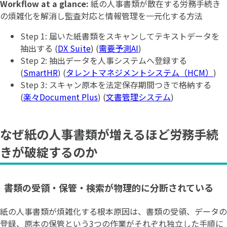
Workflow at a glance:
紙の人事書類が散在する労務手続き
の煩雑化を解消し監査対応と情報管理を一元化する方法
Step 1: 届いた紙書類をスキャンしてテキストデータを
抽出する (
DX Suite
) (
需要予測AI
)
Step 2: 抽出データを人事システムへ登録する
(
SmartHR
) (
タレントマネジメントシステム（HCM）
)
Step 3: スキャン原本を法定保存期間つきで格納する
(
楽々Document Plus
) (
文書管理システム
)
なぜ紙の人事書類が増えるほど労務手続
きが破綻するのか
書類の受領・保管・検索が物理的に分断されている
紙の人事書類が煩雑化する根本原因は、書類の受領、データの
登録、原本の保管という3つの作業がそれぞれ独立した手順に