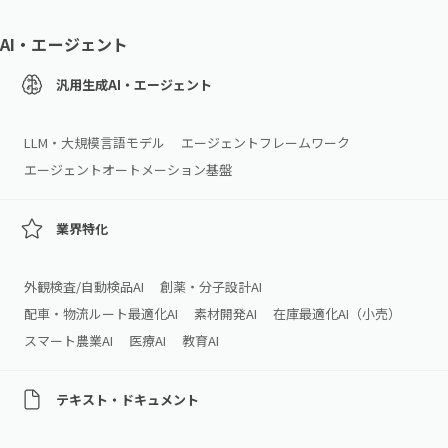
AI・エージェント
汎用生成AI・エージェント
LLM・大規模言語モデル
エージェントフレームワーク
エージェントオートメーション基盤
業界特化
外観検査/自動検品AI
創薬・分子設計AI
配車・物流ルート最適化AI
素材開発AI
在庫最適化AI（小売）
スマート農業AI
医療AI
教育AI
テキスト・ドキュメント