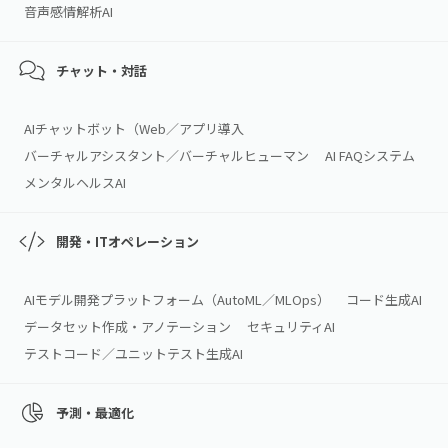
音声感情解析AI
チャット・対話
AIチャットボット（Web／アプリ導入
バーチャルアシスタント／バーチャルヒューマン
AI FAQシステム
メンタルヘルスAI
開発・ITオペレーション
AIモデル開発プラットフォーム（AutoML／MLOps）
コード生成AI
データセット作成・アノテーション
セキュリティAI
テストコード／ユニットテスト生成AI
予測・最適化